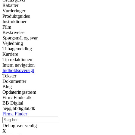
Rabatter
Vurderinger
Produktguides
Instruktioner
Film
Beskrivelse
Spørgsmål og svar
Vejledning
Tilbagemelding
Karriere
Tip redaktionen
Intern navigation
Indholdsoversigt
Tekster
Dokumenter
Blog
Opdateringsstrøm
FirmaFinder.dk
BB Digital
hej@bbdigital.dk
Firma Finder
Del og vær venlig
X