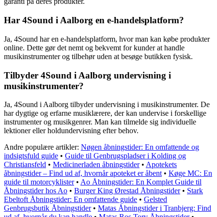
garanti på deres produkter.
Har 4Sound i Aalborg en e-handelsplatform?
Ja, 4Sound har en e-handelsplatform, hvor man kan købe produkter
online. Dette gør det nemt og bekvemt for kunder at handle
musikinstrumenter og tilbehør uden at besøge butikken fysisk.
Tilbyder 4Sound i Aalborg undervisning i
musikinstrumenter?
Ja, 4Sound i Aalborg tilbyder undervisning i musikinstrumenter. De
har dygtige og erfarne musiklærere, der kan undervise i forskellige
instrumenter og musikgenrer. Man kan tilmelde sig individuelle
lektioner eller holdundervisning efter behov.
Andre populære artikler:
Nøgen åbningstider: En omfattende og
indsigtsfuld guide
•
Guide til Genbrugspladser i Kolding og
Christiansfeld
•
Medicinerladen åbningstider
•
Apotekets
åbningstider – Find ud af, hvornår apoteket er åbent
•
Køge MC: En
guide til motorcyklister
•
Ao Åbningstider: En Komplet Guide til
Åbningstider hos Ao
•
Burger King Ørestad Åbningstider
•
Stark
Ebeltoft Åbningstider: En omfattende guide
•
Gelsted
Genbrugsbutik Åbningstider
•
Matas Åbningstider i Tranbjerg: Find
ud af, hvornår du kan handle
•
Matas Ros Torv Åbningstider
•