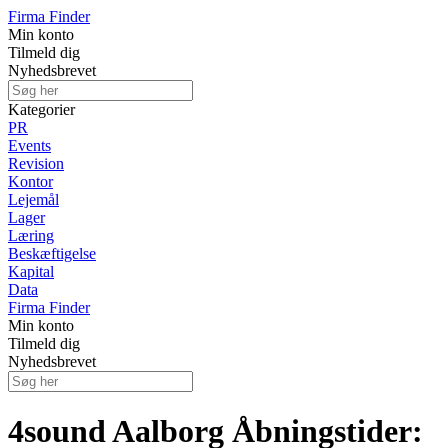
Firma Finder
Min konto
Tilmeld dig
Nyhedsbrevet
Kategorier
PR
Events
Revision
Kontor
Lejemål
Lager
Læring
Beskæftigelse
Kapital
Data
Firma Finder
Min konto
Tilmeld dig
Nyhedsbrevet
4sound Aalborg Åbningstider: