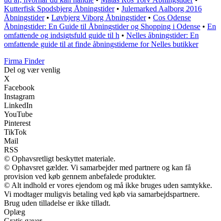
Kutterfisk Spodsbjerg Åbningstider
•
Julemarked Aalborg 2016
Åbningstider
•
Løvbjerg Viborg Åbningstider
•
Cos Odense
Åbningstider: En Guide til Åbningstider og Shopping i Odense
•
En
omfattende og indsigtsfuld guide til h
•
Nelles åbningstider: En
omfattende guide til at finde åbningstiderne for Nelles butikker
Firma Finder
Del og vær venlig
X
Facebook
Instagram
LinkedIn
YouTube
Pinterest
TikTok
Mail
RSS
© Ophavsretligt beskyttet materiale.
© Ophavsret gælder. Vi samarbejder med partnere og kan få
provision ved køb gennem anbefalede produkter.
© Alt indhold er vores ejendom og må ikke bruges uden samtykke.
Vi modtager muligvis betaling ved køb via samarbejdspartnere.
Brug uden tilladelse er ikke tilladt.
Oplæg
Gratis gaver