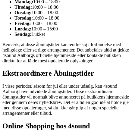
Mandag:
10:00 – 18:00
Tirsdag:
10:00 – 18:00
Onsdag:
10:00 – 18:00
Torsdag:
10:00 – 18:00
Fredag:
10:00 – 18:00
Lørdag:
10:00 – 15:00
Søndag:
Lukket
Bemærk, at disse åbningstider kan ændre sig i forbindelse med
helligdage eller særlige arrangementer. Det anbefales altid at tjekke
4sound Aalborgs officielle hjemmeside eller kontakte butikken
direkte for at få de mest opdaterede oplysninger.
Ekstraordinære Åbningstider
I visse perioder, såsom før jul eller under udsalg, kan 4sound
Aalborg have udvidede åbningstider. Disse ekstraordinære
åbningstider vil normalt blive annonceret på butikkens hjemmeside
eller gennem deres nyhedsbrev. Det er altid en god idé at holde øje
med disse opdateringer, så du ikke går glip af nogen specielle
arrangementer eller tilbud.
Online Shopping hos 4sound