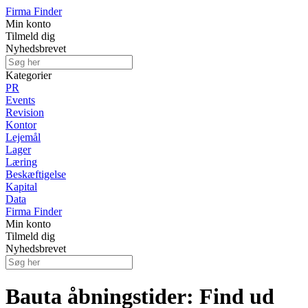
Firma Finder
Min konto
Tilmeld dig
Nyhedsbrevet
Kategorier
PR
Events
Revision
Kontor
Lejemål
Lager
Læring
Beskæftigelse
Kapital
Data
Firma Finder
Min konto
Tilmeld dig
Nyhedsbrevet
Bauta åbningstider: Find ud