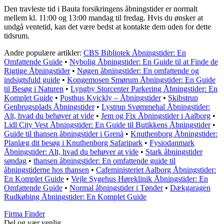
Den travleste tid i Bauta forsikringens åbningstider er normalt
mellem kl. 11:00 og 13:00 mandag til fredag. Hvis du ønsker at
undgå ventetid, kan det være bedst at kontakte dem uden for dette
tidsrum.
Andre populære artikler:
CBS Bibliotek Åbningstider: En
Omfattende Guide
•
Nybolig Åbningstider: En Guide til at Finde de
Rigtige Åbningstider
•
Nøgen åbningstider: En omfattende og
indsigtsfuld guide
•
Kongemosen Smørum Åbningstider: En Guide
til Besøg i Naturen
•
Lyngby Storcenter Parkering Åbningstider: En
Komplet Guide
•
Posthus Kvickly – Åbningstider
•
Skibstrup
Genbrugsplads Åbningstider
•
Lystrup Svømmehal Åbningstider:
Alt, hvad du behøver at vide
•
Jem og Fix Åbningstider i Aalborg
•
Lidl City Vest Åbningstider: En Guide til Butikkens Åbningstider
•
Guide til thansen åbningstider i Grenå
•
Knuthenborg Åbningstider:
Planlæg dit besøg i Knuthenborg Safaripark
•
Fysiodanmark
Åbningstider: Alt, hvad du behøver at vide
•
Stark åbningstider
søndag
•
thansen åbningstider: En omfattende guide til
åbningstiderne hos thansen
•
Cafeministeriet Aalborg Åbningstider:
En Komplet Guide
•
Vejle Sygehus Høreklinik Åbningstider: En
Omfattende Guide
•
Normal åbningstider i Tønder
•
Dækgaragen
Rudkøbing Åbningstider: En Komplet Guide
Firma Finder
Del og vær venlig