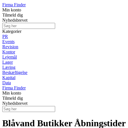
Firma Finder
Min konto
Tilmeld dig
Nyhedsbrevet
Kategorier
PR
Events
Revision
Kontor
Lejemål
Lager
Læring
Beskæftigelse
Kapital
Data
Firma Finder
Min konto
Tilmeld dig
Nyhedsbrevet
Blåvand Butikker Åbningstider