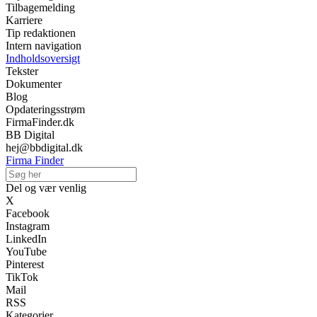
Tilbagemelding
Karriere
Tip redaktionen
Intern navigation
Indholdsoversigt
Tekster
Dokumenter
Blog
Opdateringsstrøm
FirmaFinder.dk
BB Digital
hej@bbdigital.dk
Firma Finder
Del og vær venlig
X
Facebook
Instagram
LinkedIn
YouTube
Pinterest
TikTok
Mail
RSS
Kategorier