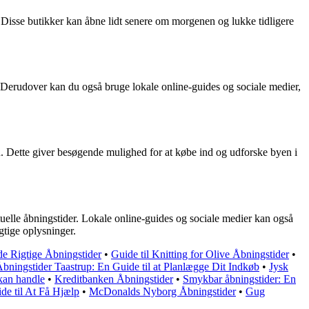
. Disse butikker kan åbne lidt senere om morgenen og lukke tidligere
. Derudover kan du også bruge lokale online-guides og sociale medier,
n. Dette giver besøgende mulighed for at købe ind og udforske byen i
tuelle åbningstider. Lokale online-guides og sociale medier kan også
gtige oplysninger.
de Rigtige Åbningstider
•
Guide til Knitting for Olive Åbningstider
•
Åbningstider Taastrup: En Guide til at Planlægge Dit Indkøb
•
Jysk
kan handle
•
Kreditbanken Åbningstider
•
Smykbar åbningstider: En
de til At Få Hjælp
•
McDonalds Nyborg Åbningstider
•
Gug