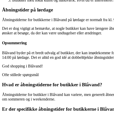
Butikker med lokal kunst og håndværk: Hvis du er interesseret i
Åbningstider på lørdage
Åbningstiderne for butikkerne i Blåvand på lørdage er normalt fra kl. 
Det er dog vigtigt at bemærke, at nogle butikker kan have længere åb
ønsker at besøge, da der kan være undtagelser eller ændringer.
Opsummering
Blåvand byder på et bredt udvalg af butikker, der kan imødekomme forsk
14:00 på lørdage. Det er altid en god idé at dobbelttjekke åbningstider
God shopping i Blåvand!
Ofte stillede spørgsmål
Hvad er åbningstiderne for butikker i Blåvand?
Åbningstiderne for butikker i Blåvand kan variere, men generelt åbne
om sommeren og i weekenderne.
Er der specifikke åbningstider for butikkerne i Blåv