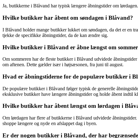
Ja, butikkerne i Blåvand har typisk længere åbningstider om lørdagen. D
Hvilke butikker har åbent om søndagen i Blåvand?
I Blåvand holder mange butikker lukket om søndagen, da det er en tra
tjekke de specifikke åbningstider, da de kan ændre sig.
Hvilke butikker i Blåvand er åbne længst om somme
Om sommeren har de fleste butikker i Blåvand udvidede åbningstider f
om aftenen. Dette gælder især i højsæsonen, fra juni til august.
Hvad er åbningstiderne for de populære butikker i 
De populære butikker i Blåvand følger typisk de generelle åbningstid
eksklusive butikker have længere åbningstider og holde åbent indtil kl.
Hvilke butikker har åbent længst om lørdagen i Blå
Om lørdagen har flere af butikkerne i Blåvand udvidede åbningstider. 
shoppe længere og nyde en afslappet dag i byen.
Er der nogen butikker i Blåvand, der har begrænsede