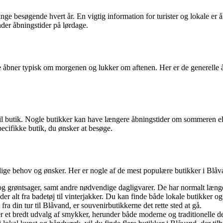
nge besøgende hvert år. En vigtig information for turister og lokale er å
nder åbningstider på lørdage.
De åbner typisk om morgenen og lukker om aftenen. Her er de generelle å
ik til butik. Nogle butikker kan have længere åbningstider om sommeren 
pecifikke butik, du ønsker at besøge.
ige behov og ønsker. Her er nogle af de mest populære butikker i Blåv
 og grøntsager, samt andre nødvendige dagligvarer. De har normalt læng
der alt fra badetøj til vinterjakker. Du kan finde både lokale butikker o
ra din tur til Blåvand, er souvenirbutikkerne det rette sted at gå.
 et bredt udvalg af smykker, herunder både moderne og traditionelle d