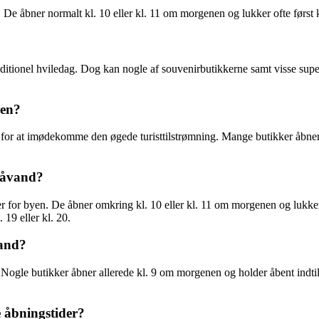
e åbner normalt kl. 10 eller kl. 11 om morgenen og lukker ofte først kl.
ditionel hviledag. Dog kan nogle af souvenirbutikkerne samt visse supe
ren?
or at imødekomme den øgede turisttilstrømning. Mange butikker åbner al
Blåvand?
er for byen. De åbner omkring kl. 10 eller kl. 11 om morgenen og lukk
 19 eller kl. 20.
vand?
Nogle butikker åbner allerede kl. 9 om morgenen og holder åbent indtil 
 åbningstider?