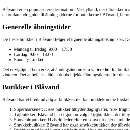
Blåvand er en populær feriedestination i Vestjylland, der tiltrækker ma
en omfattende guide til åbningstiderne for butikkerne i Blåvand, heru
Generelle åbningstider
De fleste butikker i Blåvand følger et lignende åbningstidsmønster. 
Mandag til fredag: 9:00 – 17:30
Lørdag: 9:00 – 14:00
Søndag: Lukket
Det er vigtigt at bemærke, at åbningstiderne kan variere lidt fra but
vinteren. Det anbefales altid at dobbelttjekke åbningstiderne for den s
Butikker i Blåvand
Blåvand har et bredt udvalg af butikker, der kan imødekomme forskell
Supermarkeder: Disse butikker tilbyder dagligvarer, frisk frugt
Tøjbutikker: Blåvand har et godt udvalg af tøjbutikker, der tilby
Souvenirbutikker: Hvis du leder efter en souvenir eller et minde f
Smykkebutikker: Blåvand har også smykkebutikker, der tilbyder