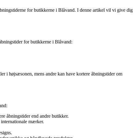
bningstiderne for butikkerne i Blåvand. I denne artikel vil vi give dig
bningstider for butikkerne i Blåvand:
eller i højsæsonen, mens andre kan have kortere åbningstider om
and:
ere åbningstider end andre butikker.
g internationale mærker.
esigns.