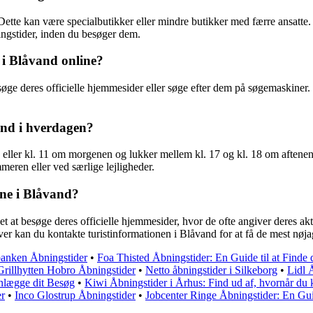
 Dette kan være specialbutikker eller mindre butikker med færre ansatte
ningstider, inden du besøger dem.
 i Blåvand online?
søge deres officielle hjemmesider eller søge efter dem på søgemaskiner
and i hverdagen?
0 eller kl. 11 om morgenen og lukker mellem kl. 17 og kl. 18 om aftene
eren eller ved særlige lejligheder.
rne i Blåvand?
et at besøge deres officielle hjemmesider, hvor de ofte angiver deres ak
er kan du kontakte turistinformationen i Blåvand for at få de mest nøja
banken Åbningstider
•
Foa Thisted Åbningstider: En Guide til at Finde 
Grillhytten Hobro Åbningstider
•
Netto åbningstider i Silkeborg
•
Lidl 
nlægge dit Besøg
•
Kiwi Åbningstider i Århus: Find ud af, hvornår du 
er
•
Inco Glostrup Åbningstider
•
Jobcenter Ringe Åbningstider: En Gui