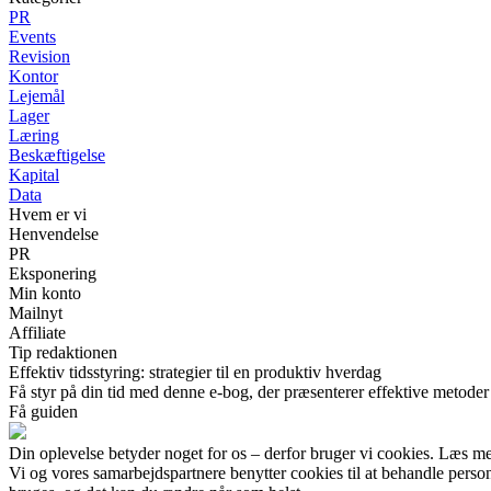
PR
Events
Revision
Kontor
Lejemål
Lager
Læring
Beskæftigelse
Kapital
Data
Hvem er vi
Henvendelse
PR
Eksponering
Min konto
Mailnyt
Affiliate
Tip redaktionen
Effektiv tidsstyring: strategier til en produktiv hverdag
Få styr på din tid med denne e-bog, der præsenterer effektive metoder t
Få guiden
Din oplevelse betyder noget for os – derfor bruger vi cookies. Læs me
Vi og vores samarbejdspartnere benytter cookies til at behandle pers