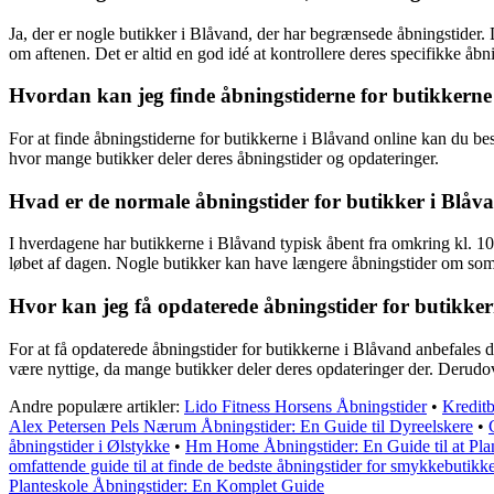
Ja, der er nogle butikker i Blåvand, der har begrænsede åbningstider.
om aftenen. Det er altid en god idé at kontrollere deres specifikke åb
Hvordan kan jeg finde åbningstiderne for butikkerne
For at finde åbningstiderne for butikkerne i Blåvand online kan du be
hvor mange butikker deler deres åbningstider og opdateringer.
Hvad er de normale åbningstider for butikker i Blåv
I hverdagene har butikkerne i Blåvand typisk åbent fra omkring kl. 1
løbet af dagen. Nogle butikker kan have længere åbningstider om somm
Hvor kan jeg få opdaterede åbningstider for butikke
For at få opdaterede åbningstider for butikkerne i Blåvand anbefales d
være nyttige, da mange butikker deler deres opdateringer der. Derudov
Andre populære artikler:
Lido Fitness Horsens Åbningstider
•
Kredit
Alex Petersen Pels Nærum Åbningstider: En Guide til Dyreelskere
•
åbningstider i Ølstykke
•
Hm Home Åbningstider: En Guide til at Pla
omfattende guide til at finde de bedste åbningstider for smykkebutikk
Planteskole Åbningstider: En Komplet Guide