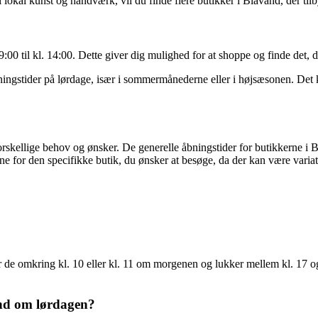
 lokal kunst og håndværk, vil du finde flere butikker i Blåvand, der ti
9:00 til kl. 14:00. Dette giver dig mulighed for at shoppe og finde det,
ningstider på lørdage, især i sommermånederne eller i højsæsonen. Det 
ellige behov og ønsker. De generelle åbningstider for butikkerne i Blåva
ne for den specifikke butik, du ønsker at besøge, da der kan være variat
r de omkring kl. 10 eller kl. 11 om morgenen og lukker mellem kl. 17 o
and om lørdagen?