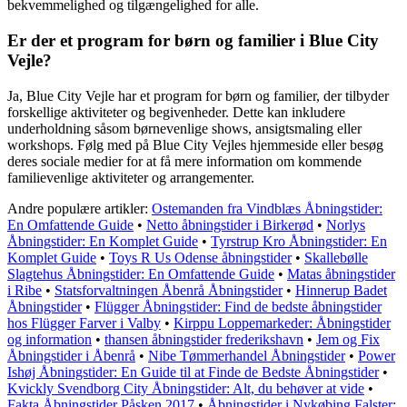
bekvemmelighed og tilgængelighed for alle.
Er der et program for børn og familier i Blue City
Vejle?
Ja, Blue City Vejle har et program for børn og familier, der tilbyder
forskellige aktiviteter og begivenheder. Dette kan inkludere
underholdning såsom børnevenlige shows, ansigtsmaling eller
workshops. Følg med på Blue City Vejles hjemmeside eller besøg
deres sociale medier for at få mere information om kommende
familievenlige aktiviteter og arrangementer.
Andre populære artikler:
Ostemanden fra Vindblæs Åbningstider:
En Omfattende Guide
•
Netto åbningstider i Birkerød
•
Norlys
Åbningstider: En Komplet Guide
•
Tyrstrup Kro Åbningstider: En
Komplet Guide
•
Toys R Us Odense åbningstider
•
Skallebølle
Slagtehus Åbningstider: En Omfattende Guide
•
Matas åbningstider
i Ribe
•
Statsforvaltningen Åbenrå Åbningstider
•
Hinnerup Badet
Åbningstider
•
Flügger Åbningstider: Find de bedste åbningstider
hos Flügger Farver i Valby
•
Kirppu Loppemarkeder: Åbningstider
og information
•
thansen åbningstider frederikshavn
•
Jem og Fix
Åbningstider i Åbenrå
•
Nibe Tømmerhandel Åbningstider
•
Power
Ishøj Åbningstider: En Guide til at Finde de Bedste Åbningstider
•
Kvickly Svendborg City Åbningstider: Alt, du behøver at vide
•
Fakta Åbningstider Påsken 2017
•
Åbningstider i Nykøbing Falster: