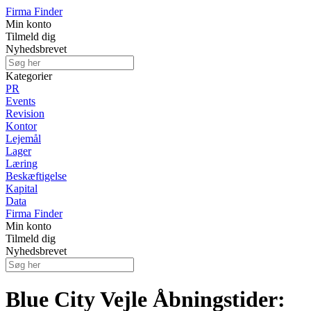
Firma Finder
Min konto
Tilmeld dig
Nyhedsbrevet
Kategorier
PR
Events
Revision
Kontor
Lejemål
Lager
Læring
Beskæftigelse
Kapital
Data
Firma Finder
Min konto
Tilmeld dig
Nyhedsbrevet
Blue City Vejle Åbningstider: