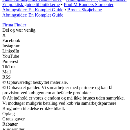
En praktisk guide til butikkerne
•
Poul M Randers Storcenter
Åbningstider: En Komplet Guide
•
Broens Skøjtebane
Åbningstider: En Komplet Guide
Firma Finder
Del og vær venlig
X
Facebook
Instagram
LinkedIn
YouTube
Pinterest
TikTok
Mail
RSS
© Ophavsretligt beskyttet materiale.
© Ophavsret gælder. Vi samarbejder med partnere og kan få
provision ved køb gennem anbefalede produkter.
© Alt indhold er vores ejendom og må ikke bruges uden samtykke.
Vi modtager muligvis betaling ved køb via samarbejdspartnere.
Brug uden tilladelse er ikke tilladt.
Oplæg
Gratis gaver
Rabatter
Vurderinger