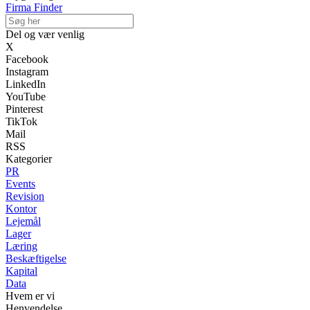
Firma Finder
Del og vær venlig
X
Facebook
Instagram
LinkedIn
YouTube
Pinterest
TikTok
Mail
RSS
Kategorier
PR
Events
Revision
Kontor
Lejemål
Lager
Læring
Beskæftigelse
Kapital
Data
Hvem er vi
Henvendelse