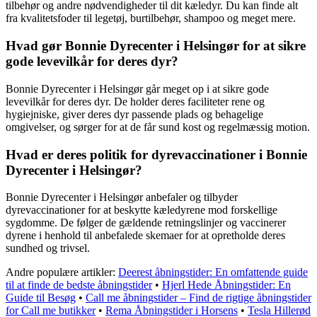
tilbehør og andre nødvendigheder til dit kæledyr. Du kan finde alt
fra kvalitetsfoder til legetøj, burtilbehør, shampoo og meget mere.
Hvad gør Bonnie Dyrecenter i Helsingør for at sikre
gode levevilkår for deres dyr?
Bonnie Dyrecenter i Helsingør går meget op i at sikre gode
levevilkår for deres dyr. De holder deres faciliteter rene og
hygiejniske, giver deres dyr passende plads og behagelige
omgivelser, og sørger for at de får sund kost og regelmæssig motion.
Hvad er deres politik for dyrevaccinationer i Bonnie
Dyrecenter i Helsingør?
Bonnie Dyrecenter i Helsingør anbefaler og tilbyder
dyrevaccinationer for at beskytte kæledyrene mod forskellige
sygdomme. De følger de gældende retningslinjer og vaccinerer
dyrene i henhold til anbefalede skemaer for at opretholde deres
sundhed og trivsel.
Andre populære artikler:
Deerest åbningstider: En omfattende guide
til at finde de bedste åbningstider
•
Hjerl Hede Åbningstider: En
Guide til Besøg
•
Call me åbningstider – Find de rigtige åbningstider
for Call me butikker
•
Rema Åbningstider i Horsens
•
Tesla Hillerød