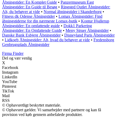
Åbningstider: En Komplet Guide
•
Panzermuseum East
Åbningstider: En Guide til Besøg
•
Ringsted Outlet Åbningstider:
Alt, du behøver at vide
•
Normal åbningstider i Skanderborg
•
Fitness dk Odense Åbningstider
•
Lomax Åbningstider: Find
åbningstiderne for din nærmeste Lomax-butik
•
Kontur Hjallerup
Åbningstider: En omfattende guide
•
Dokk1 Parkering
Åbningstider: En Omfattende Guide
•
Meny Struer Åbningstider
•
Danske Bank Esbjerg Åbningstider
•
Disneyland Paris Åbningstider
•
Lidkoeb Åbningstider: Alt, hvad du behøver at vide
•
Fredensborg
Genbrugsplads Åbningstider
Firma Finder
Del og vær venlig
X
Facebook
Instagram
LinkedIn
YouTube
Pinterest
TikTok
Mail
RSS
© Ophavsretligt beskyttet materiale.
© Ophavsret gælder. Vi samarbejder med partnere og kan få
provision ved køb gennem anbefalede produkter.