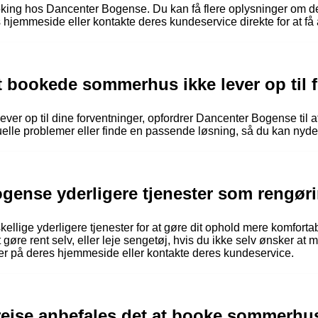
ooking hos Dancenter Bogense. Du kan få flere oplysninger om de
s hjemmeside eller kontakte deres kundeservice direkte for at f
t bookede sommerhus ikke lever op til 
er op til dine forventninger, opfordrer Dancenter Bogense til at
uelle problemer eller finde en passende løsning, så du kan nyde 
gense yderligere tjenester som rengøri
ellige yderligere tjenester for at gøre dit ophold mere komforta
t gøre rent selv, eller leje sengetøj, hvis du ikke selv ønsker at 
ter på deres hjemmeside eller kontakte deres kundeservice.
 rejse anbefales det at booke sommerhu