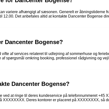
ne for Dancenter Bogense?
 variere afhængigt af sæsonen. Generelt er åbningstiderne fra m
til 12.00. Det anbefales altid at kontakte Dancenter Bogense dir
der Dancenter Bogense?
fte af services relateret til udlejning af sommerhuse og ferieboli
af spørgsmål omkring booking, professionel rådgivning og vejle
akte Dancenter Bogense?
e ved at ringe til deres kundeservice på telefonnummeret +4
 på XXXXXXXX. Deres kontorer er placeret på XXXXXXXX, så du