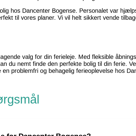
ebolig hos Dancenter Bogense. Personalet var hjælp
ekt til vores planer. Vi vil helt sikkert vende tilb
ende valg for din ferieleje. Med fleksible åbningst
an du nemt finde den perfekte bolig til din ferie. V
e en problemfri og behagelig ferieoplevelse hos D
pørgsmål