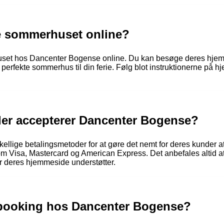
ke sommerhuset online?
rhuset hos Dancenter Bogense online. Du kan besøge deres hj
t perfekte sommerhus til din ferie. Følg blot instruktionerne på h
der accepterer Dancenter Bogense?
llige betalingsmetoder for at gøre det nemt for deres kunder at
som Visa, Mastercard og American Express. Det anbefales altid a
er deres hjemmeside understøtter.
 booking hos Dancenter Bogense?