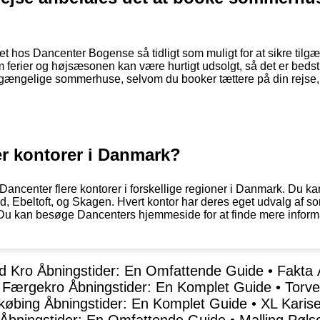
hos Dancenter Bogense så tidligt som muligt for at sikre tilgæ
erier og højsæsonen kan være hurtigt udsolgt, så det er bedst
tilgængelige sommerhuse, selvom du booker tættere på din rejs
er kontorer i Danmark?
ncenter flere kontorer i forskellige regioner i Danmark. Du ka
, Ebeltoft, og Skagen. Hvert kontor har deres eget udvalg af s
u kan besøge Dancenters hjemmeside for at finde mere informat
ild Kro Åbningstider: En Omfattende Guide
•
Fakta 
 Færgekro Åbningstider: En Komplet Guide
•
Torve
købing Åbningstider: En Komplet Guide
•
XL Karis