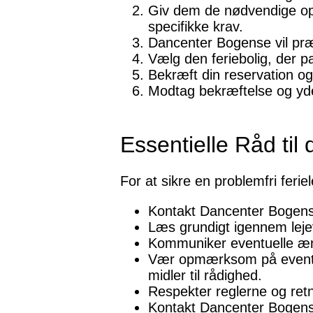
Giv dem de nødvendige oply
specifikke krav.
Dancenter Bogense vil præse
Vælg den feriebolig, der p
Bekræft din reservation o
Modtag bekræftelse og yder
Essentielle Råd til 
For at sikre en problemfri feri
Kontakt Dancenter Bogense 
Læs grundigt igennem lejev
Kommuniker eventuelle ænd
Vær opmærksom på eventue
midler til rådighed.
Respekter reglerne og retni
Kontakt Dancenter Bogense 