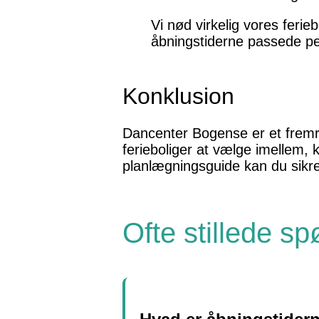
Vi nød virkelig vores feri
åbningstiderne passede perf
Konklusion
Dancenter Bogense er et fremrag
ferieboliger at vælge imellem, k
planlægningsguide kan du sikr
Ofte stillede s