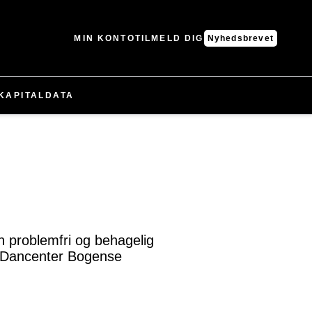
MIN KONTO
TILMELD DIG
Nyhedsbrevet
KAPITAL
DATA
n problemfri og behagelig
om Dancenter Bogense