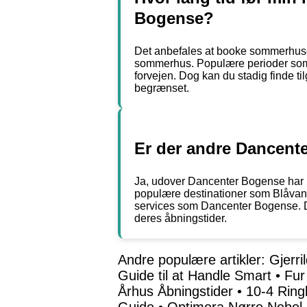
Bogense?
Det anbefales at booke sommerhuset 
sommerhus. Populære perioder som f
forvejen. Dog kan du stadig finde 
begrænset.
Er der andre Dancent
Ja, udover Dancenter Bogense har Da
populære destinationer som Blåvand
services som Dancenter Bogense. D
deres åbningstider.
Andre populære artikler:
Gjerr
Guide til at Handle Smart
•
Fur
Århus Åbningstider
•
10-4 Ring