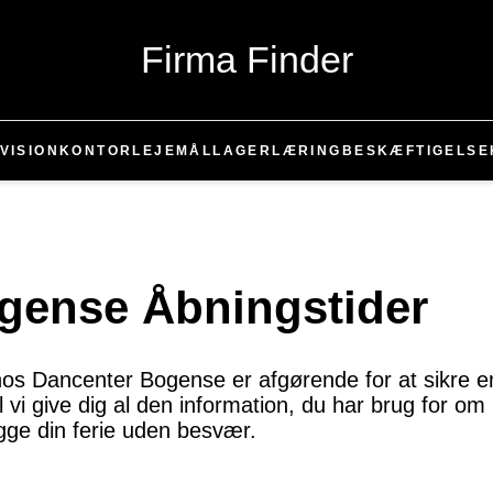
Firma Finder
VISION
KONTOR
LEJEMÅL
LAGER
LÆRING
BESKÆFTIGELSE
gense Åbningstider
 hos Dancenter Bogense er afgørende for at sikre e
il vi give dig al den information, du har brug for 
gge din ferie uden besvær.