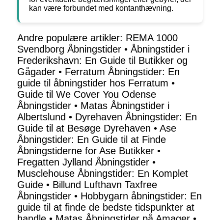
kan være forbundet med kontanthævning.
Andre populære artikler:
REMA 1000
Svendborg Åbningstider
•
Åbningstider i
Frederikshavn: En Guide til Butikker og
Gågader
•
Ferratum Åbningstider: En
guide til åbningstider hos Ferratum
•
Guide til We Cover You Odense
Åbningstider
•
Matas Åbningstider i
Albertslund
•
Dyrehaven Åbningstider: En
Guide til at Besøge Dyrehaven
•
Ase
Åbningstider: En Guide til at Finde
Åbningstiderne for Ase Butikker
•
Fregatten Jylland Åbningstider
•
Musclehouse Åbningstider: En Komplet
Guide
•
Billund Lufthavn Taxfree
Åbningstider
•
Hobbygarn åbningstider: En
guide til at finde de bedste tidspunkter at
handle
•
Matas Åbningstider på Amager
•