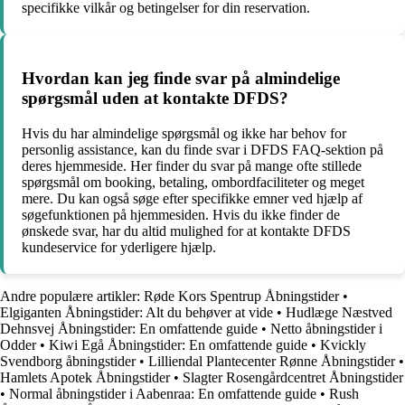
specifikke vilkår og betingelser for din reservation.
Hvordan kan jeg finde svar på almindelige
spørgsmål uden at kontakte DFDS?
Hvis du har almindelige spørgsmål og ikke har behov for
personlig assistance, kan du finde svar i DFDS FAQ-sektion på
deres hjemmeside. Her finder du svar på mange ofte stillede
spørgsmål om booking, betaling, ombordfaciliteter og meget
mere. Du kan også søge efter specifikke emner ved hjælp af
søgefunktionen på hjemmesiden. Hvis du ikke finder de
ønskede svar, har du altid mulighed for at kontakte DFDS
kundeservice for yderligere hjælp.
Andre populære artikler:
Røde Kors Spentrup Åbningstider
•
Elgiganten Åbningstider: Alt du behøver at vide
•
Hudlæge Næstved
Dehnsvej Åbningstider: En omfattende guide
•
Netto åbningstider i
Odder
•
Kiwi Egå Åbningstider: En omfattende guide
•
Kvickly
Svendborg åbningstider
•
Lilliendal Plantecenter Rønne Åbningstider
•
Hamlets Apotek Åbningstider
•
Slagter Rosengårdcentret Åbningstider
•
Normal åbningstider i Aabenraa: En omfattende guide
•
Rush