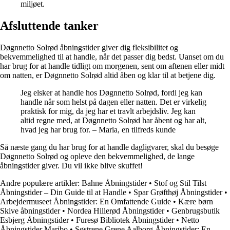
miljøet.
Afsluttende tanker
Døgnnetto Solrød åbningstider giver dig fleksibilitet og
bekvemmelighed til at handle, når det passer dig bedst. Uanset om du
har brug for at handle tidligt om morgenen, sent om aftenen eller midt
om natten, er Døgnnetto Solrød altid åben og klar til at betjene dig.
Jeg elsker at handle hos Døgnnetto Solrød, fordi jeg kan
handle når som helst på dagen eller natten. Det er virkelig
praktisk for mig, da jeg har et travlt arbejdsliv. Jeg kan
altid regne med, at Døgnnetto Solrød har åbent og har alt,
hvad jeg har brug for. – Maria, en tilfreds kunde
Så næste gang du har brug for at handle dagligvarer, skal du besøge
Døgnnetto Solrød og opleve den bekvemmelighed, de lange
åbningstider giver. Du vil ikke blive skuffet!
Andre populære artikler:
Bahne Åbningstider
•
Stof og Stil Tilst
Åbningstider – Din Guide til at Handle
•
Spar Grøfthøj Åbningstider
•
Arbejdermuseet Åbningstider: En Omfattende Guide
•
Kære børn
Skive åbningstider
•
Nordea Hillerød Åbningstider
•
Genbrugsbutik
Esbjerg Åbningstider
•
Furesø Bibliotek Åbningstider
•
Netto
Åbningstider Maribo
•
Søstrene Grene Aalborg Åbningstider: En