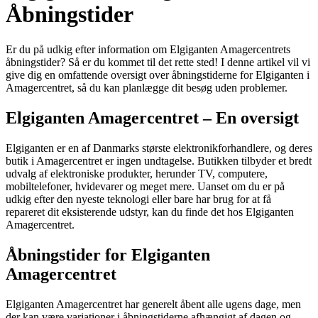
Åbningstider
Er du på udkig efter information om Elgiganten Amagercentrets
åbningstider? Så er du kommet til det rette sted! I denne artikel vil vi
give dig en omfattende oversigt over åbningstiderne for Elgiganten i
Amagercentret, så du kan planlægge dit besøg uden problemer.
Elgiganten Amagercentret – En oversigt
Elgiganten er en af Danmarks største elektronikforhandlere, og deres
butik i Amagercentret er ingen undtagelse. Butikken tilbyder et bredt
udvalg af elektroniske produkter, herunder TV, computere,
mobiltelefoner, hvidevarer og meget mere. Uanset om du er på
udkig efter den nyeste teknologi eller bare har brug for at få
repareret dit eksisterende udstyr, kan du finde det hos Elgiganten
Amagercentret.
Åbningstider for Elgiganten
Amagercentret
Elgiganten Amagercentret har generelt åbent alle ugens dage, men
der kan være variationer i åbningstiderne afhængigt af dagen og