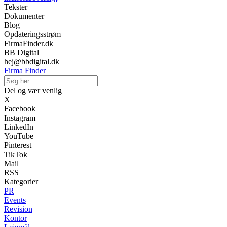
Tekster
Dokumenter
Blog
Opdateringsstrøm
FirmaFinder.dk
BB Digital
hej@bbdigital.dk
Firma Finder
Del og vær venlig
X
Facebook
Instagram
LinkedIn
YouTube
Pinterest
TikTok
Mail
RSS
Kategorier
PR
Events
Revision
Kontor