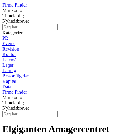
Firma Finder
Min konto
Tilmeld dig
Nyhedsbrevet
Kategorier
PR
Events
Revision
Kontor
Lejemål
Lager
Læring
Beskæftigelse
Kapital
Data
Firma Finder
Min konto
Tilmeld dig
Nyhedsbrevet
Elgiganten Amagercentret