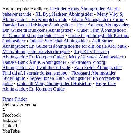
Andre populære artikler:
Læderiet Århus Åbningstider: Alt, du
behøver at vide
•
XL Byg Hadsten Åbningstider
•
Meny Viby Sj
Åbningstider – En Komplet Guide
•
Silvan Åbningstider i Farum
•
Danske Bank Helsingør Åbningstider
•
Fona Aalborg Åbningstider:
Din Guide til Butikkens Åbningstider
•
Outlet Tarm Åbningstider:
En Guide til Shoppingentusiaster
•
Guide til genbrugsbutik Kåstrup
åbningstider
•
Odense Skøjtehal Åbningstider
•
Aldi Struer
Åbningstider: En Guide til åbningstiderne for din lokale Aldi-butik
•
Matas åbningstider på Østerbrogade
•
ToysRUs Taastrup
Åbningstider: En Komplet Guide
•
Meny Næstved Åbningstider
•
Danske Bank Århus Åbningstider
•
Sliktrolden Viborg
Åbningstider: Alt, hvad du skal vide
•
Zara Fields Åbningstider:
Find ud af, hvornår du kan shoppe
•
Fleggaard Åbningstider
Süderlügum
•
Søpavillonen Klub Åbningstider: En omfattende
guide
•
Guide til Meny åbningstider i Holstebro
•
Køge Torv
Åbningstider: En Komplet Guide
Firma Finder
Del og vær venlig
X
Facebook
Instagram
LinkedIn
YouTube