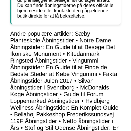
du planlægger at besøge, før du tager afsted.
Du kan finde åbningstiderne på deres officielle
hjemmeside eller kontakte den pågældende
butik direkte for at få bekræftelse.
Andre populære artikler:
Sæby
Planteskole Åbningstider
•
Notre Dame
Åbningstider: En Guide til at Besøge Det
Ikoniske Monument
•
Kitedanmark
Ringsted Åbningstider
•
Vingummi
Åbningstider: En Guide til at Finde de
Bedste Steder at Købe Vingummi
•
Fakta
Åbningstider Julen 2017
•
Silvan
åbningstider i Svendborg
•
McDonalds
Køge Åbningstider
•
Guide til Forum
Loppemarked Åbningstider
•
Hvidbjerg
Wellness Åbningstider: En Komplet Guide
•
Bellahøj Pakkeshop Frederikssundsvej
119F Åbningstider
•
Netto åbningstider i
Års
•
Stof og Stil Odense Åbningstider: En