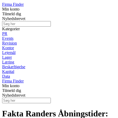
Firma Finder
Min konto
Tilmeld dig
Nyhedsbrevet
Kategorier
PR
Events
Revision
Kontor
Lejemål
Lager
Læring
Beskæftigelse
Kapital
Data
Firma Finder
Min konto
Tilmeld dig
Nyhedsbrevet
Fakta Randers Åbningstider: