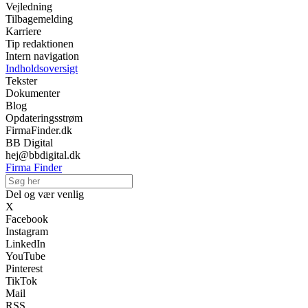
Vejledning
Tilbagemelding
Karriere
Tip redaktionen
Intern navigation
Indholdsoversigt
Tekster
Dokumenter
Blog
Opdateringsstrøm
FirmaFinder.dk
BB Digital
hej@bbdigital.dk
Firma Finder
Del og vær venlig
X
Facebook
Instagram
LinkedIn
YouTube
Pinterest
TikTok
Mail
RSS