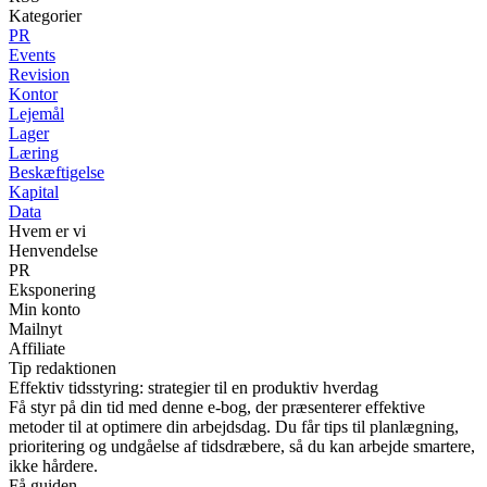
Kategorier
PR
Events
Revision
Kontor
Lejemål
Lager
Læring
Beskæftigelse
Kapital
Data
Hvem er vi
Henvendelse
PR
Eksponering
Min konto
Mailnyt
Affiliate
Tip redaktionen
Effektiv tidsstyring: strategier til en produktiv hverdag
Få styr på din tid med denne e-bog, der præsenterer effektive
metoder til at optimere din arbejdsdag. Du får tips til planlægning,
prioritering og undgåelse af tidsdræbere, så du kan arbejde smartere,
ikke hårdere.
Få guiden