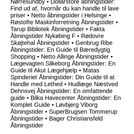
Nørresundby
•
Dollarstore åbningstider:
Find ud af, hvornår du kan handle til lave
priser
•
Netto åbningstider i Helsinge
•
Røstofte Maskinforretning Åbningstider
•
Tarup Bibliotek Åbningstider
•
Fakta
Åbningstider Nykøbing F
•
Rødovre
Skøjtehal Åbningstider
•
Genbrug Ribe
Åbningstider: En Guide til Bæredygtig
Shopping
•
Netto Allinge Åbningstider
•
Lægevagten Silkeborg Åbningstider: En
Guide til Akut Lægehjælp
•
Matas
Spinderiet Åbningstider: Din Guide til at
Handle med Lethed
•
Hudlæge Næstved
Dehnsvej Åbningstider: En omfattende
guide
•
Bilka Havecenter Åbningstider: En
Komplet Guide
•
Løvbjerg Viborg
Åbningstider
•
SuperBrugsen Tommerup
Åbningstider
•
Bager Christiansfeld
Åbningstider