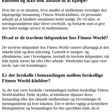
klubben og ikke nok ansatte til at hjælpe?
Hvis der er en situation, hvor antallet af medlemmer overstiger den
tilgængelige bemanning i Fitness World-klubben, vil personalet
arbejde på at håndtere situationen bedst muligt. De vil sikre, at
træningsområderne ikke bliver overfyldt, og fortsætte med at give
den bedst mulige service til medlemmerne.
Hvad er de travleste tidspunkter hos Fitness World?
De travleste tidspunkter hos Fitness World varierer afhængigt af den
enkelte klub og dens placering. Generelt er morgen- og
aftentimerne, især i hverdagene, normalt de travleste tidspunkter, når
folk typisk træner før eller efter arbejde. Weekender kan også være
travle, især om formiddagen.
Er der forskelle i bemandingen mellem forskellige
Fitness World-klubber?
Ja, der kan være forskelle i bemandingen mellem forskellige Fitness
World-klubber. Dette skyldes, at klubberne tilpasser deres
bemanding efter den aktuelle medlemsbase og forventninger til
træningstiderne på hver lokation. Det er derfor vigtigt at kontrollere
åbningstiderne og bemandingen for den specifikke klub, du er