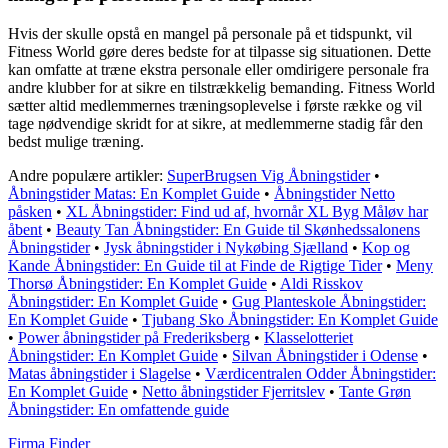
Hvis der skulle opstå en mangel på personale på et tidspunkt, vil
Fitness World gøre deres bedste for at tilpasse sig situationen. Dette
kan omfatte at træne ekstra personale eller omdirigere personale fra
andre klubber for at sikre en tilstrækkelig bemanding. Fitness World
sætter altid medlemmernes træningsoplevelse i første række og vil
tage nødvendige skridt for at sikre, at medlemmerne stadig får den
bedst mulige træning.
Andre populære artikler:
SuperBrugsen Vig Åbningstider
•
Åbningstider Matas: En Komplet Guide
•
Åbningstider Netto
påsken
•
XL Åbningstider: Find ud af, hvornår XL Byg Måløv har
åbent
•
Beauty Tan Åbningstider: En Guide til Skønhedssalonens
Åbningstider
•
Jysk åbningstider i Nykøbing Sjælland
•
Kop og
Kande Åbningstider: En Guide til at Finde de Rigtige Tider
•
Meny
Thorsø Åbningstider: En Komplet Guide
•
Aldi Risskov
Åbningstider: En Komplet Guide
•
Gug Planteskole Åbningstider:
En Komplet Guide
•
Tjubang Sko Åbningstider: En Komplet Guide
•
Power åbningstider på Frederiksberg
•
Klasselotteriet
Åbningstider: En Komplet Guide
•
Silvan Åbningstider i Odense
•
Matas åbningstider i Slagelse
•
Værdicentralen Odder Åbningstider:
En Komplet Guide
•
Netto åbningstider Fjerritslev
•
Tante Grøn
Åbningstider: En omfattende guide
Firma Finder