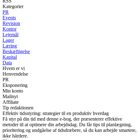
RSS
Kategorier
PR
Events
Revision
Kontor
Lejemål
Lager
Læring
Beskæftigelse
Kapital
Data
Hvem er vi
Henvendelse
PR
Eksponering
Min konto
Mailnyt
Affiliate
Tip redaktionen
Effektiv tidsstyring: strategier til en produktiv hverdag
Få styr på din tid med denne e-bog, der præsenterer effektive
metoder til at optimere din arbejdsdag. Du får tips til planlægning,
prioritering og undgåelse af tidsdræbere, så du kan arbejde smartere,
ikke hårdere.