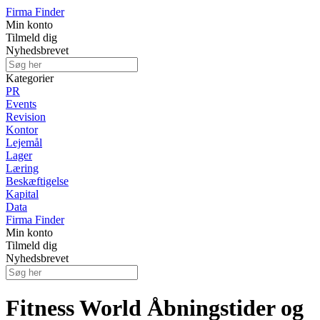
Firma Finder
Min konto
Tilmeld dig
Nyhedsbrevet
Kategorier
PR
Events
Revision
Kontor
Lejemål
Lager
Læring
Beskæftigelse
Kapital
Data
Firma Finder
Min konto
Tilmeld dig
Nyhedsbrevet
Fitness World Åbningstider og