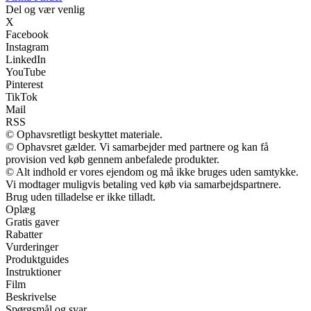
Del og vær venlig
X
Facebook
Instagram
LinkedIn
YouTube
Pinterest
TikTok
Mail
RSS
© Ophavsretligt beskyttet materiale.
© Ophavsret gælder. Vi samarbejder med partnere og kan få
provision ved køb gennem anbefalede produkter.
© Alt indhold er vores ejendom og må ikke bruges uden samtykke.
Vi modtager muligvis betaling ved køb via samarbejdspartnere.
Brug uden tilladelse er ikke tilladt.
Oplæg
Gratis gaver
Rabatter
Vurderinger
Produktguides
Instruktioner
Film
Beskrivelse
Spørgsmål og svar