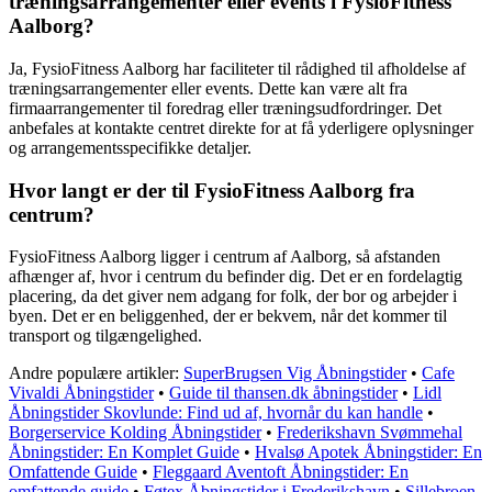
træningsarrangementer eller events i FysioFitness
Aalborg?
Ja, FysioFitness Aalborg har faciliteter til rådighed til afholdelse af
træningsarrangementer eller events. Dette kan være alt fra
firmaarrangementer til foredrag eller træningsudfordringer. Det
anbefales at kontakte centret direkte for at få yderligere oplysninger
og arrangementsspecifikke detaljer.
Hvor langt er der til FysioFitness Aalborg fra
centrum?
FysioFitness Aalborg ligger i centrum af Aalborg, så afstanden
afhænger af, hvor i centrum du befinder dig. Det er en fordelagtig
placering, da det giver nem adgang for folk, der bor og arbejder i
byen. Det er en beliggenhed, der er bekvem, når det kommer til
transport og tilgængelighed.
Andre populære artikler:
SuperBrugsen Vig Åbningstider
•
Cafe
Vivaldi Åbningstider
•
Guide til thansen.dk åbningstider
•
Lidl
Åbningstider Skovlunde: Find ud af, hvornår du kan handle
•
Borgerservice Kolding Åbningstider
•
Frederikshavn Svømmehal
Åbningstider: En Komplet Guide
•
Hvalsø Apotek Åbningstider: En
Omfattende Guide
•
Fleggaard Aventoft Åbningstider: En
omfattende guide
•
Føtex Åbningstider i Frederikshavn
•
Sillebroen