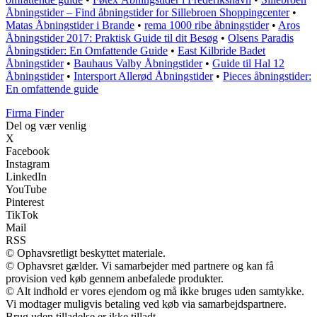
Åbningstider – Find åbningstider for Sillebroen Shoppingcenter
•
Matas Åbningstider i Brande
•
rema 1000 ribe åbningstider
•
Aros
Åbningstider 2017: Praktisk Guide til dit Besøg
•
Olsens Paradis
Åbningstider: En Omfattende Guide
•
East Kilbride Badet
Åbningstider
•
Bauhaus Valby Åbningstider
•
Guide til Hal 12
Åbningstider
•
Intersport Allerød Åbningstider
•
Pieces åbningstider:
En omfattende guide
Firma Finder
Del og vær venlig
X
Facebook
Instagram
LinkedIn
YouTube
Pinterest
TikTok
Mail
RSS
© Ophavsretligt beskyttet materiale.
© Ophavsret gælder. Vi samarbejder med partnere og kan få
provision ved køb gennem anbefalede produkter.
© Alt indhold er vores ejendom og må ikke bruges uden samtykke.
Vi modtager muligvis betaling ved køb via samarbejdspartnere.
Brug uden tilladelse er ikke tilladt.