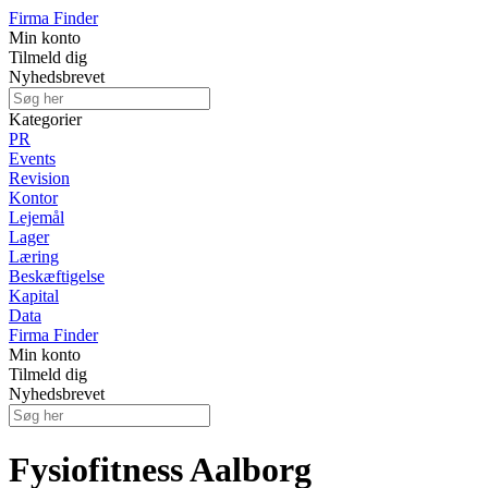
Firma Finder
Min konto
Tilmeld dig
Nyhedsbrevet
Kategorier
PR
Events
Revision
Kontor
Lejemål
Lager
Læring
Beskæftigelse
Kapital
Data
Firma Finder
Min konto
Tilmeld dig
Nyhedsbrevet
Fysiofitness Aalborg