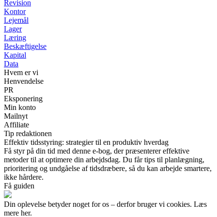
Revision
Kontor
Lejemål
Lager
Læring
Beskæftigelse
Kapital
Data
Hvem er vi
Henvendelse
PR
Eksponering
Min konto
Mailnyt
Affiliate
Tip redaktionen
Effektiv tidsstyring: strategier til en produktiv hverdag
Få styr på din tid med denne e-bog, der præsenterer effektive
metoder til at optimere din arbejdsdag. Du får tips til planlægning,
prioritering og undgåelse af tidsdræbere, så du kan arbejde smartere,
ikke hårdere.
Få guiden
Din oplevelse betyder noget for os – derfor bruger vi cookies. Læs
mere her.