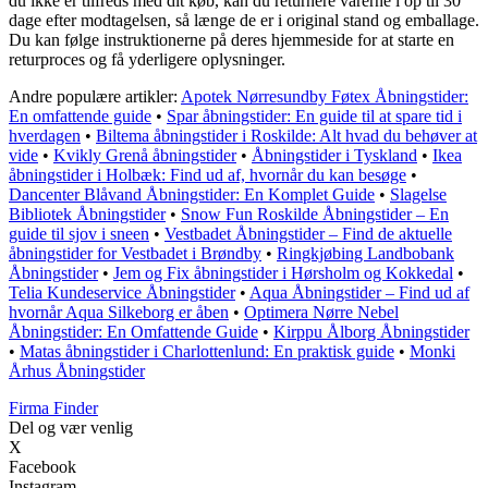
du ikke er tilfreds med dit køb, kan du returnere varerne i op til 30
dage efter modtagelsen, så længe de er i original stand og emballage.
Du kan følge instruktionerne på deres hjemmeside for at starte en
returproces og få yderligere oplysninger.
Andre populære artikler:
Apotek Nørresundby Føtex Åbningstider:
En omfattende guide
•
Spar åbningstider: En guide til at spare tid i
hverdagen
•
Biltema åbningstider i Roskilde: Alt hvad du behøver at
vide
•
Kvikly Grenå åbningstider
•
Åbningstider i Tyskland
•
Ikea
åbningstider i Holbæk: Find ud af, hvornår du kan besøge
•
Dancenter Blåvand Åbningstider: En Komplet Guide
•
Slagelse
Bibliotek Åbningstider
•
Snow Fun Roskilde Åbningstider – En
guide til sjov i sneen
•
Vestbadet Åbningstider – Find de aktuelle
åbningstider for Vestbadet i Brøndby
•
Ringkjøbing Landbobank
Åbningstider
•
Jem og Fix åbningstider i Hørsholm og Kokkedal
•
Telia Kundeservice Åbningstider
•
Aqua Åbningstider – Find ud af
hvornår Aqua Silkeborg er åben
•
Optimera Nørre Nebel
Åbningstider: En Omfattende Guide
•
Kirppu Ålborg Åbningstider
•
Matas åbningstider i Charlottenlund: En praktisk guide
•
Monki
Århus Åbningstider
Firma Finder
Del og vær venlig
X
Facebook
Instagram