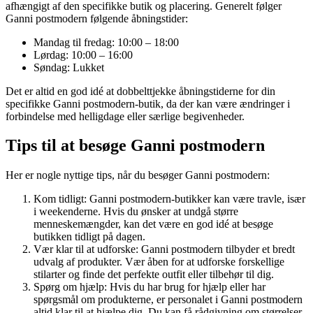
afhængigt af den specifikke butik og placering. Generelt følger
Ganni postmodern følgende åbningstider:
Mandag til fredag: 10:00 – 18:00
Lørdag: 10:00 – 16:00
Søndag: Lukket
Det er altid en god idé at dobbelttjekke åbningstiderne for din
specifikke Ganni postmodern-butik, da der kan være ændringer i
forbindelse med helligdage eller særlige begivenheder.
Tips til at besøge Ganni postmodern
Her er nogle nyttige tips, når du besøger Ganni postmodern:
Kom tidligt: Ganni postmodern-butikker kan være travle, især
i weekenderne. Hvis du ønsker at undgå større
menneskemængder, kan det være en god idé at besøge
butikken tidligt på dagen.
Vær klar til at udforske: Ganni postmodern tilbyder et bredt
udvalg af produkter. Vær åben for at udforske forskellige
stilarter og finde det perfekte outfit eller tilbehør til dig.
Spørg om hjælp: Hvis du har brug for hjælp eller har
spørgsmål om produkterne, er personalet i Ganni postmodern
altid klar til at hjælpe dig. Du kan få rådgivning om størrelser,