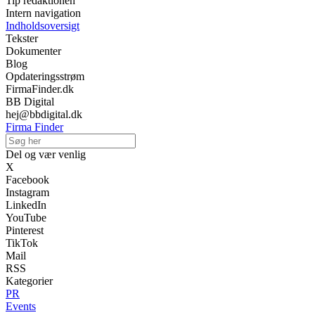
Tip redaktionen
Intern navigation
Indholdsoversigt
Tekster
Dokumenter
Blog
Opdateringsstrøm
FirmaFinder.dk
BB Digital
hej@bbdigital.dk
Firma Finder
Del og vær venlig
X
Facebook
Instagram
LinkedIn
YouTube
Pinterest
TikTok
Mail
RSS
Kategorier
PR
Events