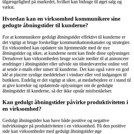
tilgængelighed på markedet, hvilket kan bidrage til øget salg og
vækst.
Hvordan kan en virksomhed kommunikere sine
gedugte åbningstider til kunderne?
For at kommunikere gedulgt åbningstider effektivt til kunderne er
det vigtigt at bruge forskellige kommunikationskanaler og strategier.
En virksomhed kan opdatere sin hjemmeside med de nye
åbningstider og sikre, at kunderne nemt kan finde disse oplysninger.
Derudover kan virksomheden bruge sociale medier til at annoncere
ændringer i åbningstider eller udvide sin tilstedeværelse online ved
at sende e-mails eller smser til kunderne. Det kan også være en god
idé at placere synlige meddelelser i vinduer eller ved indgangen til
butikken. Endelig er det vigtigt at sikre, at medarbejdere er i stand til
at give korrekte og opdaterede oplysninger om de gedulgte
åbningstider til kunderne, så der ikke opstår misforståelser.
Kan gedulgt åbningstider påvirke produktiviteten i
en virksomhed?
Gedulgt åbningstider kan have både positive og negative
indvirkninger på produktiviteten i en virksomhed. På den positive
side kan virksomheder med gedulgt åbningstider øge