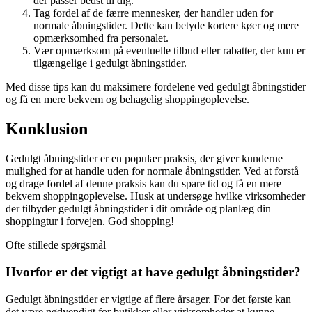
der passer bedst til dig.
Tag fordel af de færre mennesker, der handler uden for
normale åbningstider. Dette kan betyde kortere køer og mere
opmærksomhed fra personalet.
Vær opmærksom på eventuelle tilbud eller rabatter, der kun er
tilgængelige i gedulgt åbningstider.
Med disse tips kan du maksimere fordelene ved gedulgt åbningstider
og få en mere bekvem og behagelig shoppingoplevelse.
Konklusion
Gedulgt åbningstider er en populær praksis, der giver kunderne
mulighed for at handle uden for normale åbningstider. Ved at forstå
og drage fordel af denne praksis kan du spare tid og få en mere
bekvem shoppingoplevelse. Husk at undersøge hvilke virksomheder
der tilbyder gedulgt åbningstider i dit område og planlæg din
shoppingtur i forvejen. God shopping!
Ofte stillede spørgsmål
Hvorfor er det vigtigt at have gedulgt åbningstider?
Gedulgt åbningstider er vigtige af flere årsager. For det første kan
det være nødvendigt for butikker eller virksomheder at kunne