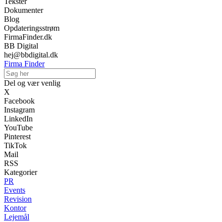
Tekster
Dokumenter
Blog
Opdateringsstrøm
FirmaFinder.dk
BB Digital
hej@bbdigital.dk
Firma Finder
Del og vær venlig
X
Facebook
Instagram
LinkedIn
YouTube
Pinterest
TikTok
Mail
RSS
Kategorier
PR
Events
Revision
Kontor
Lejemål