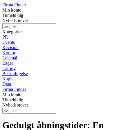
Firma Finder
Min konto
Tilmeld dig
Nyhedsbrevet
Kategorier
PR
Events
Revision
Kontor
Lejemål
Lager
Læring
Beskæftigelse
Kapital
Data
Firma Finder
Min konto
Tilmeld dig
Nyhedsbrevet
Gedulgt åbningstider: En