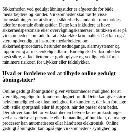
Sikkerheden ved gedulgt åbningstider er afgørende for både
medarbejdere og kunder. Virksomheder skal træffe visse
foranstaltninger for at sikre, at sikkerhedsstandarder opretholdes
udenfor normale åbningstider. Dette kan inkludere at have
sikkerhedspersonale eller overvågningskameraer i butikken eller på
virksomhedens område for at afskrække kriminalitet. Det kan også
være nødvendigt at instruere medarbejdere om
sikkerhedsprocedurer, herunder nødudgange, alarmsystemer og
rapportering af mistænkelig adfærd. Endelig skal virksomheden
også sikre, at faciliteterne er godt oplyste og vedligeholdt for at
minimere risikoen for ulykker eller faldulykker.
Hvad er fordelene ved at tilbyde online gedulgt
åbningstider?
Online gedulgt åbningstider giver virksomheder mulighed for at
være tilgængelige for kunderne døgnet rundt. Dette kan give større
bekvemmelighed og tilgængelighed for kunderne, der kan foretage
køb, stille spørgsmål eller få support, når det passer dem bedst.
Derudover kan det for virksomheden betyde færre omkostninger
ved ansættelse af personale eller bemanding af butikken, da mange
processer kan automatiseres eller håndteres elektronisk. Online
gedulgt åbningstid kan også øge virksomhedens synlighed og