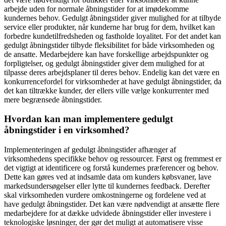
arbejde uden for normale åbningstider for at imødekomme
kundernes behov. Gedulgt åbningstider giver mulighed for at tilbyde
service eller produkter, når kunderne har brug for dem, hvilket kan
forbedre kundetilfredsheden og fastholde loyalitet. For det andet kan
gedulgt åbningstider tilbyde fleksibilitet for både virksomheden og
de ansatte. Medarbejdere kan have forskellige arbejdspunkter og
forpligtelser, og gedulgt åbningstider giver dem mulighed for at
tilpasse deres arbejdsplaner til deres behov. Endelig kan det være en
konkurrencefordel for virksomheder at have gedulgt åbningstider, da
det kan tiltrække kunder, der ellers ville vælge konkurrenter med
mere begrænsede åbningstider.
Hvordan kan man implementere gedulgt
åbningstider i en virksomhed?
Implementeringen af gedulgt åbningstider afhænger af
virksomhedens specifikke behov og ressourcer. Først og fremmest er
det vigtigt at identificere og forstå kundernes præferencer og behov.
Dette kan gøres ved at indsamle data om kunders købsvaner, lave
markedsundersøgelser eller lytte til kundernes feedback. Derefter
skal virksomheden vurdere omkostningerne og fordelene ved at
have gedulgt åbningstider. Det kan være nødvendigt at ansætte flere
medarbejdere for at dække udvidede åbningstider eller investere i
teknologiske løsninger, der gør det muligt at automatisere visse