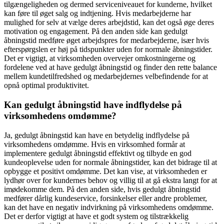
tilgængeligheden og dermed serviceniveauet for kunderne, hvilket
kan føre til øget salg og indtjening. Hvis medarbejderne har
mulighed for selv at vælge deres arbejdstid, kan det også øge deres
motivation og engagement. På den anden side kan gedulgt
åbningstid medføre øget arbejdspres for medarbejderne, især hvis
efterspørgslen er høj på tidspunkter uden for normale åbningstider.
Det er vigtigt, at virksomheden overvejer omkostningerne og
fordelene ved at have gedulgt åbningstid og finder den rette balance
mellem kundetilfredshed og medarbejdernes velbefindende for at
opnå optimal produktivitet.
Kan gedulgt åbningstid have indflydelse på
virksomhedens omdømme?
Ja, gedulgt åbningstid kan have en betydelig indflydelse på
virksomhedens omdømme. Hvis en virksomhed formår at
implementere gedulgt åbningstid effektivt og tilbyde en god
kundeoplevelse uden for normale åbningstider, kan det bidrage til at
opbygge et positivt omdømme. Det kan vise, at virksomheden er
lydhør over for kundernes behov og villig til at gå ekstra langt for at
imødekomme dem. På den anden side, hvis gedulgt åbningstid
medfører dårlig kundeservice, forsinkelser eller andre problemer,
kan det have en negativ indvirkning på virksomhedens omdømme.
Det er derfor vigtigt at have et godt system og tilstrækkelig