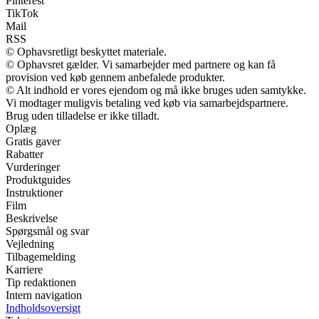
Pinterest
TikTok
Mail
RSS
© Ophavsretligt beskyttet materiale.
© Ophavsret gælder. Vi samarbejder med partnere og kan få
provision ved køb gennem anbefalede produkter.
© Alt indhold er vores ejendom og må ikke bruges uden samtykke.
Vi modtager muligvis betaling ved køb via samarbejdspartnere.
Brug uden tilladelse er ikke tilladt.
Oplæg
Gratis gaver
Rabatter
Vurderinger
Produktguides
Instruktioner
Film
Beskrivelse
Spørgsmål og svar
Vejledning
Tilbagemelding
Karriere
Tip redaktionen
Intern navigation
Indholdsoversigt