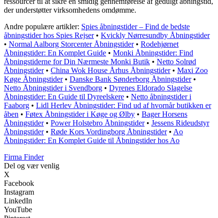
ressourcer til at sikre en smidig gennemførelse af gedulgt åbningstid,
der understøtter virksomhedens omdømme.
Andre populære artikler:
Spies åbningstider – Find de bedste
åbningstider hos Spies Rejser
•
Kvickly Nørresundby Åbningstider
•
Normal Aalborg Storcenter Åbningstider
•
Rodehjørnet
Åbningstider: En Komplet Guide
•
Monki Åbningstider: Find
Åbningstiderne for Din Nærmeste Monki Butik
•
Netto Solrød
Åbningstider
•
China Wok House Århus Åbningstider
•
Maxi Zoo
Køge Åbningstider
•
Danske Bank Sønderborg Åbningstider
•
Netto Åbningstider i Svendborg
•
Dyrenes Eldorado Slagelse
Åbningstider: En Guide til Dyreelskere
•
Netto åbningstider i
Faaborg
•
Lidl Herlev Åbningstider: Find ud af hvornår butikken er
åben
•
Føtex Åbningstider i Køge og Ølby
•
Bager Horsens
Åbningstider
•
Power Holstebro Åbningstider
•
Jessens Rideudstyr
Åbningstider
•
Røde Kors Vordingborg Åbningstider
•
Ao
Åbningstider: En Komplet Guide til Åbningstider hos Ao
Firma Finder
Del og vær venlig
X
Facebook
Instagram
LinkedIn
YouTube