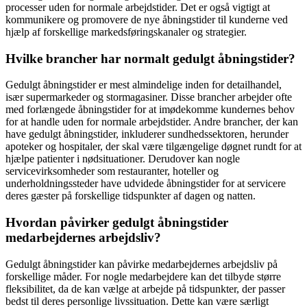
processer uden for normale arbejdstider. Det er også vigtigt at
kommunikere og promovere de nye åbningstider til kunderne ved
hjælp af forskellige markedsføringskanaler og strategier.
Hvilke brancher har normalt gedulgt åbningstider?
Gedulgt åbningstider er mest almindelige inden for detailhandel,
især supermarkeder og stormagasiner. Disse brancher arbejder ofte
med forlængede åbningstider for at imødekomme kundernes behov
for at handle uden for normale arbejdstider. Andre brancher, der kan
have gedulgt åbningstider, inkluderer sundhedssektoren, herunder
apoteker og hospitaler, der skal være tilgængelige døgnet rundt for at
hjælpe patienter i nødsituationer. Derudover kan nogle
servicevirksomheder som restauranter, hoteller og
underholdningssteder have udvidede åbningstider for at servicere
deres gæster på forskellige tidspunkter af dagen og natten.
Hvordan påvirker gedulgt åbningstider
medarbejdernes arbejdsliv?
Gedulgt åbningstider kan påvirke medarbejdernes arbejdsliv på
forskellige måder. For nogle medarbejdere kan det tilbyde større
fleksibilitet, da de kan vælge at arbejde på tidspunkter, der passer
bedst til deres personlige livssituation. Dette kan være særligt