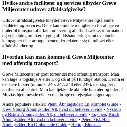
Hvilke andre faciliteter og services tilbyder Greve
Miljøcenter udover affaldsafgivelse?
Udover affaldsafgivelse tilbyder Greve Miljøcenter også andre
faciliteter og services. Dette kan omfatte muligheden for at leje en
trailer til transport af affald, udlevering af affaldssække, information
og vejledning om bæredygtig affaldshåndtering samt eventuelle
kampagner eller arrangementer, der relaterer sig til miljøet eller
affaldshåndtering.
Hvordan kan man komme til Greve Miljøcenter
med offentlig transport?
Greve Miljøcenter er godt forbundet med offentlig transport. Man
kan tage S-togslinje A eller E og stå af på Hundige Station. Derfra er
der flere busser (nummer 246, 247, 248 eller 249), der stopper i
nærheden af centret. Man kan tjekke de aktuelle busruter og tider på
Movias hjemmeside eller ved at bruge en rejseplanlægger-app.
Andre populære artikler:
Plenti Åbningstider: En Komplet Guide
•
Kiwi Viborg Åbningstider: Alt, hvad du behøver at vide
•
Nystrup
og Øskov Åbningstider: Alt, du behøver at vide
•
Egebjerg Kiosk
Åbningstider: Alt hvad du behøver at vide
•
Peters Fisk Hals
Åbningstider: En Omfattende Guide
•
Hertug Blomster