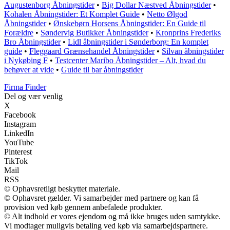
Augustenborg Åbningstider
•
Big Dollar Næstved Åbningstider
•
Kohalen Åbningstider: Et Komplet Guide
•
Netto Ølgod
Åbningstider
•
Ønskebørn Horsens Åbningstider: En Guide til
Forældre
•
Søndervig Butikker Åbningstider
•
Kronprins Frederiks
Bro Åbningstider
•
Lidl åbningstider i Sønderborg: En komplet
guide
•
Fleggaard Grænsehandel Åbningstider
•
Silvan åbningstider
i Nykøbing F
•
Testcenter Maribo Åbningstider – Alt, hvad du
behøver at vide
•
Guide til bar åbningstider
Firma Finder
Del og vær venlig
X
Facebook
Instagram
LinkedIn
YouTube
Pinterest
TikTok
Mail
RSS
© Ophavsretligt beskyttet materiale.
© Ophavsret gælder. Vi samarbejder med partnere og kan få
provision ved køb gennem anbefalede produkter.
© Alt indhold er vores ejendom og må ikke bruges uden samtykke.
Vi modtager muligvis betaling ved køb via samarbejdspartnere.