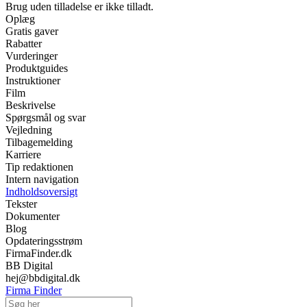
Brug uden tilladelse er ikke tilladt.
Oplæg
Gratis gaver
Rabatter
Vurderinger
Produktguides
Instruktioner
Film
Beskrivelse
Spørgsmål og svar
Vejledning
Tilbagemelding
Karriere
Tip redaktionen
Intern navigation
Indholdsoversigt
Tekster
Dokumenter
Blog
Opdateringsstrøm
FirmaFinder.dk
BB Digital
hej@bbdigital.dk
Firma Finder