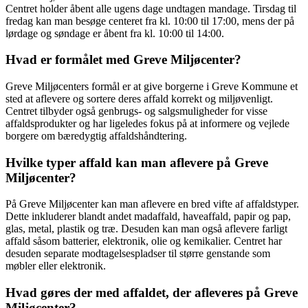
Centret holder åbent alle ugens dage undtagen mandage. Tirsdag til
fredag kan man besøge centeret fra kl. 10:00 til 17:00, mens der på
lørdage og søndage er åbent fra kl. 10:00 til 14:00.
Hvad er formålet med Greve Miljøcenter?
Greve Miljøcenters formål er at give borgerne i Greve Kommune et
sted at aflevere og sortere deres affald korrekt og miljøvenligt.
Centret tilbyder også genbrugs- og salgsmuligheder for visse
affaldsprodukter og har ligeledes fokus på at informere og vejlede
borgere om bæredygtig affaldshåndtering.
Hvilke typer affald kan man aflevere på Greve
Miljøcenter?
På Greve Miljøcenter kan man aflevere en bred vifte af affaldstyper.
Dette inkluderer blandt andet madaffald, haveaffald, papir og pap,
glas, metal, plastik og træ. Desuden kan man også aflevere farligt
affald såsom batterier, elektronik, olie og kemikalier. Centret har
desuden separate modtagelsespladser til større genstande som
møbler eller elektronik.
Hvad gøres der med affaldet, der afleveres på Greve
Miljøcenter?