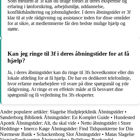
Som medlem af 3f kan du drage fordel af deres ekspertise og
erfaring i lønforsikring, arbejdsmiljø, uddannelse,
konflikthåndtering og jobmuligheder. I deres åbningstider er 3f
klar til at yde rådgivning og assistance inden for disse områder
for at sikre, at medlemmerne får den bedste mulige hjælp og
støtte.
Kan jeg ringe til 3f i deres åbningstider for at få
hjælp?
Ja, i deres åbningstider kan du ringe til 3fs hovedkontor eller din
lokale afdeling for at få hjælp. De har en dedikeret telefonlinje,
hvor erfarne medarbejdere vil svare på dine spørgsmål og yde
rådgivning. At ringe er en effektiv måde at få besvaret dine
spørgsmål og få vejledning fra 3fs eksperter.
Andre populære artikler:
Slagelse Hudplejeklinik Åbningstider
•
Sønderborg Bibliotek Åbningstider: En Komplet Guide
•
Hundested
Apotek Åbningstider: Alt, du skal vide
•
Netto åbningstider i Store
Heddinge
•
Imerco Køge Åbningstider: Find Tidspunkterne for Din
Nærmeste Butik
•
Schackenborg Slot Åbningstider
•
Matas Slagelse
Vestsjællandscentret Åbningstider
•
Politikens Boghandel