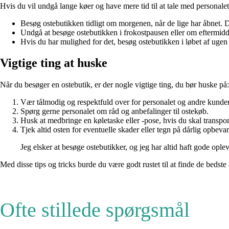
Hvis du vil undgå lange køer og have mere tid til at tale med personalet,
Besøg ostebutikken tidligt om morgenen, når de lige har åbnet. De
Undgå at besøge ostebutikken i frokostpausen eller om eftermidd
Hvis du har mulighed for det, besøg ostebutikken i løbet af ugen
Vigtige ting at huske
Når du besøger en ostebutik, er der nogle vigtige ting, du bør huske på:
Vær tålmodig og respektfuld over for personalet og andre kunder
Spørg gerne personalet om råd og anbefalinger til ostekøb.
Husk at medbringe en køletaske eller -pose, hvis du skal transpor
Tjek altid osten for eventuelle skader eller tegn på dårlig opbeva
Jeg elsker at besøge ostebutikker, og jeg har altid haft gode oplev
Med disse tips og tricks burde du være godt rustet til at finde de bedste
Ofte stillede spørgsmål