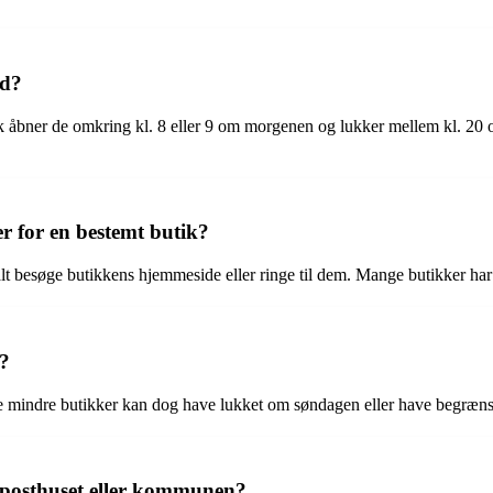
ed?
sk åbner de omkring kl. 8 eller 9 om morgenen og lukker mellem kl. 20
r for en bestemt butik?
lt besøge butikkens hjemmeside eller ringe til dem. Mange butikker har 
k?
le mindre butikker kan dog have lukket om søndagen eller have begræns
m posthuset eller kommunen?