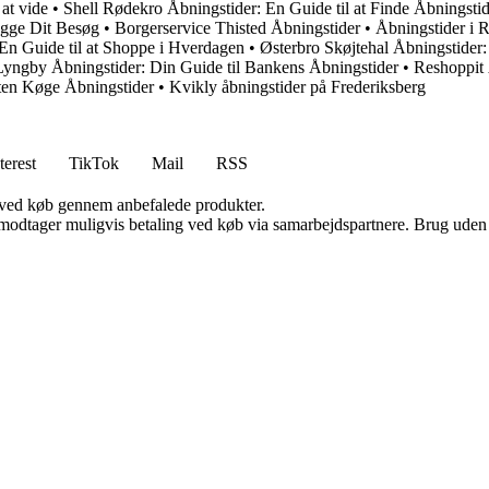
at vide
•
Shell Rødekro Åbningstider: En Guide til at Finde Åbningsti
ægge Dit Besøg
•
Borgerservice Thisted Åbningstider
•
Åbningstider i 
En Guide til at Shoppe i Hverdagen
•
Østerbro Skøjtehal Åbningstide
yngby Åbningstider: Din Guide til Bankens Åbningstider
•
Reshoppit 
ten Køge Åbningstider
•
Kvikly åbningstider på Frederiksberg
terest
TikTok
Mail
RSS
 ved køb gennem anbefalede produkter.
tager muligvis betaling ved køb via samarbejdspartnere. Brug uden till