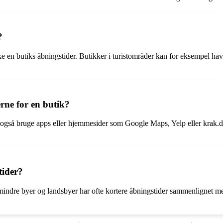
?
ke en butiks åbningstider. Butikker i turistområder kan for eksempel ha
rne for en butik?
gså bruge apps eller hjemmesider som Google Maps, Yelp eller krak.dk ti
tider?
 mindre byer og landsbyer har ofte kortere åbningstider sammenlignet m