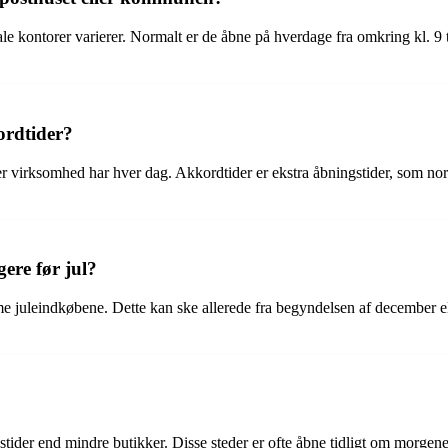
e kontorer varierer. Normalt er de åbne på hverdage fra omkring kl. 9 t
ordtider?
ller virksomhed har hver dag. Akkordtider er ekstra åbningstider, som no
ere før jul?
 juleindkøbene. Dette kan ske allerede fra begyndelsen af december el
stider end mindre butikker. Disse steder er ofte åbne tidligt om morg