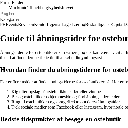
Firma Finder
Min konto
Tilmeld dig
Nyhedsbrevet
Kategorier
PR
Events
Revision
Kontor
Lejemål
Lager
Læring
Beskæftigelse
Kapital
Da
Guide til åbningstider for osteb
Åbningstiderne for ostebutikker kan variere, og det kan være svært at f
tips til at finde den perfekte tid til at købe din yndlingsost.
Hvordan finder du åbningstiderne for oste
Der er flere måder at finde åbningstiderne for ostebutikker på. Her er 
Kig efter opslag på ostebutikkens dør eller vindue.
Besøg ostebutikkens hjemmeside og find åbningstiderne der.
Ring til ostebutikken og spørg direkte om deres åbningstider.
Tjek sociale medier som Facebook eller Instagram, hvor nogle os
Bedste tidspunkter at besøge en ostebutik