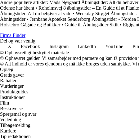
Andre populære artikler:
Mads Nørgaard Åbningstider: Alt du behøver 
Odense har åbent
•
Roholmsvej 8 åbningstider – En Guide til at Planl
Åbningstider: Alt du behøver at vide
•
Weekday Strøget Åbningstider: 
Åbningstider
•
Jernbane Apoteket Sønderborg Åbningstider
•
Nordea L
Holstebro Gågade og Butikker
•
Guide til Åbningstider Skilt
•
Elgigan
Firma Finder
Del og vær venlig
X
Facebook
Instagram
LinkedIn
YouTube
Pin
© Ophavsretligt beskyttet materiale.
© Ophavsret gælder. Vi samarbejder med partnere og kan få provision
© Alt indhold er vores ejendom og må ikke bruges uden samtykke. Vi mod
Oplæg
Gratis gaver
Rabatter
Vurderinger
Produktguides
Instruktioner
Film
Beskrivelse
Spørgsmål og svar
Vejledning
Tilbagemelding
Karriere
Tip redaktionen