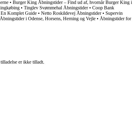
derne
•
Burger King Åbningstider – Find ud af, hvornår Burger King i
Ringkøbing
•
Tinglev Svømmehal Åbningstider
•
Coop Bank
r: En Komplet Guide
•
Netto Roskildevej Åbningstider
•
Supervin
Åbningstider i Odense, Horsens, Herning og Vejle
•
Åbningstider for
adelse er ikke tilladt.