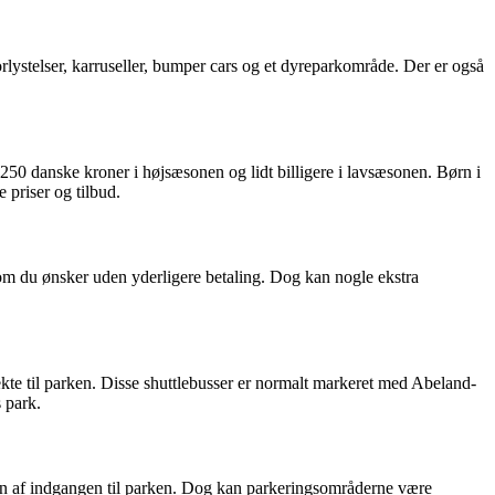
forlystelser, karruseller, bumper cars og et dyreparkområde. Der er også
-250 danske kroner i højsæsonen og lidt billigere i lavsæsonen. Børn i
e priser og tilbud.
som du ønsker uden yderligere betaling. Dog kan nogle ekstra
rekte til parken. Disse shuttlebusser er normalt markeret med Abeland-
s park.
den af indgangen til parken. Dog kan parkeringsområderne være