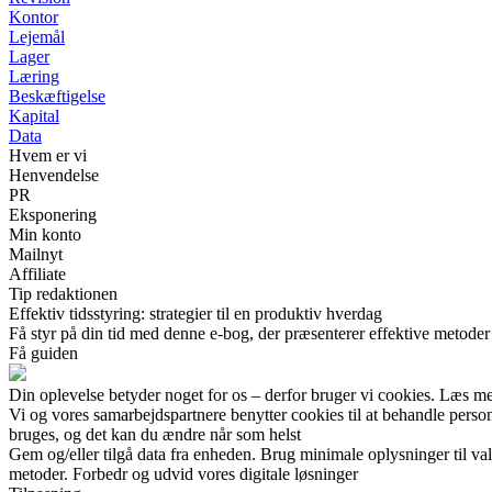
Kontor
Lejemål
Lager
Læring
Beskæftigelse
Kapital
Data
Hvem er vi
Henvendelse
PR
Eksponering
Min konto
Mailnyt
Affiliate
Tip redaktionen
Effektiv tidsstyring: strategier til en produktiv hverdag
Få styr på din tid med denne e-bog, der præsenterer effektive metoder t
Få guiden
Din oplevelse betyder noget for os – derfor bruger vi cookies. Læs me
Vi og vores samarbejdspartnere benytter cookies til at behandle pers
bruges, og det kan du ændre når som helst
Gem og/eller tilgå data fra enheden. Brug minimale oplysninger til val
metoder. Forbedr og udvid vores digitale løsninger