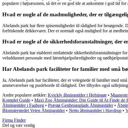
populære i højsæsonen, så det er en god ide at ankomme i god tid for a
Hvad er nogle af de madmuligheder, der er tilgængeli
Abelands park har flere spisemuligheder til rådighed for besøgende. Der
forfriskende drikkevarer. Der er normalt også mulighed for at medbri
Hvad er nogle af de sikkerhedsforanstaltninger, der e
Abelands park har etableret omfattende sikkerhedsforanstaltninger for
veluddannet personale med førstehjælpsfærdigheder og nødhjælpsstatio
Har Abelands park faciliteter for familier med små b
Ja, Abelands park har faciliteter, der er velegnede til familier med sm
ammeværelser og pusleborde til rådighed. Der tilbydes også udlejning 
Andre populære artikler:
Kvickly åbningstider i Helsingør
•
Maanesten
Komplet Guide
•
Maxi Zoo Åbningstider: Din Guide til At Finde de 
Åbningstider i Faaborg
•
Præstø Genbrugsplads Åbningstider
•
Åbnin
Blomsterstedet Vejen Åbningstider
•
Netto åbningstider i Havdrup
•
V
Firma Finder
Del og vær venlig