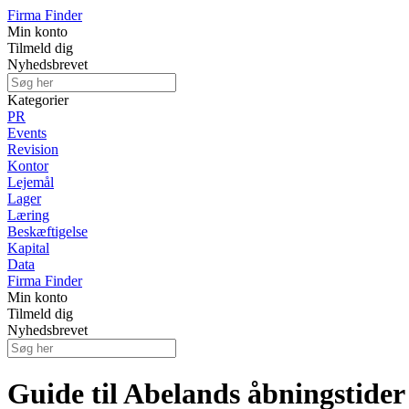
Firma Finder
Min konto
Tilmeld dig
Nyhedsbrevet
Kategorier
PR
Events
Revision
Kontor
Lejemål
Lager
Læring
Beskæftigelse
Kapital
Data
Firma Finder
Min konto
Tilmeld dig
Nyhedsbrevet
Guide til Abelands åbningstider