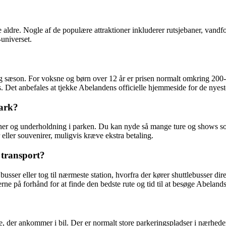
lle aldre. Nogle af de populære attraktioner inkluderer rutsjebaner, vand
universet.
r og sæson. For voksne og børn over 12 år er prisen normalt omkring 200
ris. Det anbefales at tjekke Abelandens officielle hjemmeside for de nyest
park?
aktioner og underholdning i parken. Du kan nyde så mange ture og shows 
eller souvenirer, muligvis kræve ekstra betaling.
 transport?
usser eller tog til nærmeste station, hvorfra der kører shuttlebusser di
erne på forhånd for at finde den bedste rute og tid til at besøge Abeland
e, der ankommer i bil. Der er normalt store parkeringspladser i nærhe