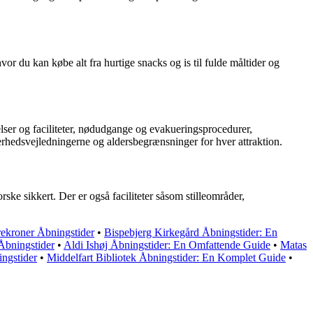
or du kan købe alt fra hurtige snacks og is til fulde måltider og
elser og faciliteter, nødudgange og evakueringsprocedurer,
rhedsvejledningerne og aldersbegrænsninger for hver attraktion.
rske sikkert. Der er også faciliteter såsom stilleområder,
ekroner Åbningstider
•
Bispebjerg Kirkegård Åbningstider: En
Åbningstider
•
Aldi Ishøj Åbningstider: En Omfattende Guide
•
Matas
ngstider
•
Middelfart Bibliotek Åbningstider: En Komplet Guide
•