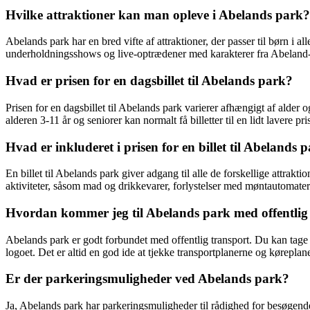
Hvilke attraktioner kan man opleve i Abelands park?
Abelands park har en bred vifte af attraktioner, der passer til børn i a
underholdningsshows og live-optrædener med karakterer fra Abeland-
Hvad er prisen for en dagsbillet til Abelands park?
Prisen for en dagsbillet til Abelands park varierer afhængigt af alde
alderen 3-11 år og seniorer kan normalt få billetter til en lidt lavere p
Hvad er inkluderet i prisen for en billet til Abelands 
En billet til Abelands park giver adgang til alle de forskellige attr
aktiviteter, såsom mad og drikkevarer, forlystelser med møntautomater 
Hvordan kommer jeg til Abelands park med offentlig
Abelands park er godt forbundet med offentlig transport. Du kan tage b
logoet. Det er altid en god ide at tjekke transportplanerne og køreplan
Er der parkeringsmuligheder ved Abelands park?
Ja, Abelands park har parkeringsmuligheder til rådighed for besøgend