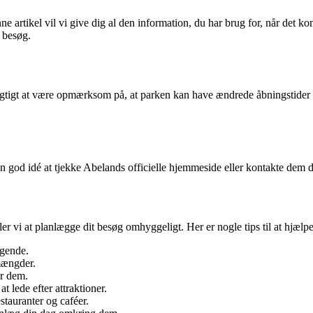
e artikel vil vi give dig al den information, du har brug for, når det ko
 besøg.
gtigt at være opmærksom på, at parken kan have ændrede åbningstider på
n god idé at tjekke Abelands officielle hjemmeside eller kontakte dem d
er vi at planlægge dit besøg omhyggeligt. Her er nogle tips til at hjælp
øgende.
mængder.
er dem.
t lede efter attraktioner.
stauranter og caféer.