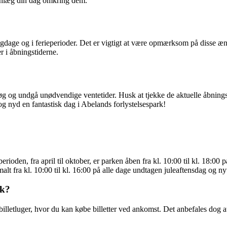
anlæg din dag omkring dem.
dage og i ferieperioder. Det er vigtigt at være opmærksom på disse ænd
r i åbningstiderne.
g og undgå unødvendige ventetider. Husk at tjekke de aktuelle åbningst
g nyd en fantastisk dag i Abelands forlystelsespark!
oden, fra april til oktober, er parken åben fra kl. 10:00 til kl. 18:00 p
alt fra kl. 10:00 til kl. 16:00 på alle dage undtagen juleaftensdag og nyt
rk?
billetluger, hvor du kan købe billetter ved ankomst. Det anbefales dog at