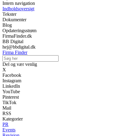
Intern navigation
Indholdsoversigt
Tekster
Dokumenter
Blog
Opdateringsstrøm
FirmaFinder.dk
BB Digital
hej@bbdigital.dk
Firma Finder
Del og vær venlig
X
Facebook
Instagram
LinkedIn
YouTube
Pinterest
TikTok
Mail
RSS
Kategorier
PR
Events
Revision