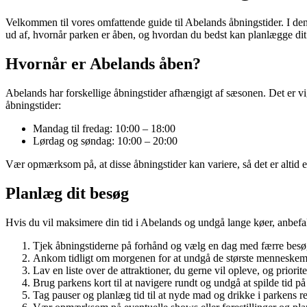
Velkommen til vores omfattende guide til Abelands åbningstider. I denn
ud af, hvornår parken er åben, og hvordan du bedst kan planlægge dit
Hvornår er Abelands åben?
Abelands har forskellige åbningstider afhængigt af sæsonen. Det er vi
åbningstider:
Mandag til fredag: 10:00 – 18:00
Lørdag og søndag: 10:00 – 20:00
Vær opmærksom på, at disse åbningstider kan variere, så det er altid e
Planlæg dit besøg
Hvis du vil maksimere din tid i Abelands og undgå lange køer, anbefal
Tjek åbningstiderne på forhånd og vælg en dag med færre bes
Ankom tidligt om morgenen for at undgå de største menneske
Lav en liste over de attraktioner, du gerne vil opleve, og priorit
Brug parkens kort til at navigere rundt og undgå at spilde tid på a
Tag pauser og planlæg tid til at nyde mad og drikke i parkens re