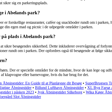
t sikre sig en parkeringsplads.
ge i Abelands park?
 er forskellige restauranter, caféer og snackboder rundt om i parken, hv
nge din egen mad og picnic i de udpegede områder i parken.
r på plads i Abelands park?
 at sikre besøgendes sikkerhed. Dette inkluderer overvågning af forlyst
ner rundt om i parken. Der opfordres også til besøgende at følge sikke
ørn?
å børn. Der er specielle områder for de mindste, hvor de kan lege og udfo
af klapvogne eller barnevogne, hvis du har brug for det.
 Åbningstider: En Guide til at Planlægge dit Besøg
•
SuperBrugsen Tr
Rigtige Åbningstider
•
Billund Lufthavn Åbningstider
•
XL Byg Farsø 
gstider i påsken 2023
•
Jysk Åbningstider Silkeborg
•
Wika Køge Åbni
oergård Slot Åbningstider