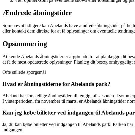
Vær opmærksom på eventuelle shows eller forestillinger og pl
Ændrede åbningstider
Som nævnt tidligere kan Abelands have ændrede åbningstider på hellig
eller kontakt dem direkte for at få oplysninger om eventuelle ændringe
Opsummering
At kende Abelands åbningstider er afgørende for at planlægge dit besø
at få de mest opdaterede oplysninger. Planlæg dit besøg omhyggeligt o
Ofte stillede spørgsmål
Hvad er åbningstiderne for Abelands park?
Abeland har forskellige åbningstider afhængigt af sæsonen. I sommerperi
I vinterperioden, fra november til marts, er Abelands åbningstider norm
Kan jeg købe billetter ved indgangen til Abelands pa
Ja, du kan købe billetter ved indgangen til Abelands park. Parken har 
indgangen.