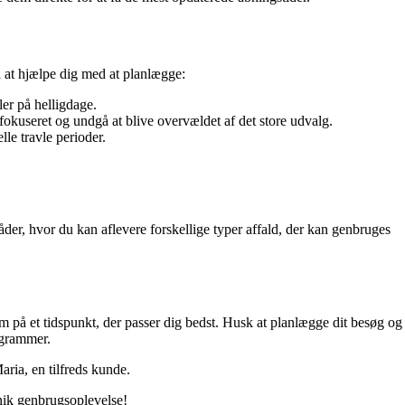
l at hjælpe dig med at planlægge:
ler på helligdage.
e fokuseret og undgå at blive overvældet af det store udvalg.
lle travle perioder.
er, hvor du kan aflevere forskellige typer affald, der kan genbruges
em på et tidspunkt, der passer dig bedst. Husk at planlægge dit besøg og
ogrammer.
aria, en tilfreds kunde.
unik genbrugsoplevelse!