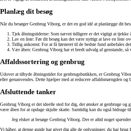
Planlæg dit besøg
Når du besøger Genbrug Viborg, er det en god idé at planlægge dit besøg 
Tjek åbningstiderne: Som nævnt tidligere er det vigtigt at tjekke 
Lav en liste: Før dit besøg kan det være nyttigt at lave en liste 
Tidlig ankomst: For at få førsteret til de bedste fund anbefales d
Vær åben: Genbrug Viborg har et bredt udvalg af genstande, så v
Affaldssortering og genbrug
Udover at tilbyde åbningstider for genbrugsbutikken, er Genbrug Viborg
eller genanvendes. Dette hjælper med at reducere affaldsmængden og be
Afsluttende tanker
Genbrug Viborg er det ideelle sted for dig, der ønsker at genbruge og g
være åben for at opdage skjulte skatte. Samtidig kan du også bidrage ti
Jeg elsker at besøge Genbrug Viborg. Der er altid noget spændende
Vi håber, at denne guide har givet dig alle de oplysninger, du har br