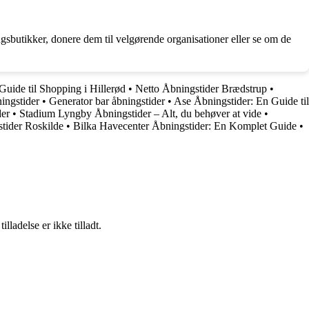
gsbutikker, donere dem til velgørende organisationer eller se om de
uide til Shopping i Hillerød
•
Netto Åbningstider Brædstrup
•
ingstider
•
Generator bar åbningstider
•
Ase Åbningstider: En Guide til
der
•
Stadium Lyngby Åbningstider – Alt, du behøver at vide
•
stider Roskilde
•
Bilka Havecenter Åbningstider: En Komplet Guide
•
adelse er ikke tilladt.