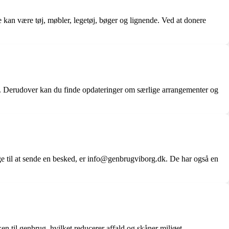
kan være tøj, møbler, legetøj, bøger og lignende. Ved at donere
r. Derudover kan du finde opdateringer om særlige arrangementer og
e til at sende en besked, er info@genbrugviborg.dk. De har også en
en til genbrug, hvilket reducerer affald og skåner miljøet.