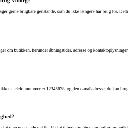
nbrug Viborg?
ger gerne brugbare genstande, som du ikke længere har brug for. Dette 
ger om butikken, herunder åbningstider, adresse og kontaktoplysninge
utikkens telefonnummer er 12345678, og den e-mailadresse, du kan brug
ighed?
 at give genstande nyt liv. Ved at tilbyde brugte varer opfordrer butikk