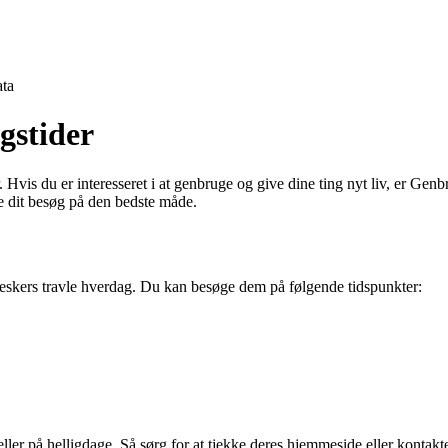
ta
gstider
is du er interesseret i at genbruge og give dine ting nyt liv, er Genbrug
e dit besøg på den bedste måde.
nneskers travle hverdag. Du kan besøge dem på følgende tidspunkter:
eller på helligdage. Så sørg for at tjekke deres hjemmeside eller kontakt