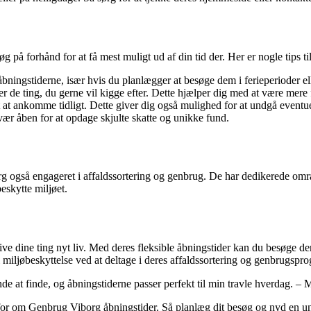
på forhånd for at få mest muligt ud af din tid der. Her er nogle tips ti
åbningstiderne, især hvis du planlægger at besøge dem i ferieperioder el
over de ting, du gerne vil kigge efter. Dette hjælper dig med at være mer
et at ankomme tidligt. Dette giver dig også mulighed for at undgå eventue
ær åben for at opdage skjulte skatte og unikke fund.
 også engageret i affaldssortering og genbrug. De har dedikerede områd
skytte miljøet.
ive dine ting nyt liv. Med deres fleksible åbningstider kan du besøge d
l miljøbeskyttelse ved at deltage i deres affaldssortering og genbrugspr
 at finde, og åbningstiderne passer perfekt til min travle hverdag. – M
ug for om Genbrug Viborg åbningstider. Så planlæg dit besøg og nyd en 