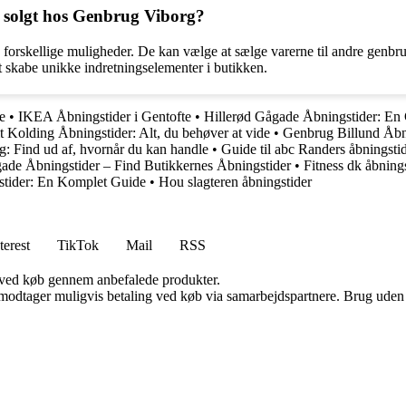
r solgt hos Genbrug Viborg?
 forskellige muligheder. De kan vælge at sælge varerne til andre genbru
 at skabe unikke indretningselementer i butikken.
e
•
IKEA Åbningstider i Gentofte
•
Hillerød Gågade Åbningstider: En G
t Kolding Åbningstider: Alt, du behøver at vide
•
Genbrug Billund Åbn
ng: Find ud af, hvornår du kan handle
•
Guide til abc Randers åbningsti
de Åbningstider – Find Butikkernes Åbningstider
•
Fitness dk åbning
stider: En Komplet Guide
•
Hou slagteren åbningstider
terest
TikTok
Mail
RSS
 ved køb gennem anbefalede produkter.
tager muligvis betaling ved køb via samarbejdspartnere. Brug uden till