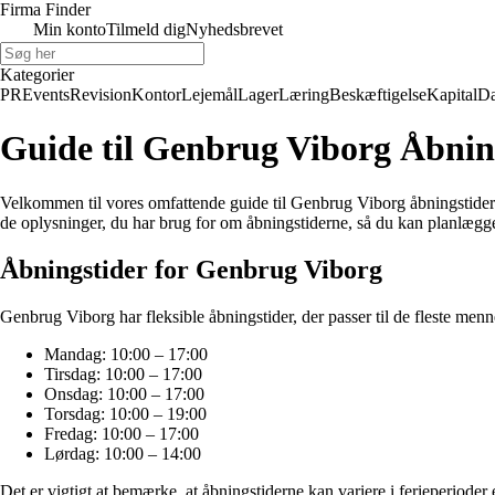
Firma Finder
Min konto
Tilmeld dig
Nyhedsbrevet
Kategorier
PR
Events
Revision
Kontor
Lejemål
Lager
Læring
Beskæftigelse
Kapital
Da
Guide til Genbrug Viborg Åbnin
Velkommen til vores omfattende guide til Genbrug Viborg åbningstider. Hv
de oplysninger, du har brug for om åbningstiderne, så du kan planlægg
Åbningstider for Genbrug Viborg
Genbrug Viborg har fleksible åbningstider, der passer til de fleste me
Mandag: 10:00 – 17:00
Tirsdag: 10:00 – 17:00
Onsdag: 10:00 – 17:00
Torsdag: 10:00 – 19:00
Fredag: 10:00 – 17:00
Lørdag: 10:00 – 14:00
Det er vigtigt at bemærke, at åbningstiderne kan variere i ferieperioder 