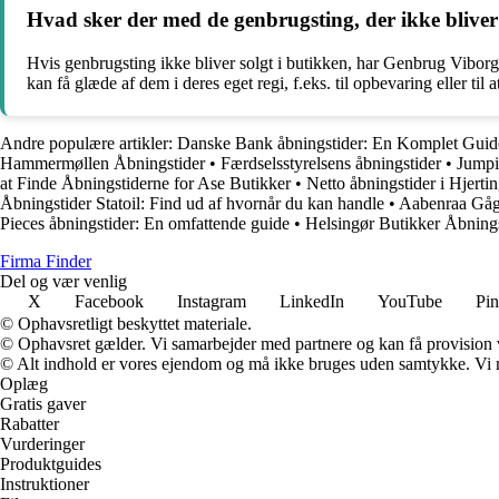
Hvad sker der med de genbrugsting, der ikke blive
Hvis genbrugsting ikke bliver solgt i butikken, har Genbrug Viborg
kan få glæde af dem i deres eget regi, f.eks. til opbevaring eller til
Andre populære artikler:
Danske Bank åbningstider: En Komplet Guid
Hammermøllen Åbningstider
•
Færdselsstyrelsens åbningstider
•
Jumpi
at Finde Åbningstiderne for Ase Butikker
•
Netto åbningstider i Hjerti
Åbningstider Statoil: Find ud af hvornår du kan handle
•
Aabenraa Gåga
Pieces åbningstider: En omfattende guide
•
Helsingør Butikker Åbning
Firma Finder
Del og vær venlig
X
Facebook
Instagram
LinkedIn
YouTube
Pin
© Ophavsretligt beskyttet materiale.
© Ophavsret gælder. Vi samarbejder med partnere og kan få provision
© Alt indhold er vores ejendom og må ikke bruges uden samtykke. Vi mod
Oplæg
Gratis gaver
Rabatter
Vurderinger
Produktguides
Instruktioner