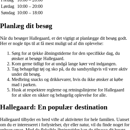
Lørdag
10:00 – 20:00
Søndag
10:00 – 18:00
Planlæg dit besøg
Når du besøger Hallegaard, er det vigtigt at planlægge dit besøg godt.
Her er nogle tips til at få mest muligt ud af din oplevelse:
Sørg for at tjekke åbningstiderne for den specifikke dag, du
ønsker at besøge Hallegaard.
Kom gerne tidligt for at undgå lange køer ved indgangen.
Tag behageligt tøj og sko på, da du sandsynligvis vil være aktiv
under dit besøg.
Medbring snacks og drikkevarer, hvis du ikke ønsker at købe
mad i parken.
Husk at respektere reglerne og retningslinjerne for Hallegaard
for at sikre en sikker og behagelig oplevelse for alle.
Hallegaard: En populær destination
Hallegaard tilbyder en bred vifte af aktiviteter for hele familien. Uanset
om du er interesseret i forlystelser, dyr eller natur, vil du finde noget for
enhver smag. Med de fleksible åbningstider kan du tilpasse dit besøg