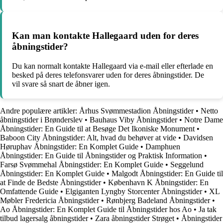
Kan man kontakte Hallegaard uden for deres
åbningstider?
Du kan normalt kontakte Hallegaard via e-mail eller efterlade en
besked på deres telefonsvarer uden for deres åbningstider. De
vil svare så snart de åbner igen.
Andre populære artikler:
Århus Svømmestadion Åbningstider
•
Netto
åbningstider i Brønderslev
•
Bauhaus Viby Åbningstider
•
Notre Dame
Åbningstider: En Guide til at Besøge Det Ikoniske Monument
•
Baboon City Åbningstider: Alt, hvad du behøver at vide
•
Davidsen
Høruphav Åbningstider: En Komplet Guide
•
Damphuen
Åbningstider: En Guide til Åbningstider og Praktisk Information
•
Farsø Svømmehal Åbningstider: En Komplet Guide
•
Seggelund
Åbningstider: En Komplet Guide
•
Malgodt Åbningstider: En Guide til
at Finde de Bedste Åbningstider
•
København K Åbningstider: En
Omfattende Guide
•
Elgiganten Lyngby Storcenter Åbningstider
•
XL
Møbler Fredericia Åbningstider
•
Rønbjerg Badeland Åbningstider
•
Ao Åbningstider: En Komplet Guide til Åbningstider hos Ao
•
Ja tak
tilbud lagersalg åbningstider
•
Zara åbningstider Strøget
•
Åbningstider