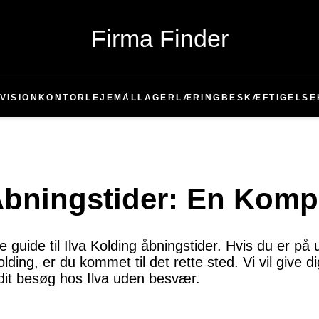
Firma Finder
VISION
KONTOR
LEJEMÅL
LAGER
LÆRING
BESKÆFTIGELSE
Åbningstider: En Komp
guide til Ilva Kolding åbningstider. Hvis du er på 
ding, er du kommet til det rette sted. Vi vil give di
dit besøg hos Ilva uden besvær.