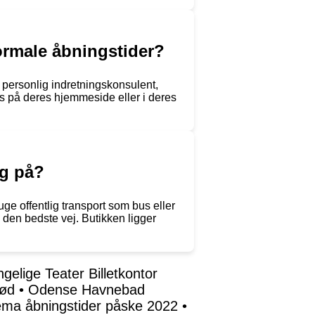
normale åbningstider?
 personlig indretningskonsulent,
ps på deres hjemmeside eller i deres
ng på?
e offentlig transport som bus eller
e den bedste vej. Butikken ligger
gelige Teater Billetkontor
rød
•
Odense Havnebad
ma åbningstider påske 2022
•