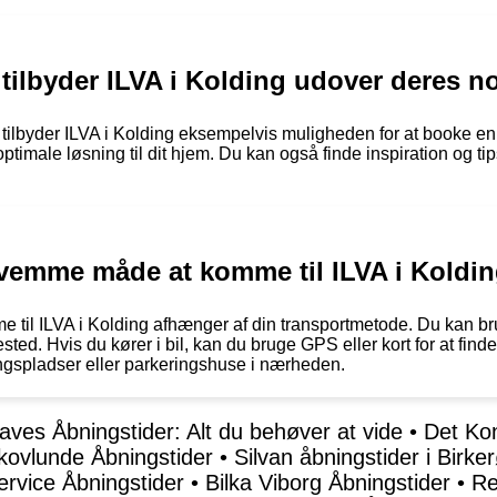
s tilbyder ILVA i Kolding udover deres 
tilbyder ILVA i Kolding eksempelvis muligheden for at booke en
imale løsning til dit hjem. Du kan også finde inspiration og ti
vemme måde at komme til ILVA i Koldi
l ILVA i Kolding afhænger af din transportmetode. Du kan brug
ted. Hvis du kører i bil, kan du bruge GPS eller kort for at find
ngspladser eller parkeringshuse i nærheden.
ves Åbningstider: Alt du behøver at vide
•
Det Kon
ovlunde Åbningstider
•
Silvan åbningstider i Birke
rvice Åbningstider
•
Bilka Viborg Åbningstider
•
Re