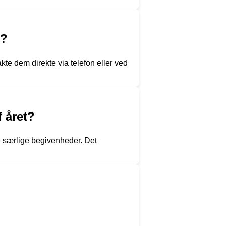
g?
kte dem direkte via telefon eller ved
f året?
e særlige begivenheder. Det