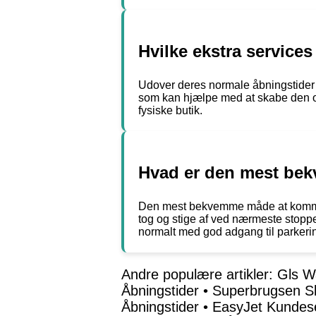
Hvilke ekstra service
Udover deres normale åbningstider 
som kan hjælpe med at skabe den opt
fysiske butik.
Hvad er den mest bek
Den mest bekvemme måde at komme ti
tog og stige af ved nærmeste stoppes
normalt med god adgang til parkeri
Andre populære artikler:
Gls Wa
Åbningstider
•
Superbrugsen Sk
Åbningstider
•
EasyJet Kundese