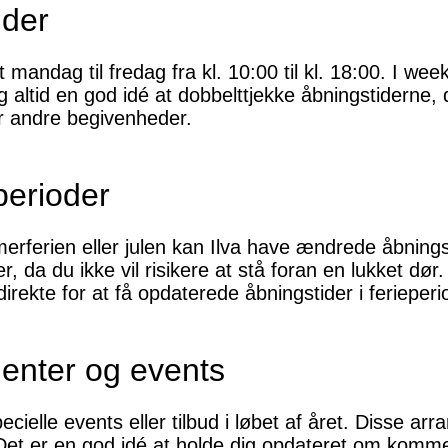
ider
t mandag til fredag fra kl. 10:00 til kl. 18:00. I w
dog altid en god idé at dobbelttjekke åbningstiderne
er andre begivenheder.
perioder
erferien eller julen kan Ilva have ændrede åbningst
da du ikke vil risikere at stå foran en lukket dør.
rekte for at få opdaterede åbningstider i ferieperi
enter og events
pecielle events eller tilbud i løbet af året. Disse 
 Det er en god idé at holde dig opdateret om komme