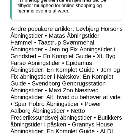
i Hinnerup gennem deres hjemmeside. De
tilbyder mulighed for online shopping og
hjemmelevering af varer.
Andre populære artikler:
Løvbjerg Horsens
Åbningstider
•
Matas Åbningstider
Hammel
•
Taastrup Svømmehal
Åbningstider
•
Jem og Fix Åbningstider i
Grindsted – En Komplet Guide
•
XL Byg
Farsø Åbningstider
•
Epidamus
Åbningstider: En Komplet Guide
•
Jem og
Fix åbningstider i Nakskov: En Komplet
Guide
•
Svendborg Genbrugsstation
Åbningstider
•
Maxi Zoo Næstved
Åbningstider: Alt, hvad du behøver at vide
•
Spar Hobro Åbningstider
•
Power
Aalborg Åbningstider
•
Netto
Frederikssundsvej åbningstider
•
Butikkers
åbningstider i påsken
•
Grannys House
Åbningstider: En Komplet Guide
•
ALDI