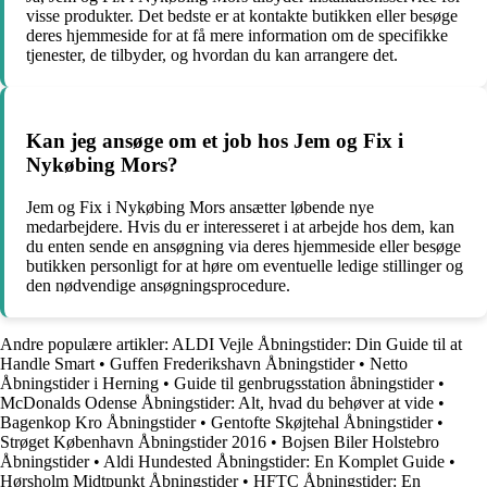
visse produkter. Det bedste er at kontakte butikken eller besøge
deres hjemmeside for at få mere information om de specifikke
tjenester, de tilbyder, og hvordan du kan arrangere det.
Kan jeg ansøge om et job hos Jem og Fix i
Nykøbing Mors?
Jem og Fix i Nykøbing Mors ansætter løbende nye
medarbejdere. Hvis du er interesseret i at arbejde hos dem, kan
du enten sende en ansøgning via deres hjemmeside eller besøge
butikken personligt for at høre om eventuelle ledige stillinger og
den nødvendige ansøgningsprocedure.
Andre populære artikler:
ALDI Vejle Åbningstider: Din Guide til at
Handle Smart
•
Guffen Frederikshavn Åbningstider
•
Netto
Åbningstider i Herning
•
Guide til genbrugsstation åbningstider
•
McDonalds Odense Åbningstider: Alt, hvad du behøver at vide
•
Bagenkop Kro Åbningstider
•
Gentofte Skøjtehal Åbningstider
•
Strøget København Åbningstider 2016
•
Bojsen Biler Holstebro
Åbningstider
•
Aldi Hundested Åbningstider: En Komplet Guide
•
Hørsholm Midtpunkt Åbningstider
•
HFTC Åbningstider: En