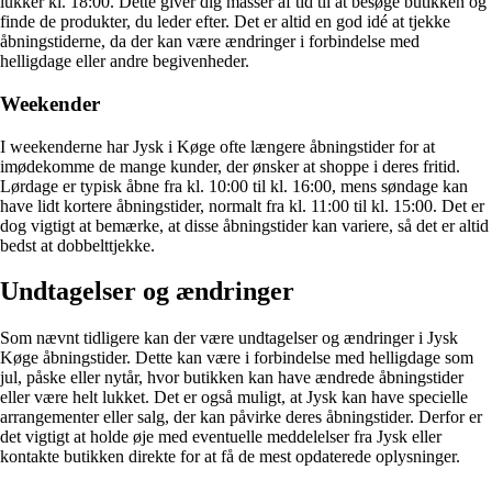
lukker kl. 18:00. Dette giver dig masser af tid til at besøge butikken og
finde de produkter, du leder efter. Det er altid en god idé at tjekke
åbningstiderne, da der kan være ændringer i forbindelse med
helligdage eller andre begivenheder.
Weekender
I weekenderne har Jysk i Køge ofte længere åbningstider for at
imødekomme de mange kunder, der ønsker at shoppe i deres fritid.
Lørdage er typisk åbne fra kl. 10:00 til kl. 16:00, mens søndage kan
have lidt kortere åbningstider, normalt fra kl. 11:00 til kl. 15:00. Det er
dog vigtigt at bemærke, at disse åbningstider kan variere, så det er altid
bedst at dobbelttjekke.
Undtagelser og ændringer
Som nævnt tidligere kan der være undtagelser og ændringer i Jysk
Køge åbningstider. Dette kan være i forbindelse med helligdage som
jul, påske eller nytår, hvor butikken kan have ændrede åbningstider
eller være helt lukket. Det er også muligt, at Jysk kan have specielle
arrangementer eller salg, der kan påvirke deres åbningstider. Derfor er
det vigtigt at holde øje med eventuelle meddelelser fra Jysk eller
kontakte butikken direkte for at få de mest opdaterede oplysninger.