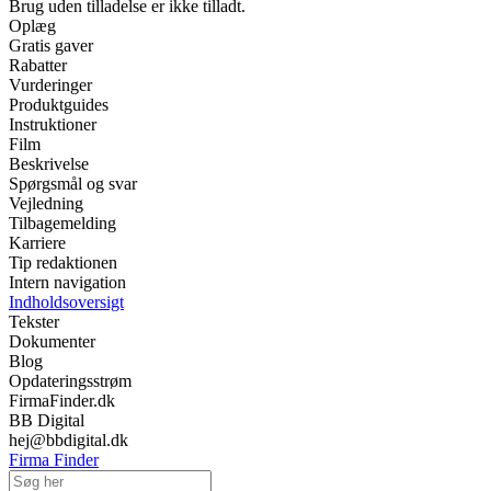
Brug uden tilladelse er ikke tilladt.
Oplæg
Gratis gaver
Rabatter
Vurderinger
Produktguides
Instruktioner
Film
Beskrivelse
Spørgsmål og svar
Vejledning
Tilbagemelding
Karriere
Tip redaktionen
Intern navigation
Indholdsoversigt
Tekster
Dokumenter
Blog
Opdateringsstrøm
FirmaFinder.dk
BB Digital
hej@bbdigital.dk
Firma Finder