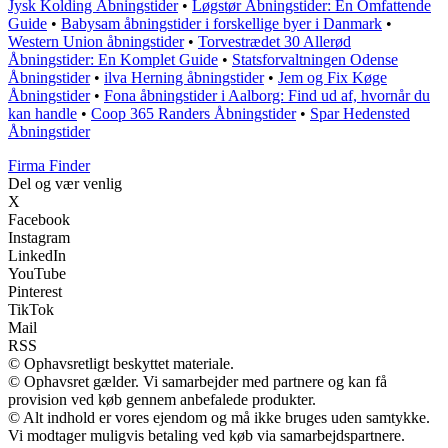
Jysk Kolding Åbningstider
•
Løgstør Åbningstider: En Omfattende
Guide
•
Babysam åbningstider i forskellige byer i Danmark
•
Western Union åbningstider
•
Torvestrædet 30 Allerød
Åbningstider: En Komplet Guide
•
Statsforvaltningen Odense
Åbningstider
•
ilva Herning åbningstider
•
Jem og Fix Køge
Åbningstider
•
Fona åbningstider i Aalborg: Find ud af, hvornår du
kan handle
•
Coop 365 Randers Åbningstider
•
Spar Hedensted
Åbningstider
Firma Finder
Del og vær venlig
X
Facebook
Instagram
LinkedIn
YouTube
Pinterest
TikTok
Mail
RSS
© Ophavsretligt beskyttet materiale.
© Ophavsret gælder. Vi samarbejder med partnere og kan få
provision ved køb gennem anbefalede produkter.
© Alt indhold er vores ejendom og må ikke bruges uden samtykke.
Vi modtager muligvis betaling ved køb via samarbejdspartnere.