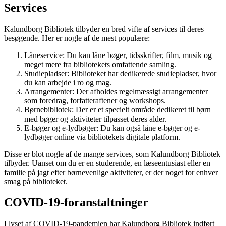
Services
Kalundborg Bibliotek tilbyder en bred vifte af services til deres
besøgende. Her er nogle af de mest populære:
Låneservice: Du kan låne bøger, tidsskrifter, film, musik og
meget mere fra bibliotekets omfattende samling.
Studiepladser: Biblioteket har dedikerede studiepladser, hvor
du kan arbejde i ro og mag.
Arrangementer: Der afholdes regelmæssigt arrangementer
som foredrag, forfatteraftener og workshops.
Børnebibliotek: Der er et specielt område dedikeret til børn
med bøger og aktiviteter tilpasset deres alder.
E-bøger og e-lydbøger: Du kan også låne e-bøger og e-
lydbøger online via bibliotekets digitale platform.
Disse er blot nogle af de mange services, som Kalundborg Bibliotek
tilbyder. Uanset om du er en studerende, en læseentusiast eller en
familie på jagt efter børnevenlige aktiviteter, er der noget for enhver
smag på biblioteket.
COVID-19-foranstaltninger
I lyset af COVID-19-pandemien har Kalundborg Bibliotek indført