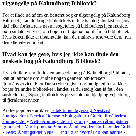
tilgængelig på Kalundborg Bibliotek?
For at finde ud af om en bestemt bog er tilgængelig på Kalundborg
Bibliotek, kan du bruge bibliotekets online katalog. Indtast bogens
titel eller forfatterens navn i søgefeltet på bibliotekets hjemmeside,
og resultatet vil vise, om bogen er tilgængelig til lån på biblioteket.
Hvis bogen ikke er tilgængelig, kan du muligvis reservere den, hvis
den allerede er udlånt.
Hvad kan jeg gøre, hvis jeg ikke kan finde den
ønskede bog på Kalundborg Bibliotek?
Hvis du ikke kan finde den ønskede bog på Kalundborg Bibliotek,
kan du anmode om at låne bogen gennem bibliotekets
fjernlånsservice. Fjernlånsservicen giver dig mulighed for at låne
bøger fra andre biblioteker i landet, så du stadig kan få fat i den
ønskede bog. Spørg bibliotekets personale om hjælp og vejledning
til fjernlånsservicen.
Andre populære artikler:
Ja tak tilbud lagersalg Næstved
åbningstider
•
Nordea Odense Åbningstider
•
Guide til Waterfront
åbningstider
•
Netto Åbningstider i Lystrup
•
thansen åbningstider
grindsted
•
Min Købmand Stouby Åbningstider: En Komplet Guide
•
Føtex Åbningstider Vejle – Find ud af hvornår du kan handle
•