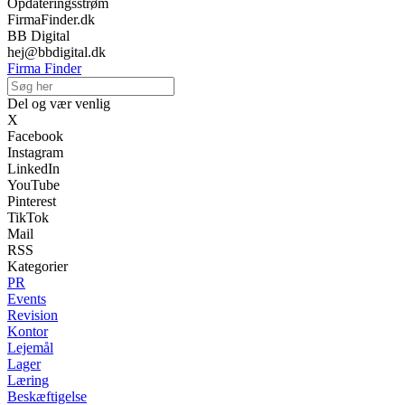
Opdateringsstrøm
FirmaFinder.dk
BB Digital
hej@bbdigital.dk
Firma Finder
Del og vær venlig
X
Facebook
Instagram
LinkedIn
YouTube
Pinterest
TikTok
Mail
RSS
Kategorier
PR
Events
Revision
Kontor
Lejemål
Lager
Læring
Beskæftigelse