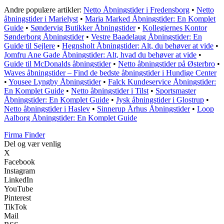
Andre populære artikler:
Netto Åbningstider i Fredensborg
•
Netto
åbningstider i Marielyst
•
Maria Marked Åbningstider: En Komplet
Guide
•
Søndervig Butikker Åbningstider
•
Kollegiernes Kontor
Sønderborg Åbningstider
•
Vestre Baadelaug Åbningstider: En
Guide til Sejlere
•
Hegnsholt Åbningstider: Alt, du behøver at vide
•
Jomfru Ane Gade Åbningstider: Alt, hvad du behøver at vide
•
Guide til McDonalds åbningstider
•
Netto åbningstider på Østerbro
•
Waves åbningstider – Find de bedste åbningstider i Hundige Center
•
Yousee Lyngby Åbningstider
•
Falck Kundeservice Åbningstider:
En Komplet Guide
•
Netto åbningstider i Tilst
•
Sportsmaster
Åbningstider: En Komplet Guide
•
Jysk åbningstider i Glostrup
•
Netto åbningstider i Haslev
•
Sinnerup Århus Åbningstider
•
Loop
Aalborg Åbningstider: En Komplet Guide
Firma Finder
Del og vær venlig
X
Facebook
Instagram
LinkedIn
YouTube
Pinterest
TikTok
Mail