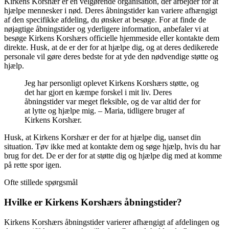
Kirkens Korshær er en velgørende organisation, der arbejder for at
hjælpe mennesker i nød. Deres åbningstider kan variere afhængigt
af den specifikke afdeling, du ønsker at besøge. For at finde de
nøjagtige åbningstider og yderligere information, anbefaler vi at
besøge Kirkens Korshærs officielle hjemmeside eller kontakte dem
direkte. Husk, at de er der for at hjælpe dig, og at deres dedikerede
personale vil gøre deres bedste for at yde den nødvendige støtte og
hjælp.
Jeg har personligt oplevet Kirkens Korshærs støtte, og
det har gjort en kæmpe forskel i mit liv. Deres
åbningstider var meget fleksible, og de var altid der for
at lytte og hjælpe mig. – Maria, tidligere bruger af
Kirkens Korshær.
Husk, at Kirkens Korshær er der for at hjælpe dig, uanset din
situation. Tøv ikke med at kontakte dem og søge hjælp, hvis du har
brug for det. De er der for at støtte dig og hjælpe dig med at komme
på rette spor igen.
Ofte stillede spørgsmål
Hvilke er Kirkens Korshærs åbningstider?
Kirkens Korshærs åbningstider varierer afhængigt af afdelingen og