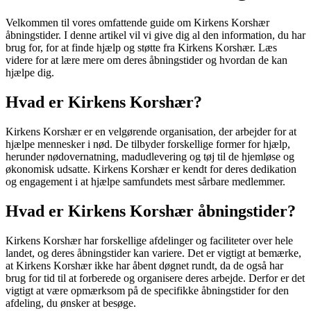
Velkommen til vores omfattende guide om Kirkens Korshær
åbningstider. I denne artikel vil vi give dig al den information, du har
brug for, for at finde hjælp og støtte fra Kirkens Korshær. Læs
videre for at lære mere om deres åbningstider og hvordan de kan
hjælpe dig.
Hvad er Kirkens Korshær?
Kirkens Korshær er en velgørende organisation, der arbejder for at
hjælpe mennesker i nød. De tilbyder forskellige former for hjælp,
herunder nødovernatning, madudlevering og tøj til de hjemløse og
økonomisk udsatte. Kirkens Korshær er kendt for deres dedikation
og engagement i at hjælpe samfundets mest sårbare medlemmer.
Hvad er Kirkens Korshær åbningstider?
Kirkens Korshær har forskellige afdelinger og faciliteter over hele
landet, og deres åbningstider kan variere. Det er vigtigt at bemærke,
at Kirkens Korshær ikke har åbent døgnet rundt, da de også har
brug for tid til at forberede og organisere deres arbejde. Derfor er det
vigtigt at være opmærksom på de specifikke åbningstider for den
afdeling, du ønsker at besøge.