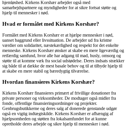
hjemløshed. Kirkens Korshær arbejder også med
samarbejdspartnere og myndigheder for at sikre fortsat støtte og
hjælp til mennesker i nød.
Hvad er formålet med Kirkens Korshær?
Formålet med Kirkens Korshær er at hjælpe mennesker i nød,
uanset baggrund eller livssituation. De arbejder ud fra kristne
værdier om solidaritet, næstekærlighed og respekt for det enkelte
menneske. Kirkens Korshær ønsker at skabe en mere ligeværdig og
retfærdig samfund, hvor alle har adgang til mad, husly, omsorg og
støtte til at komme væk fra social udstødelse. Deres indsats strækker
sig både til at dække de mest basale behov og til at tilbyde hjælp til
at skabe en mere stabil og bæredygtig tilværelse.
Hvordan finansieres Kirkens Korshær?
Kirkens Korshær finansieres primært af frivillige donationer fra
private personer og virksomheder. De modtager også midler fra
fonde, offentlige finansieringsordninger og projekter.
Genbrugsbutikkerne og deres salg af donerede genstande udgør
også en vigtig indtægtskilde. Kirkens Korshær er afhængig af
hjælpsomheden og støtten fra lokalsamfundet for at kunne
opretholde deres arbejde og sikre hjælp til mennesker i nød.