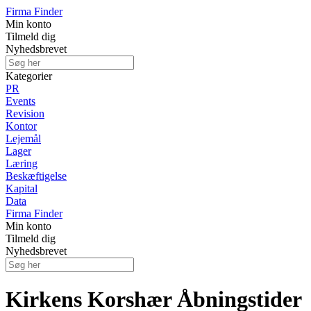
Firma Finder
Min konto
Tilmeld dig
Nyhedsbrevet
Kategorier
PR
Events
Revision
Kontor
Lejemål
Lager
Læring
Beskæftigelse
Kapital
Data
Firma Finder
Min konto
Tilmeld dig
Nyhedsbrevet
Kirkens Korshær Åbningstider