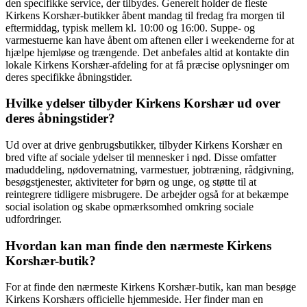
den specifikke service, der tilbydes. Generelt holder de fleste
Kirkens Korshær-butikker åbent mandag til fredag ​​fra morgen til
eftermiddag, typisk mellem kl. 10:00 og 16:00. Suppe- og
varmestuerne kan have åbent om aftenen eller i weekenderne for at
hjælpe hjemløse og trængende. Det anbefales altid at kontakte din
lokale Kirkens Korshær-afdeling for at få præcise oplysninger om
deres specifikke åbningstider.
Hvilke ydelser tilbyder Kirkens Korshær ud over
deres åbningstider?
Ud over at drive genbrugsbutikker, tilbyder Kirkens Korshær en
bred vifte af sociale ydelser til mennesker i nød. Disse omfatter
maduddeling, nødovernatning, varmestuer, jobtræning, rådgivning,
besøgstjenester, aktiviteter for børn og unge, og støtte til at
reintegrere tidligere misbrugere. De arbejder også for at bekæmpe
social isolation og skabe opmærksomhed omkring sociale
udfordringer.
Hvordan kan man finde den nærmeste Kirkens
Korshær-butik?
For at finde den nærmeste Kirkens Korshær-butik, kan man besøge
Kirkens Korshærs officielle hjemmeside. Her finder man en