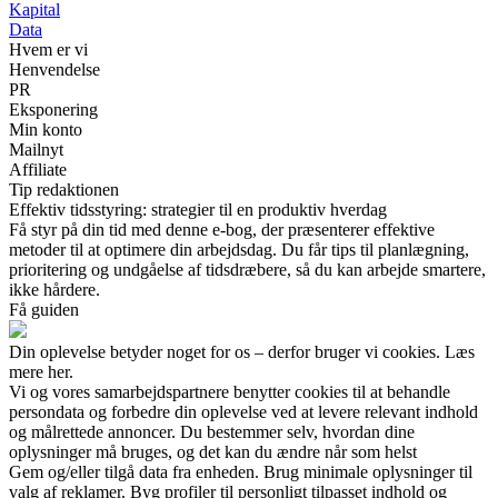
Kapital
Data
Hvem er vi
Henvendelse
PR
Eksponering
Min konto
Mailnyt
Affiliate
Tip redaktionen
Effektiv tidsstyring: strategier til en produktiv hverdag
Få styr på din tid med denne e-bog, der præsenterer effektive
metoder til at optimere din arbejdsdag. Du får tips til planlægning,
prioritering og undgåelse af tidsdræbere, så du kan arbejde smartere,
ikke hårdere.
Få guiden
Din oplevelse betyder noget for os – derfor bruger vi cookies. Læs
mere her.
Vi og vores samarbejdspartnere benytter cookies til at behandle
persondata og forbedre din oplevelse ved at levere relevant indhold
og målrettede annoncer. Du bestemmer selv, hvordan dine
oplysninger må bruges, og det kan du ændre når som helst
Gem og/eller tilgå data fra enheden. Brug minimale oplysninger til
valg af reklamer. Byg profiler til personligt tilpasset indhold og