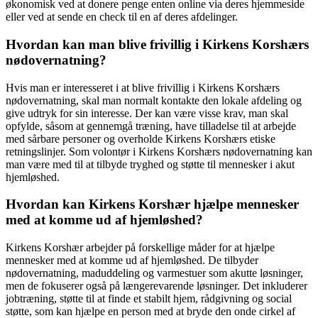
økonomisk ved at donere penge enten online via deres hjemmeside
eller ved at sende en check til en af deres afdelinger.
Hvordan kan man blive frivillig i Kirkens Korshærs
nødovernatning?
Hvis man er interesseret i at blive frivillig i Kirkens Korshærs
nødovernatning, skal man normalt kontakte den lokale afdeling og
give udtryk for sin interesse. Der kan være visse krav, man skal
opfylde, såsom at gennemgå træning, have tilladelse til at arbejde
med sårbare personer og overholde Kirkens Korshærs etiske
retningslinjer. Som volontør i Kirkens Korshærs nødovernatning kan
man være med til at tilbyde tryghed og støtte til mennesker i akut
hjemløshed.
Hvordan kan Kirkens Korshær hjælpe mennesker
med at komme ud af hjemløshed?
Kirkens Korshær arbejder på forskellige måder for at hjælpe
mennesker med at komme ud af hjemløshed. De tilbyder
nødovernatning, maduddeling og varmestuer som akutte løsninger,
men de fokuserer også på længerevarende løsninger. Det inkluderer
jobtræning, støtte til at finde et stabilt hjem, rådgivning og social
støtte, som kan hjælpe en person med at bryde den onde cirkel af