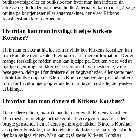
butiksoversigt eller en butikslocator, hvor man kan indtaste sin
adresse og finde den nærmeste butik. Alternativt kan man også søge
online på korttjenester eller søgemaskiner, der viser Kirkens
Korshær-butikker i nærheden.
Hvordan kan man frivilligt hjælpe Kirkens
Korshær?
Hvis man ønsker at hjælpe som frivillig hos Kirkens Korshær, kan
man kontakte den lokale afdeling for at få mere information. Der er
mange forskellige måder, man kan hjælpe på. Det kan være ved at
hjælpe i genbrugsbutikkerne, servere mad i varmestuerne, være
besøgsven, deltage i fundraisere eller begivenheder, eller støtte med
administrative opgaver. Kirkens Korshær sætter stor pris på enhver
form for frivillig hjælp og er glade for at tage imod alle, der ønsker
at bidrage.
Hvordan kan man donere til Kirkens Korshær?
Der er flere måder, hvorpå man kan donere til Kirkens Korshær.
Den mest almindelige metode er at aflevere genbrugsvarer eller
brugte genstande i en af deres genbrugsbutikker. Kirkens Korshær
accepterer typisk tøj, møbler, elektronik, bøger og andre genstande,
der kan sælges videre. Man kan også støtte Kirkens Korshær