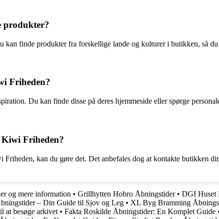
e produkter?
u kan finde produkter fra forskellige lande og kulturer i butikken, så du
iwi Friheden?
spiration. Du kan finde disse på deres hjemmeside eller spørge personale
os Kiwi Friheden?
iwi Friheden, kan du gøre det. Det anbefales dog at kontakte butikken dir
er og mere information
•
Grillhytten Hobro Åbningstider
•
DGI Huset 
ningstider – Din Guide til Sjov og Leg
•
XL Byg Bramming Åbningst
l at besøge arkivet
•
Fakta Roskilde Åbningstider: En Komplet Guide