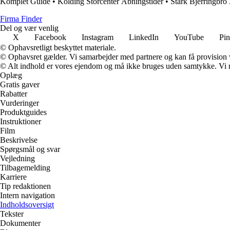
Komplet Guide
•
Kolding Storcenter Åbningstider
•
Stark Bjerringbro
Firma Finder
Del og vær venlig
X
Facebook
Instagram
LinkedIn
YouTube
Pin
© Ophavsretligt beskyttet materiale.
© Ophavsret gælder. Vi samarbejder med partnere og kan få provision
© Alt indhold er vores ejendom og må ikke bruges uden samtykke. Vi mod
Oplæg
Gratis gaver
Rabatter
Vurderinger
Produktguides
Instruktioner
Film
Beskrivelse
Spørgsmål og svar
Vejledning
Tilbagemelding
Karriere
Tip redaktionen
Intern navigation
Indholdsoversigt
Tekster
Dokumenter