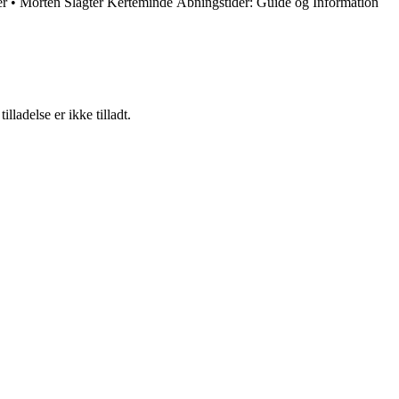
er
•
Morten Slagter Kerteminde Åbningstider: Guide og Information
adelse er ikke tilladt.