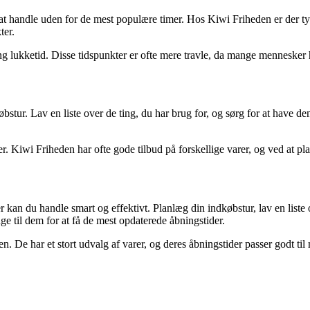
 at handle uden for de mest populære timer. Hos Kiwi Friheden er der t
ter.
 lukketid. Disse tidspunkter er ofte mere travle, da mange mennesker ha
købstur. Lav en liste over de ting, du har brug for, og sørg for at have
r. Kiwi Friheden har ofte gode tilbud på forskellige varer, og ved at p
an du handle smart og effektivt. Planlæg din indkøbstur, lav en liste og
e til dem for at få de mest opdaterede åbningstider.
n. De har et stort udvalg af varer, og deres åbningstider passer godt ti