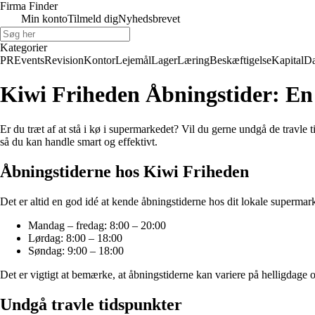
Firma Finder
Min konto
Tilmeld dig
Nyhedsbrevet
Kategorier
PR
Events
Revision
Kontor
Lejemål
Lager
Læring
Beskæftigelse
Kapital
Da
Kiwi Friheden Åbningstider: En
Er du træt af at stå i kø i supermarkedet? Vil du gerne undgå de travle t
så du kan handle smart og effektivt.
Åbningstiderne hos Kiwi Friheden
Det er altid en god idé at kende åbningstiderne hos dit lokale superma
Mandag – fredag: 8:00 – 20:00
Lørdag: 8:00 – 18:00
Søndag: 9:00 – 18:00
Det er vigtigt at bemærke, at åbningstiderne kan variere på helligdage o
Undgå travle tidspunkter