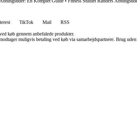
 Åbningstider: En Komplet Guide
•
Fitness Studiet Randers Åbningstid
terest
TikTok
Mail
RSS
 ved køb gennem anbefalede produkter.
tager muligvis betaling ved køb via samarbejdspartnere. Brug uden till