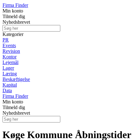
Firma Finder
Min konto
Tilmeld dig
Nyhedsbrevet
Kategorier
PR
Events
Revision
Kontor
Lejemål
Lager
Læring
Beskæftigelse
Kapital
Data
Firma Finder
Min konto
Tilmeld dig
Nyhedsbrevet
Køge Kommune Åbningstider