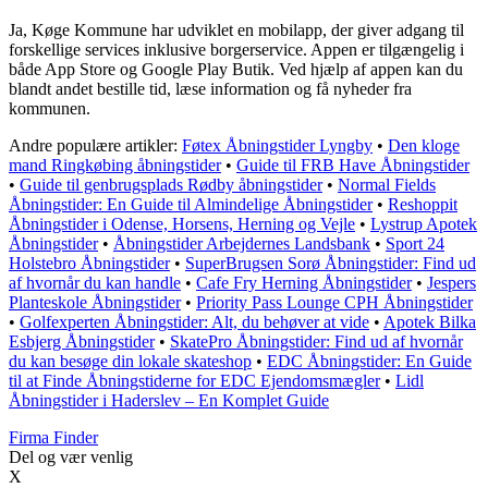
Ja, Køge Kommune har udviklet en mobilapp, der giver adgang til
forskellige services inklusive borgerservice. Appen er tilgængelig i
både App Store og Google Play Butik. Ved hjælp af appen kan du
blandt andet bestille tid, læse information og få nyheder fra
kommunen.
Andre populære artikler:
Føtex Åbningstider Lyngby
•
Den kloge
mand Ringkøbing åbningstider
•
Guide til FRB Have Åbningstider
•
Guide til genbrugsplads Rødby åbningstider
•
Normal Fields
Åbningstider: En Guide til Almindelige Åbningstider
•
Reshoppit
Åbningstider i Odense, Horsens, Herning og Vejle
•
Lystrup Apotek
Åbningstider
•
Åbningstider Arbejdernes Landsbank
•
Sport 24
Holstebro Åbningstider
•
SuperBrugsen Sorø Åbningstider: Find ud
af hvornår du kan handle
•
Cafe Fry Herning Åbningstider
•
Jespers
Planteskole Åbningstider
•
Priority Pass Lounge CPH Åbningstider
•
Golfexperten Åbningstider: Alt, du behøver at vide
•
Apotek Bilka
Esbjerg Åbningstider
•
SkatePro Åbningstider: Find ud af hvornår
du kan besøge din lokale skateshop
•
EDC Åbningstider: En Guide
til at Finde Åbningstiderne for EDC Ejendomsmægler
•
Lidl
Åbningstider i Haderslev – En Komplet Guide
Firma Finder
Del og vær venlig
X