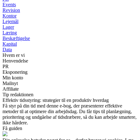
Events
Revision
Kontor
Lejemål
Lager
Læring
Beskæftigelse
Kapital
Data
Hvem er vi
Henvendelse
PR
Eksponering
Min konto
Mailnyt
Affiliate
Tip redaktionen
Effektiv tidsstyring: strategier til en produktiv hverdag
Få styr på din tid med denne e-bog, der præsenterer effektive
metoder til at optimere din arbejdsdag. Du får tips til planlægning,
prioritering og undgåelse af tidsdræbere, så du kan arbejde smartere,
ikke hårdere.
Få guiden