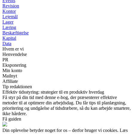
Events
Revision
Kontor
Lejemål
Lager
Læring
Beskæftigelse
Kapital
Data
Hvem er vi
Henvendelse
PR
Eksponering
Min konto
Mailnyt
Affiliate
Tip redaktionen
Effektiv tidsstyring: strategier til en produktiv hverdag
Få styr på din tid med denne e-bog, der præsenterer effektive
metoder til at optimere din arbejdsdag. Du får tips til planlægning,
prioritering og undgåelse af tidsdræbere, så du kan arbejde smartere,
ikke hårdere.
Få guiden
Din oplevelse betyder noget for os – derfor bruger vi cookies. Læs