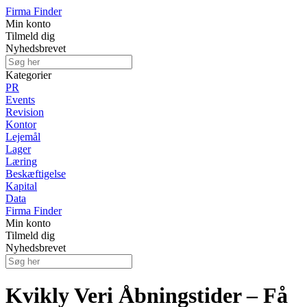
Firma Finder
Min konto
Tilmeld dig
Nyhedsbrevet
Kategorier
PR
Events
Revision
Kontor
Lejemål
Lager
Læring
Beskæftigelse
Kapital
Data
Firma Finder
Min konto
Tilmeld dig
Nyhedsbrevet
Kvikly Veri Åbningstider – Få