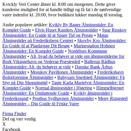
Kvickly Veri Center åbner kl. 8:00 om morgenen. Dette giver
kunderne mulighed for at handle tidligt og få fat i de nødvendige
varer indenfor kl. 20:00, hvor butikken lukker mandag til torsdag.
Andre populære artikler:
Kvikly Ry Bager Åbningstider: En
Komplet Guide
•
Elvis Huset Randers Åbningstider
•
Spar Risskov
Åbningstider: En Guide til at Spare Tid og Penge
•
Matas
Åbningstider på Frederiksberg Centret
•
Skovby Kro Åbningstider:
En Guide til at Planlægge Dit Besøg
•
Marinestation Holmen
Åbningstider: En Komplet Guide
•
Norddjurs Kommune
Åbningstider
•
Alt, hvad du behøver at vide om åbningstiderne for
Bork Vikingehavn og Vedersø Præstegård
•
Ballerup Rådhus
Åbningstider: Alt, du behøver at vide
•
Danske Bank Århus
Åbningstider
•
Mosskov Pavillonen Åbningstider
•
Frederikshavn
Boligforening Åbningstider
•
Babysam Snedsted Åbningstider: Få
Styr på Din Shoppingtid
•
Tante Karla Marielyst Åbningstider: En
Komplet Guide
•
Normal åbningstider i Hjørring
•
Himmelbjerget
Åbningstider: En Omfattende Guide
•
Kvikly åbningstider i
Frederikssund
•
Posthus Sydhavnen Åbningstider
•
Meny Rungsted
Åbningstider – Din Guide til Friske Varer
Firma Finder
Del og vær venlig
X
Facebook