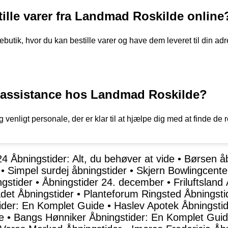
lle varer fra Landmad Roskilde online
butik, hvor du kan bestille varer og have dem leveret til din a
 assistance hos Landmad Roskilde?
venligt personale, der er klar til at hjælpe dig med at finde de 
4 Åbningstider: Alt, du behøver at vide
•
Børsen åb
•
Simpel surdej åbningstider
•
Skjern Bowlingcente
gstider
•
Åbningstider 24. december
•
Friluftsland
det Åbningstider
•
Planteforum Ringsted Åbningsti
der: En Komplet Guide
•
Haslev Apotek Åbningsti
e
•
Bangs Hønniker Åbningstider: En Komplet Gui