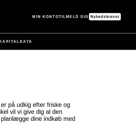
MIN KONTO
TILMELD DIG
Nyhedsbrevet
KAPITAL
DATA
r på udkig efter friske og
el vil vi give dig al den
n planlægge dine indkøb med