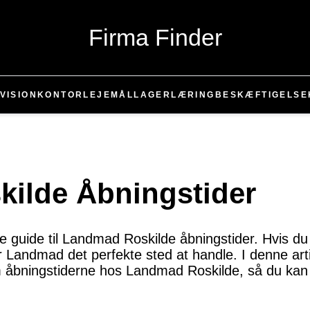
Firma Finder
VISION
KONTOR
LEJEMÅL
LAGER
LÆRING
BESKÆFTIGELSE
ilde Åbningstider
 guide til Landmad Roskilde åbningstider. Hvis du e
r Landmad det perfekte sted at handle. I denne artik
om åbningstiderne hos Landmad Roskilde, så du ka