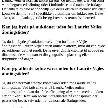
Lauritz Vejle er normalt lukket på søn- og helligdage. Der kan også
være begrænsede åbningstider i forbindelse med nationale fridage.
Det anbefales altid at dobbelttjekke deres officielle hjemmeside eller
kontakte dem for at få specifikke oplysninger om lukkedage. Dette
sikrer, at du planlægger dit besøg i overensstemmelse hermed.
Kan jeg byde på auktioner uden for Lauritz Vejles
åbningstider?
Ja, du kan byde på auktioner selv uden for Lauritz Vejles
åbningstider. Lauritz Vejle har en online platform, hvor du kan byde
på auktioner døgnet rundt. Dette giver dig fleksibilitet til at byde på
dine ønskede varer, uanset din geografiske placering eller
tidspunktet på dagen.
Kan jeg afhente købte varer uden for Lauritz Vejles
åbningstider?
Ja, du kan normalt afhente købte varer uden for Lauritz Vejles
åbningstider. Ved køb af varer på Lauritz Vejles online
auktionsplatform kan du aftale afhentning af varerne med butikken
efter dit køb. Dette kan normalt organiseres på et tidspunkt, der
passer dig bedst, selv uden for de normale åbningstider.