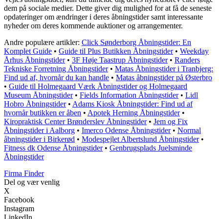
dem på sociale medier. Dette giver dig mulighed for at få de seneste
opdateringer om ændringer i deres åbningstider samt interessante
nyheder om deres kommende auktioner og arrangementer.
Andre populære artikler:
Click Sønderborg Åbningstider: En
Komplet Guide
•
Guide til Plus Butikken Åbningstider
•
Weekday
Århus Åbningstider
•
3F Høje Taastrup Åbningstider
•
Randers
Tekniske Forretning Åbningstider
•
Matas Åbningstider i Tranbjerg:
Find ud af, hvornår du kan handle
•
Matas åbningstider på Østerbro
•
Guide til Holmegaard Værk Åbningstider og Holmegaard
Museum Åbningstider
•
Fields Information Åbningstider
•
Lidl
Hobro Åbningstider
•
Adams Kiosk Åbningstider: Find ud af
hvornår butikken er åben
•
Apotek Herning Åbningstider
•
Kiropraktisk Center Brønderslev Åbningstider
•
Jem og Fix
Åbningstider i Aalborg
•
Imerco Odense Åbningstider
•
Normal
åbningstider i Birkerød
•
Modespejlet Albertslund Åbningstider
•
Fitness dk Odense Åbningstider
•
Genbrugsplads Juelsminde
Åbningstider
Firma Finder
Del og vær venlig
X
Facebook
Instagram
LinkedIn