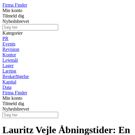
Firma Finder
Min konto
Tilmeld dig
Nyhedsbrevet
Kategorier
PR
Events
Revision
Kontor
Lejemål
Lager
Læring
Beskæftigelse
Kapital
Data
Firma Finder
Min konto
Tilmeld dig
Nyhedsbrevet
Lauritz Vejle Åbningstider: En