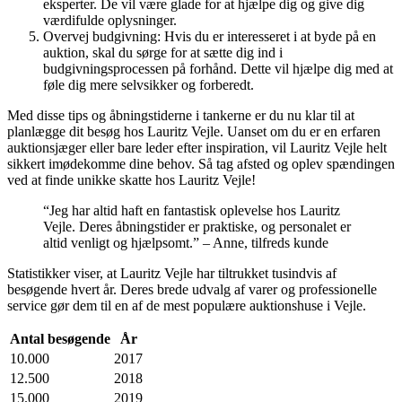
eksperter. De vil være glade for at hjælpe dig og give dig
værdifulde oplysninger.
Overvej budgivning: Hvis du er interesseret i at byde på en
auktion, skal du sørge for at sætte dig ind i
budgivningsprocessen på forhånd. Dette vil hjælpe dig med at
føle dig mere selvsikker og forberedt.
Med disse tips og åbningstiderne i tankerne er du nu klar til at
planlægge dit besøg hos Lauritz Vejle. Uanset om du er en erfaren
auktionsjæger eller bare leder efter inspiration, vil Lauritz Vejle helt
sikkert imødekomme dine behov. Så tag afsted og oplev spændingen
ved at finde unikke skatte hos Lauritz Vejle!
“Jeg har altid haft en fantastisk oplevelse hos Lauritz
Vejle. Deres åbningstider er praktiske, og personalet er
altid venligt og hjælpsomt.” – Anne, tilfreds kunde
Statistikker viser, at Lauritz Vejle har tiltrukket tusindvis af
besøgende hvert år. Deres brede udvalg af varer og professionelle
service gør dem til en af de mest populære auktionshuse i Vejle.
Antal besøgende
År
10.000
2017
12.500
2018
15.000
2019