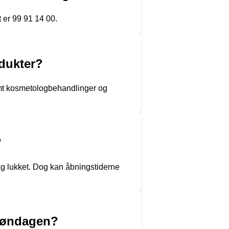
 er 99 91 14 00.
odukter?
mt kosmetologbehandlinger og
?
dag lukket. Dog kan åbningstiderne
 søndagen?