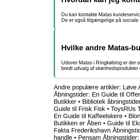
Du kan kontakte Matas kundeservice
De er også tilgængelige på social
Hvilke andre Matas-bu
Udover Matas i Ringkøbing er der o
bredt udvalg af skønhedsprodukter 
Andre populære artikler:
Løve A
Åbningstider: En Guide til Offen
Butikker
•
Bibliotek åbningstid
Guide til Frisk Fisk
•
ToysRUs T
En Guide til Kaffeelskere
•
Blo
Butikken er Åben
•
Guide til E
Fakta Frederikshavn Åbningsti
handle
•
Pensam Åbningstider: 