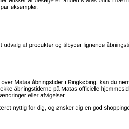
eller ønsker at besøge en anden Matas butik i nær
t par eksempler:
dt udvalg af produkter og tilbyder lignende åbnings
t over Matas åbningstider i Ringkøbing, kan du nem
tjekke åbningstiderne på Matas officielle hjemmesid
ændringer eller afvigelser.
været nyttig for dig, og ønsker dig en god shopping