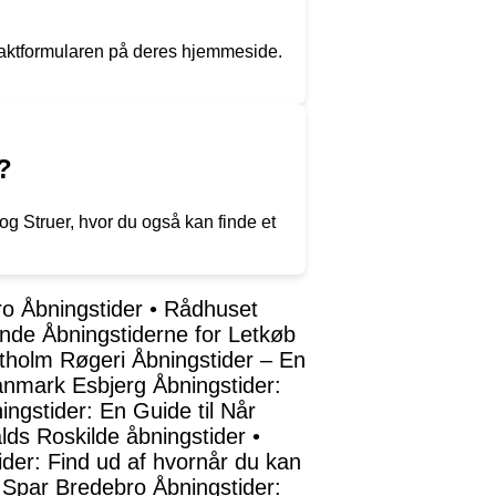
taktformularen på deres hjemmeside.
?
g Struer, hvor du også kan finde et
ro Åbningstider
•
Rådhuset
Finde Åbningstiderne for Letkøb
ntholm Røgeri Åbningstider – En
nmark Esbjerg Åbningstider:
ngstider: En Guide til Når
ds Roskilde åbningstider
•
ider: Find ud af hvornår du kan
•
Spar Bredebro Åbningstider: