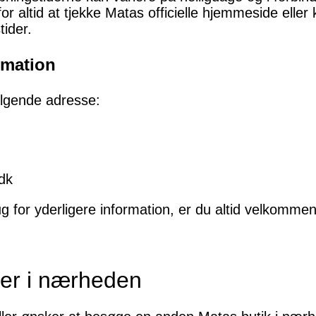
r altid at tjekke Matas officielle hjemmeside eller 
ider.
rmation
ølgende adresse:
dk
g for yderligere information, er du altid velkommen 
ker i nærheden