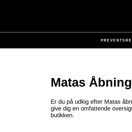
PR
EVENTS
RE
Matas Åbning
Er du på udkig efter Matas åbnin
give dig en omfattende oversig
butikken.