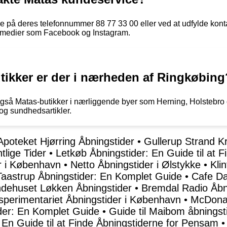
 på deres telefonnummer 88 77 33 00 eller ved at udfylde kon
e medier som Facebook og Instagram.
tikker er der i nærheden af Ringkøbing
gså Matas-butikker i nærliggende byer som Herning, Holstebro o
og sundhedsartikler.
poteket Hjørring Åbningstider
•
Gullerup Strand K
tlige Tider
•
Letkøb Åbningstider: En Guide til at 
er i København
•
Netto Åbningstider i Ølstykke
•
Kli
aastrup Åbningstider: En Komplet Guide
•
Cafe Da
ndehuset Løkken Åbningstider
•
Bremdal Radio Åbni
ksperimentariet Åbningstider i København
•
McDonal
der: En Komplet Guide
•
Guide til Maibom åbningst
En Guide til at Finde Åbningstiderne for Pensam