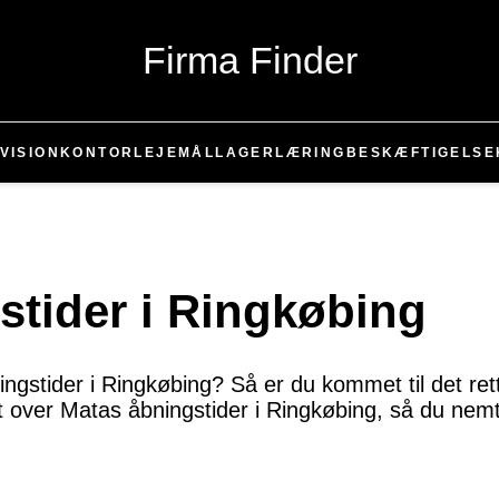
Firma Finder
VISION
KONTOR
LEJEMÅL
LAGER
LÆRING
BESKÆFTIGELSE
stider i Ringkøbing
gstider i Ringkøbing? Så er du kommet til det rette 
t over Matas åbningstider i Ringkøbing, så du nem