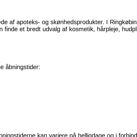
e af apoteks- og skønhedsprodukter. I Ringkøbing
n finde et bredt udvalg af kosmetik, hårpleje, hud
e åbningstider:
bningstiderne kan variere på helligdage og i forbi