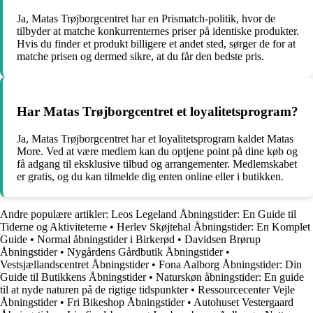
Ja, Matas Trøjborgcentret har en Prismatch-politik, hvor de
tilbyder at matche konkurrenternes priser på identiske produkter.
Hvis du finder et produkt billigere et andet sted, sørger de for at
matche prisen og dermed sikre, at du får den bedste pris.
Har Matas Trøjborgcentret et loyalitetsprogram?
Ja, Matas Trøjborgcentret har et loyalitetsprogram kaldet Matas
More. Ved at være medlem kan du optjene point på dine køb og
få adgang til eksklusive tilbud og arrangementer. Medlemskabet
er gratis, og du kan tilmelde dig enten online eller i butikken.
Andre populære artikler:
Leos Legeland Åbningstider: En Guide til
Tiderne og Aktiviteterne
•
Herlev Skøjtehal Åbningstider: En Komplet
Guide
•
Normal åbningstider i Birkerød
•
Davidsen Brørup
Åbningstider
•
Nygårdens Gårdbutik Åbningstider
•
Vestsjællandscentret Åbningstider
•
Fona Aalborg Åbningstider: Din
Guide til Butikkens Åbningstider
•
Naturskøn åbningstider: En guide
til at nyde naturen på de rigtige tidspunkter
•
Ressourcecenter Vejle
Åbningstider
•
Fri Bikeshop Åbningstider
•
Autohuset Vestergaard