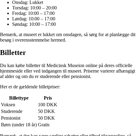
Onsdag: Lukket
Torsdag: 10:00 – 20:00
Fredag: 10:00 – 17:00
Lørdag: 10:00 – 17:00
Søndag: 10:00 – 17:00
Bemærk, at museet er lukket om onsdagen, så sørg for at planlægge dit
besøg i overensstemmelse hermed.
Billetter
Du kan købe billetter til Medicinsk Museion online på deres officielle
hjemmeside eller ved indgangen til museet. Priserne varierer afhængigt
af alder og om du er studerende eller pensionist.
Her er de gældende billetpriser:
Billettype
Pris
Voksen
100 DKK
Studerende
50 DKK
Pensionist
50 DKK
Børn (under 18 år)
Gratis
Bemærk, at der kan være særlige rabatter eller tilbud tilgængelige, så