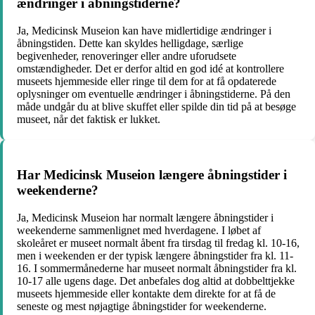
ændringer i åbningstiderne?
Ja, Medicinsk Museion kan have midlertidige ændringer i
åbningstiden. Dette kan skyldes helligdage, særlige
begivenheder, renoveringer eller andre uforudsete
omstændigheder. Det er derfor altid en god idé at kontrollere
museets hjemmeside eller ringe til dem for at få opdaterede
oplysninger om eventuelle ændringer i åbningstiderne. På den
måde undgår du at blive skuffet eller spilde din tid på at besøge
museet, når det faktisk er lukket.
Har Medicinsk Museion længere åbningstider i
weekenderne?
Ja, Medicinsk Museion har normalt længere åbningstider i
weekenderne sammenlignet med hverdagene. I løbet af
skoleåret er museet normalt åbent fra tirsdag til fredag kl. 10-16,
men i weekenden er der typisk længere åbningstider fra kl. 11-
16. I sommermånederne har museet normalt åbningstider fra kl.
10-17 alle ugens dage. Det anbefales dog altid at dobbelttjekke
museets hjemmeside eller kontakte dem direkte for at få de
seneste og mest nøjagtige åbningstider for weekenderne.