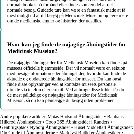
normalt bookes på forhånd eller findes som en del af det
normale besøg. Guidede ture kan være en fantastisk måde at få
mest muligt ud af dit besøg på Medicinsk Museion og lære mere
om de medicinske emner og historier, der udstilles.
Hvor kan jeg finde de nøjagtige åbningstider for
Medicinsk Museion?
De nøjagtige åbningstider for Medicinsk Museion kan findes på
museets officielle hjemmeside. Der vil normalt være en sektion
med besøgsinformation eller åbningstider, hvor du kan finde de
aktuelle og opdaterede åbningstider for museet. Du kan også
finde disse oplysninger ved at kontakte museets personale
direkte via telefon eller e-mail. Ved at bruge disse kilder får du
de mest pålidelige og nøjagtige åbningstider for Medicinsk
Museion, så du kan planlægge dit besøg uden problemer.
Andre populære artikler:
Matas Hadsund Åbningstider
•
Bauhaus
Hillerød Åbningstider
•
Coop 365 Åbningstider i Randers
•
Genbrugsplads Nyborg Åbningstider
•
Huset Middelfart Åbningstider:
Din Guide til Åbningstiderne
•
Marielyst Butikker Åbningstider
•