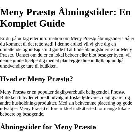
Meny Præstø Åbningstider: En
Komplet Guide
Er du på udkig efter information om Meny Præstø åbningstider? Så er
du kommet til det rette sted! I denne artikel vil vi give dig en
omfattende og indsigtsfuld guide til at finde åbningstiderne for Meny
Præstø. Uanset om du er en lokal beboer eller blot besøger byen, vil
denne guide hjælpe dig med at planlægge dine indkøb og undgå
unødvendige ture til butikken.
Hvad er Meny Præstø?
Meny Præstø er en populær dagligvarebutik beliggende i Præstø.
Butikken tilbyder et bredt udvalg af friske fødevarer, dagligvarer og
andre husholdningsprodukter. Med sin bekvemme placering og gode
udvalg er Meny Præstø et foretrukket indkøbssted for mange lokale
beboere og besøgende.
Åbningstider for Meny Præstø