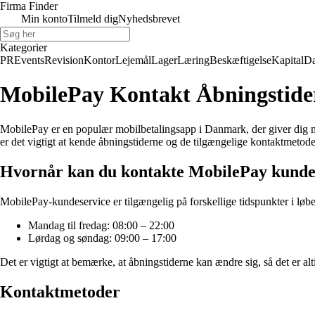
Firma Finder
Min konto
Tilmeld dig
Nyhedsbrevet
Kategorier
PR
Events
Revision
Kontor
Lejemål
Lager
Læring
Beskæftigelse
Kapital
Da
MobilePay Kontakt Åbningstider:
MobilePay er en populær mobilbetalingsapp i Danmark, der giver dig m
er det vigtigt at kende åbningstiderne og de tilgængelige kontaktmetode
Hvornår kan du kontakte MobilePay kunde
MobilePay-kundeservice er tilgængelig på forskellige tidspunkter i løbe
Mandag til fredag: 08:00 – 22:00
Lørdag og søndag: 09:00 – 17:00
Det er vigtigt at bemærke, at åbningstiderne kan ændre sig, så det er a
Kontaktmetoder