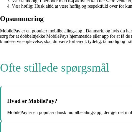
Vær tålmodig: I perioder med høj aktivitet kan der være ventetid,
Vær høflig: Husk altid at være høflig og respektfuld over for kun
Opsummering
MobilePay er en populær mobilbetalingsapp i Danmark, og hvis du har br
sørg for at dobbelttjekke MobilePays hjemmeside eller app for at få de
kundeserviceoplevelse, skal du være forberedt, tydelig, tålmodig og høfli
Ofte stillede spørgsmål
Hvad er MobilePay?
MobilePay er en populær dansk mobilbetalingsapp, der gør det muligt