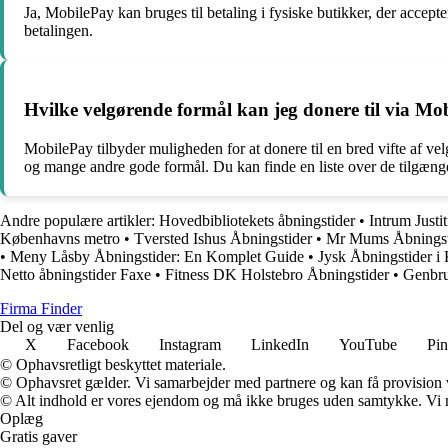
Ja, MobilePay kan bruges til betaling i fysiske butikker, der acc
betalingen.
Hvilke velgørende formål kan jeg donere til via Mo
MobilePay tilbyder muligheden for at donere til en bred vifte af ve
og mange andre gode formål. Du kan finde en liste over de tilgæng
Andre populære artikler:
Hovedbibliotekets åbningstider
•
Intrum Justi
Københavns metro
•
Tversted Ishus Åbningstider
•
Mr Mums Åbningstid
•
Meny Låsby Åbningstider: En Komplet Guide
•
Jysk Åbningstider i
Netto åbningstider Faxe
•
Fitness DK Holstebro Åbningstider
•
Genbru
Firma Finder
Del og vær venlig
X
Facebook
Instagram
LinkedIn
YouTube
Pin
© Ophavsretligt beskyttet materiale.
© Ophavsret gælder. Vi samarbejder med partnere og kan få provision
© Alt indhold er vores ejendom og må ikke bruges uden samtykke. Vi mod
Oplæg
Gratis gaver