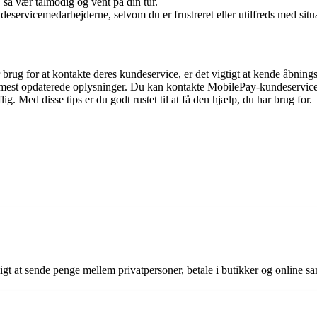
 så vær tålmodig og vent på din tur.
deservicemedarbejderne, selvom du er frustreret eller utilfreds med situ
ug for at kontakte deres kundeservice, er det vigtigt at kende åbnings
 mest opdaterede oplysninger. Du kan kontakte MobilePay-kundeservice vi
g. Med disse tips er du godt rustet til at få den hjælp, du har brug for.
 at sende penge mellem privatpersoner, betale i butikker og online sam