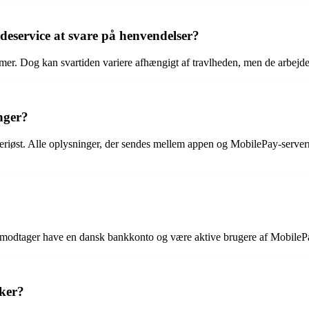
deservice at svare på henvendelser?
er. Dog kan svartiden variere afhængigt af travlheden, men de arbejder 
nger?
eriøst. Alle oplysninger, der sendes mellem appen og MobilePay-servern
 modtager have en dansk bankkonto og være aktive brugere af MobilePa
kker?