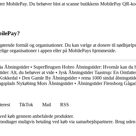
epterer MobilePay. Du behøver blot at scanne butikkens MobilePay QR-k
bilePay?
lgørende formål og organisationer. Du kan vælge at donere til nødhjælp
elige organisationer i appen eller på MobilePays hjemmeside.
tia Åbningstider
•
SuperBrugsen Hobro Åbningstider: Hvornår kan du 
er: Alt, du behøver at vide
•
Jysk Åbningstider Taastrup: En Omfatt
 Kokkedal
•
Den Gamle By Åbningstider
•
rema 1000 sindal åbningstid
gsplads Nykøbing Mors Åbningstider
•
Åbningstider Flensborg Gåga
terest
TikTok
Mail
RSS
 ved køb gennem anbefalede produkter.
tager muligvis betaling ved køb via samarbejdspartnere. Brug uden till