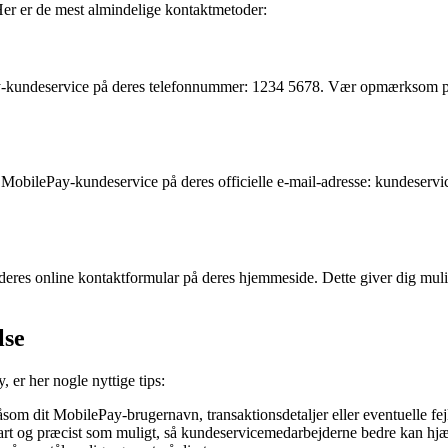
er er de mest almindelige kontaktmetoder:
ay-kundeservice på deres telefonnummer: 1234 5678. Vær opmærksom på åbn
l MobilePay-kundeservice på deres officielle e-mail-adresse: kundeserv
es online kontaktformular på deres hjemmeside. Dette giver dig mulighe
lse
 er her nogle nyttige tips:
såsom dit MobilePay-brugernavn, transaktionsdetaljer eller eventuelle fe
lart og præcist som muligt, så kundeservicemedarbejderne bedre kan hjæ