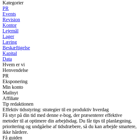
Kategorier
PR
Events
Revision
Kontor
Lejemål
Lager
Læring
Beskæftigelse
Kapital
Data
Hvem er vi
Henvendelse
PR
Eksponering
Min konto
Mailnyt
Affiliate
Tip redaktionen
Effektiv tidsstyring: strategier til en produktiv hverdag
Få styr på din tid med denne e-bog, der præsenterer effektive
metoder til at optimere din arbejdsdag. Du får tips til planlægning,
prioritering og undgåelse af tidsdræbere, så du kan arbejde smartere,
ikke hårdere.
Få guiden