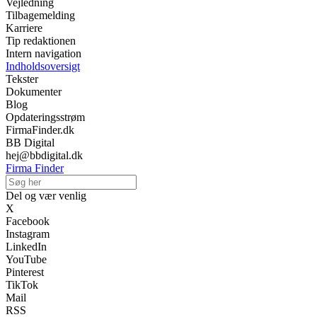
Vejledning
Tilbagemelding
Karriere
Tip redaktionen
Intern navigation
Indholdsoversigt
Tekster
Dokumenter
Blog
Opdateringsstrøm
FirmaFinder.dk
BB Digital
hej@bbdigital.dk
Firma Finder
Del og vær venlig
X
Facebook
Instagram
LinkedIn
YouTube
Pinterest
TikTok
Mail
RSS