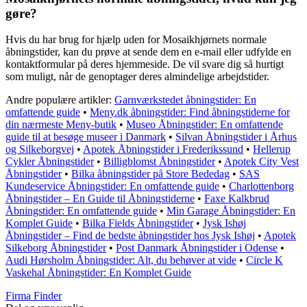
gøre?
Hvis du har brug for hjælp uden for Mosaikhjørnets normale
åbningstider, kan du prøve at sende dem en e-mail eller udfylde en
kontaktformular på deres hjemmeside. De vil svare dig så hurtigt
som muligt, når de genoptager deres almindelige arbejdstider.
Andre populære artikler:
Garnværkstedet åbningstider: En
omfattende guide
•
Meny.dk åbningstider: Find åbningstiderne for
din nærmeste Meny-butik
•
Museo Åbningstider: En omfattende
guide til at besøge museer i Danmark
•
Silvan Åbningstider i Århus
og Silkeborgvej
•
Apotek Åbningstider i Frederikssund
•
Hellerup
Cykler Åbningstider
•
Billigblomst Åbningstider
•
Apotek City Vest
Åbningstider
•
Bilka åbningstider på Store Bededag
•
SAS
Kundeservice Åbningstider: En omfattende guide
•
Charlottenborg
Åbningstider – En Guide til Åbningstiderne
•
Faxe Kalkbrud
Åbningstider: En omfattende guide
•
Min Garage Åbningstider: En
Komplet Guide
•
Bilka Fields Åbningstider
•
Jysk Ishøj
Åbningstider – Find de bedste åbningstider hos Jysk Ishøj
•
Apotek
Silkeborg Åbningstider
•
Post Danmark Åbningstider i Odense
•
Audi Hørsholm Åbningstider: Alt, du behøver at vide
•
Circle K
Vaskehal Åbningstider: En Komplet Guide
Firma Finder