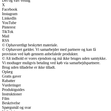
Del og vær venlig
X
Facebook
Instagram
LinkedIn
YouTube
Pinterest
TikTok
Mail
RSS
© Ophavsretligt beskyttet materiale.
© Ophavsret gælder. Vi samarbejder med partnere og kan få
provision ved køb gennem anbefalede produkter.
© Alt indhold er vores ejendom og må ikke bruges uden samtykke.
Vi modtager muligvis betaling ved køb via samarbejdspartnere.
Brug uden tilladelse er ikke tilladt.
Oplæg
Gratis gaver
Rabatter
Vurderinger
Produktguides
Instruktioner
Film
Beskrivelse
Spørgsmål og svar