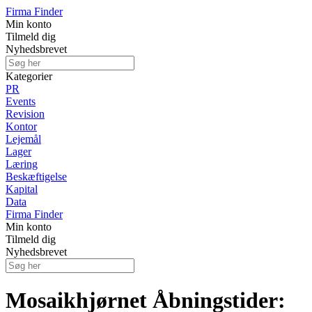
Firma Finder
Min konto
Tilmeld dig
Nyhedsbrevet
Kategorier
PR
Events
Revision
Kontor
Lejemål
Lager
Læring
Beskæftigelse
Kapital
Data
Firma Finder
Min konto
Tilmeld dig
Nyhedsbrevet
Mosaikhjørnet Åbningstider: