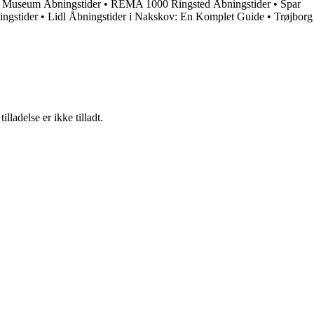
n Museum Åbningstider
•
REMA 1000 Ringsted Åbningstider
•
Spar
ingstider
•
Lidl Åbningstider i Nakskov: En Komplet Guide
•
Trøjborg
adelse er ikke tilladt.