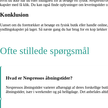
Hvis du ikke har tid eller mulighed for at besøge en fysisk Nespresso-b
kapsler med få klik. Du kan også finde oplysninger om leveringstider og 
Konklusion
Uanset om du foretrækker at besøge en fysisk butik eller handle online,
yndlingskapsler på lager. Så næste gang du har brug for en kop lækker
Ofte stillede spørgsmål
Hvad er Nespressos åbningstider?
Nespressos åbningstider varierer afhængigt af deres forskellige but
åbningstider, især i weekender og på helligdage. Det anbefales altid