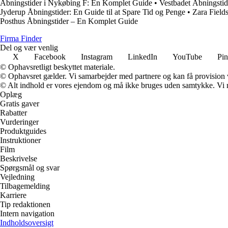
Åbningstider i Nykøbing F: En Komplet Guide
•
Vestbadet Åbningstide
Jyderup Åbningstider: En Guide til at Spare Tid og Penge
•
Zara Field
Posthus Åbningstider – En Komplet Guide
Firma Finder
Del og vær venlig
X
Facebook
Instagram
LinkedIn
YouTube
Pin
© Ophavsretligt beskyttet materiale.
© Ophavsret gælder. Vi samarbejder med partnere og kan få provision
© Alt indhold er vores ejendom og må ikke bruges uden samtykke. Vi mod
Oplæg
Gratis gaver
Rabatter
Vurderinger
Produktguides
Instruktioner
Film
Beskrivelse
Spørgsmål og svar
Vejledning
Tilbagemelding
Karriere
Tip redaktionen
Intern navigation
Indholdsoversigt