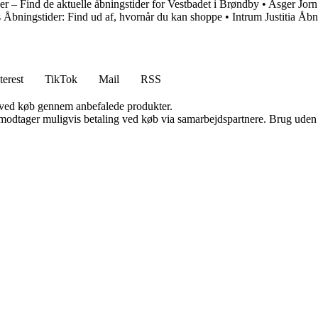
r – Find de aktuelle åbningstider for Vestbadet i Brøndby
•
Asger Jor
s Åbningstider: Find ud af, hvornår du kan shoppe
•
Intrum Justitia Åbn
terest
TikTok
Mail
RSS
 ved køb gennem anbefalede produkter.
tager muligvis betaling ved køb via samarbejdspartnere. Brug uden till