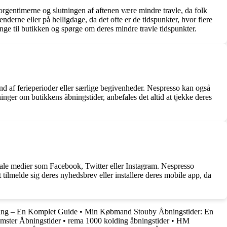
rgentimerne og slutningen af ​​aftenen være mindre travle, da folk
nderne eller på helligdage, da det ofte er de tidspunkter, hvor flere
inge til butikken og spørge om deres mindre travle tidspunkter.
nd af ferieperioder eller særlige begivenheder. Nespresso kan også
sninger om butikkens åbningstider, anbefales det altid at tjekke deres
ale medier som Facebook, Twitter eller Instagram. Nespresso
tilmelde sig deres nyhedsbrev eller installere deres mobile app, da
ring – En Komplet Guide
•
Min Købmand Stouby Åbningstider: En
mster Åbningstider
•
rema 1000 kolding åbningstider
•
HM