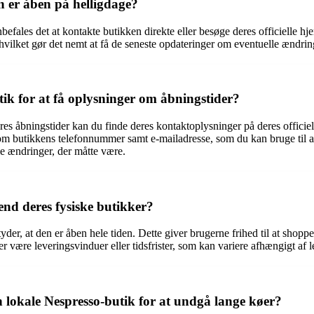
 er åben på helligdage?
befales det at kontakte butikken direkte eller besøge deres officielle 
hvilket gør det nemt at få de seneste opdateringer om eventuelle ændring
ik for at få oplysninger om åbningstider?
res åbningstider kan du finde deres kontaktoplysninger på deres officie
m butikkens telefonnummer samt e-mailadresse, som du kan bruge til a
le ændringer, der måtte være.
end deres fysiske butikker?
tyder, at den er åben hele tiden. Dette giver brugerne frihed til at sho
er være leveringsvinduer eller tidsfrister, som kan variere afhængigt af
 lokale Nespresso-butik for at undgå lange køer?