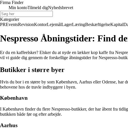
Firma Finder
Min konto
Tilmeld dig
Nyhedsbrevet
Kategorier
PR
Events
Revision
Kontor
Lejemål
Lager
Læring
Beskæftigelse
Kapital
Da
Nespresso Åbningstider: Find den
Er du en kaffeelsker? Elsker du at nyde en lækker kop kaffe fra Nespress
vil vi guide dig gennem de forskellige åbningstider for Nespresso-butikk
Butikker i større byer
Hvis du bor i en større by som København, Aarhus eller Odense, har d
behovene hos de travle indbyggere i byen.
København
I København finder du flere Nespresso-butikker, der har åbent fra tidli
butikken både før og efter arbejde.
Aarhus