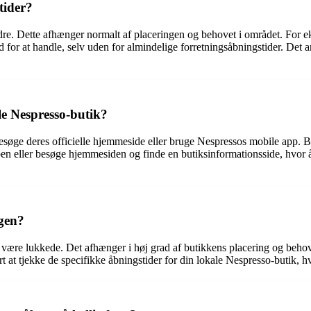
tider?
dre. Dette afhænger normalt af placeringen og behovet i området. For e
r at handle, selv uden for almindelige forretningsåbningstider. Det anb
le Nespresso-butik?
besøge deres officielle hjemmeside eller bruge Nespressos mobile app. B
pen eller besøge hjemmesiden og finde en butiksinformationsside, hvor 
agen?
re lukkede. Det afhænger i høj grad af butikkens placering og behovet
lurt at tjekke de specifikke åbningstider for din lokale Nespresso-buti