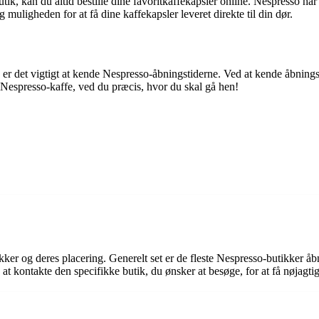
utik, kan du altid bestille dine favoritkaffekapsler online. Nespresso h
muligheden for at få dine kaffekapsler leveret direkte til din dør.
 er det vigtigt at kende Nespresso-åbningstiderne. Ved at kende åbnings
 Nespresso-kaffe, ved du præcis, hvor du skal gå hen!
ikker og deres placering. Generelt set er de fleste Nespresso-butikker 
 at kontakte den specifikke butik, du ønsker at besøge, for at få nøjagt