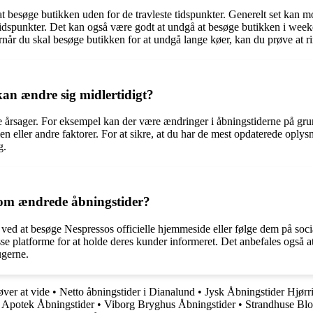
t besøge butikken uden for de travleste tidspunkter. Generelt set kan mo
e tidspunkter. Det kan også være godt at undgå at besøge butikken i weeke
ornår du skal besøge butikken for at undgå lange køer, kan du prøve at r
kan ændre sig midlertidigt?
ge årsager. For eksempel kan der være ændringer i åbningstiderne på gru
len eller andre faktorer. For at sikre, at du har de mest opdaterede oply
g.
 om ændrede åbningstider?
ed at besøge Nespressos officielle hjemmeside eller følge dem på soci
e platforme for at holde deres kunder informeret. Det anbefales også at 
ugerne.
øver at vide
•
Netto åbningstider i Dianalund
•
Jysk Åbningstider Hjør
Apotek Åbningstider
•
Viborg Bryghus Åbningstider
•
Strandhuse Blo