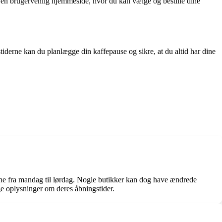
ar en brugervenlig hjemmeside, hvor du kan vælge og bestille dine
tiderne kan du planlægge din kaffepause og sikre, at du altid har dine
åbne fra mandag til lørdag. Nogle butikker kan dog have ændrede
ige oplysninger om deres åbningstider.