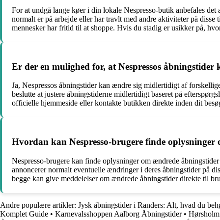
For at undgå lange køer i din lokale Nespresso-butik anbefales det a
normalt er på arbejde eller har travlt med andre aktiviteter på diss
mennesker har fritid til at shoppe. Hvis du stadig er usikker på, hv
Er der en mulighed for, at Nespressos åbningstider 
Ja, Nespressos åbningstider kan ændre sig midlertidigt af forskelli
beslutte at justere åbningstiderne midlertidigt baseret på efterspørgs
officielle hjemmeside eller kontakte butikken direkte inden dit besø
Hvordan kan Nespresso-brugere finde oplysninger
Nespresso-brugere kan finde oplysninger om ændrede åbningstider v
annoncerer normalt eventuelle ændringer i deres åbningstider på diss
begge kan give meddelelser om ændrede åbningstider direkte til br
Andre populære artikler:
Jysk åbningstider i Randers: Alt, hvad du beh
Komplet Guide
•
Karnevalsshoppen Aalborg Åbningstider
•
Hørsholm 