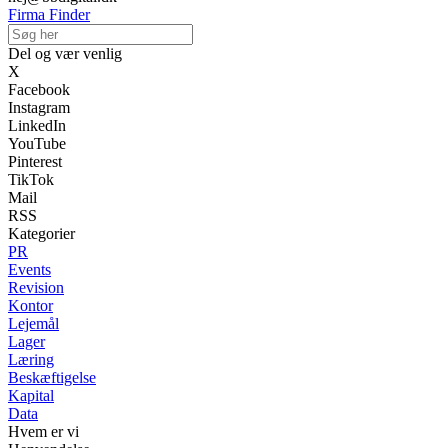
Firma Finder
Del og vær venlig
X
Facebook
Instagram
LinkedIn
YouTube
Pinterest
TikTok
Mail
RSS
Kategorier
PR
Events
Revision
Kontor
Lejemål
Lager
Læring
Beskæftigelse
Kapital
Data
Hvem er vi