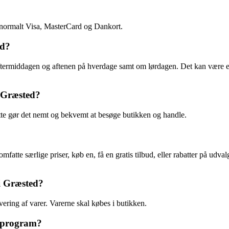
r normalt Visa, MasterCard og Dankort.
ed?
f eftermiddagen og aftenen på hverdage samt om lørdagen. Det kan være e
i Græsted?
ette gør det nemt og bekvemt at besøge butikken og handle.
atte særlige priser, køb en, få en gratis tilbud, eller rabatter på udval
 i Græsted?
evering af varer. Varerne skal købes i butikken.
tsprogram?