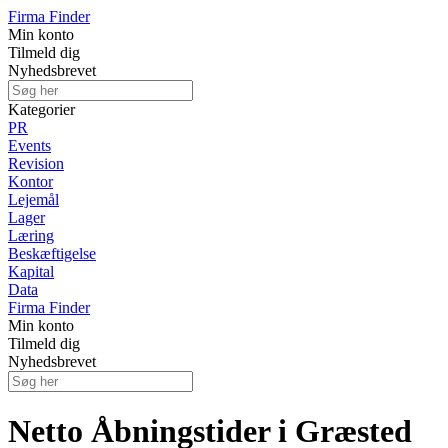
Firma Finder
Min konto
Tilmeld dig
Nyhedsbrevet
Kategorier
PR
Events
Revision
Kontor
Lejemål
Lager
Læring
Beskæftigelse
Kapital
Data
Firma Finder
Min konto
Tilmeld dig
Nyhedsbrevet
Netto Åbningstider i Græsted