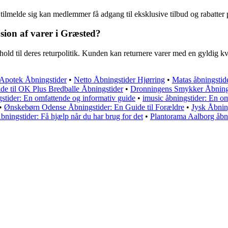
tilmelde sig kan medlemmer få adgang til eksklusive tilbud og rabatter 
sion af varer i Græsted?
hold til deres returpolitik. Kunden kan returnere varer med en gyldig kv
 Apotek Åbningstider
•
Netto Åbningstider Hjørring
•
Matas åbningstid
de til OK Plus Bredballe Åbningstider
•
Dronningens Smykker Åbning
stider: En omfattende og informativ guide
•
imusic åbningstider: En om
•
Ønskebørn Odense Åbningstider: En Guide til Forældre
•
Jysk Åbning
bningstider: Få hjælp når du har brug for det
•
Plantorama Aalborg åbn