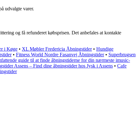
på udvalgte varer.
ittering og få refunderet købsprisen. Det anbefales at kontakte
er i Køge
•
XL Møbler Fredericia Åbningstider
•
Hundige
stider
•
Fitness World Nordre Fasanvej Åbningstider
•
Superbrugsen
fattende guide til at finde åbningstiderne for din nærmeste imusic-
stider Assens – Find dine åbningstider hos Jysk i Assens
•
Cafe
ingstider