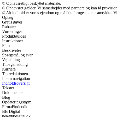
© Ophavsretligt beskyttet materiale.
© Ophavsret gælder. Vi samarbejder med partnere og kan få provisio
© Alt indhold er vores ejendom og må ikke bruges uden samtykke. Vi m
Oplæg
Gratis gaver
Rabatter
Vurderinger
Produktguides
Instruktioner
Film
Beskrivelse
Spørgsmål og svar
Vejledning
Tilbagemelding
Karriere
Tip redaktionen
Intern navigation
Indholdsoversigt
Tekster
Dokumenter
Blog
Opdateringsstrøm
FirmaFinder.dk
BB Digital
hej@bbdigital.dk