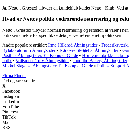
Ja, Netto i Græsted tilbyder en kundeklub kaldet Netto+ Klub. Ved at 
Hvad er Nettos politik vedrørende returnering og refu
Netto i Græsted tilbyder normalt returnering og refusion af varer i hen
butikken direkte for specifikke detaljer vedrørende returpolitikken.
Andre populære artikler:
Irma Hillerød Åbningstider
•
Frederiksværk
Bylaboratorium Åbningstider
•
Rødovre Skøjtehal Åbningstider
•
Gui
Posthus Åbningstider: En Komplet Guide
•
Hornvarefabrikken åbning
butik
•
Vollsmose Torv Åbningstider
•
Juno the Bakery Åbningstider
Mikkel Slagelse Åbningstider: En Komplet Guide
•
Philips Support Å
Firma Finder
Del og vær venlig
X
Facebook
Instagram
LinkedIn
YouTube
Pinterest
TikTok
Mail
RSS