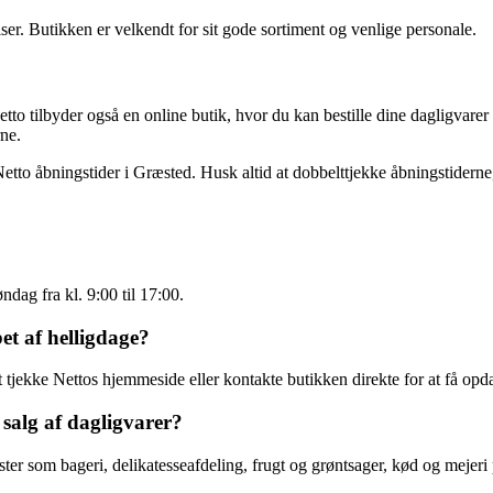
iser. Butikken er velkendt for sit gode sortiment og venlige personale.
to tilbyder også en online butik, hvor du kan bestille dine dagligvarer 
ne.
Netto åbningstider i Græsted. Husk altid at dobbelttjekke åbningstiderne
ndag fra kl. 9:00 til 17:00.
et af helligdage?
at tjekke Nettos hjemmeside eller kontakte butikken direkte for at få op
 salg af dagligvarer?
ter som bageri, delikatesseafdeling, frugt og grøntsager, kød og mejer