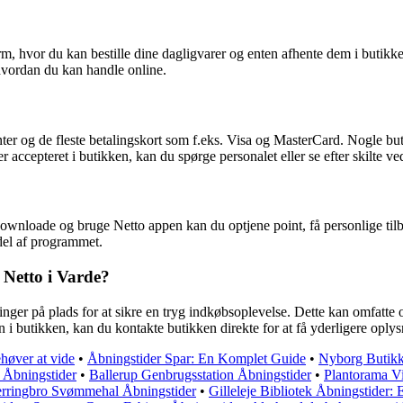
rm, hvor du kan bestille dine dagligvarer og enten afhente dem i butikke
 hvordan du kan handle online.
nter og de fleste betalingskort som f.eks. Visa og MasterCard. Nogle bu
r accepteret i butikken, kan du spørge personalet eller se efter skilte ve
t downloade og bruge Netto appen kan du optjene point, få personlige t
del af programmet.
 Netto i Varde?
ltninger på plads for at sikre en tryg indkøbsoplevelse. Dette kan omfa
i butikken, kan du kontakte butikken direkte for at få yderligere oplys
høver at vide
•
Åbningstider Spar: En Komplet Guide
•
Nyborg Butikk
Åbningstider
•
Ballerup Genbrugsstation Åbningstider
•
Plantorama V
erringbro Svømmehal Åbningstider
•
Gilleleje Bibliotek Åbningstider