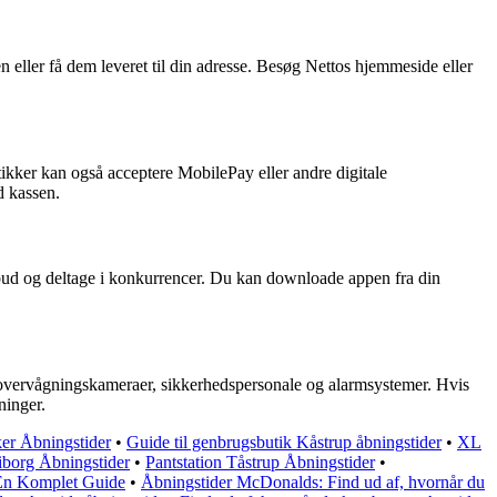
n eller få dem leveret til din adresse. Besøg Nettos hjemmeside eller
tikker kan også acceptere MobilePay eller andre digitale
d kassen.
ilbud og deltage i konkurrencer. Du kan downloade appen fra din
tte overvågningskameraer, sikkerhedspersonale og alarmsystemer. Hvis
ninger.
er Åbningstider
•
Guide til genbrugsbutik Kåstrup åbningstider
•
XL
iborg Åbningstider
•
Pantstation Tåstrup Åbningstider
•
: En Komplet Guide
•
Åbningstider McDonalds: Find ud af, hvornår du