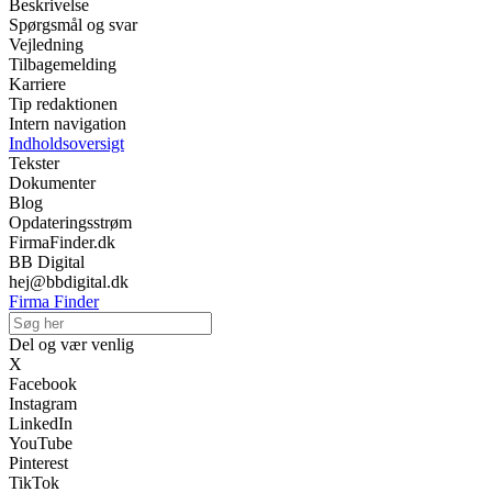
Beskrivelse
Spørgsmål og svar
Vejledning
Tilbagemelding
Karriere
Tip redaktionen
Intern navigation
Indholdsoversigt
Tekster
Dokumenter
Blog
Opdateringsstrøm
FirmaFinder.dk
BB Digital
hej@bbdigital.dk
Firma Finder
Del og vær venlig
X
Facebook
Instagram
LinkedIn
YouTube
Pinterest
TikTok