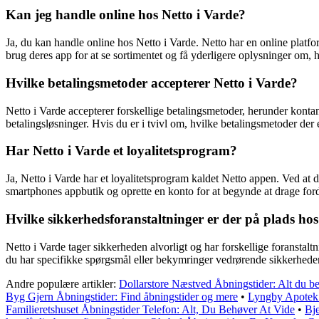
Kan jeg handle online hos Netto i Varde?
Ja, du kan handle online hos Netto i Varde. Netto har en online platfo
brug deres app for at se sortimentet og få yderligere oplysninger om,
Hvilke betalingsmetoder accepterer Netto i Varde?
Netto i Varde accepterer forskellige betalingsmetoder, herunder konta
betalingsløsninger. Hvis du er i tvivl om, hvilke betalingsmetoder der e
Har Netto i Varde et loyalitetsprogram?
Ja, Netto i Varde har et loyalitetsprogram kaldet Netto appen. Ved a
smartphones appbutik og oprette en konto for at begynde at drage for
Hvilke sikkerhedsforanstaltninger er der på plads hos
Netto i Varde tager sikkerheden alvorligt og har forskellige foransta
du har specifikke spørgsmål eller bekymringer vedrørende sikkerheden 
Andre populære artikler:
Dollarstore Næstved Åbningstider: Alt du be
Byg Gjern Åbningstider: Find åbningstider og mere
•
Lyngby Apotek 
Familieretshuset Åbningstider Telefon: Alt, Du Behøver At Vide
•
Bj