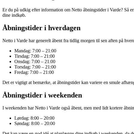
Er du på udkig efter information om Netto åbningstider i Varde? Så er 
dine indkøb.
Åbningstider i hverdagen
Netto i Varde har generelt åbent fra tidlig morgen til sen aften på hve
Mandag: 7:00 – 21:00
Tirsdag: 7:00 – 21:00
Onsdag: 7:00 – 21:00
Torsdag: 7:00 – 21:00
Fredag: 7:00 – 21:00
Det er vigtigt at bemærke, at åbningstider kan variere en smule afhængi
Åbningstider i weekenden
I weekenden har Netto i Varde også åbent, men med lidt kortere åbnin
Lørdag: 8:00 – 20:00
Søndag: 8:00 – 20:00
Det kan være en god idé at planlægge dine indkøb i weekenden, da der