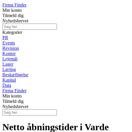
Firma Finder
Min konto
Tilmeld dig
Nyhedsbrevet
Kategorier
PR
Events
Revision
Kontor
Lejemål
Lager
Læring
Beskæftigelse
Kapital
Data
Firma Finder
Min konto
Tilmeld dig
Nyhedsbrevet
Netto åbningstider i Varde