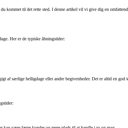
du kommet til det rette sted. I denne artikel vil vi give dig en omfatte
rdage. Her er de typiske åbningstider:
gt af særlige helligdage eller andre begivenheder. Det er altid en god id
gstider:
 kan være færre kunder og mere plads til at handle i ro og mag.