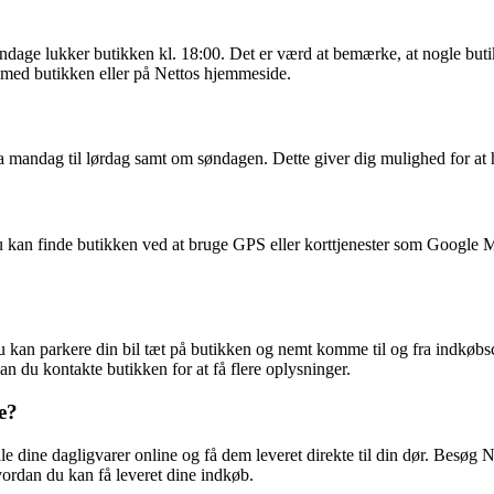
øndage lukker butikken kl. 18:00. Det er værd at bemærke, at nogle but
e med butikken eller på Nettos hjemmeside.
 mandag til lørdag samt om søndagen. Dette giver dig mulighed for at h
Du kan finde butikken ved at bruge GPS eller korttjenester som Google 
 Du kan parkere din bil tæt på butikken og nemt komme til og fra indkøb
n du kontakte butikken for at få flere oplysninger.
e?
lle dine dagligvarer online og få dem leveret direkte til din dør. Besøg 
hvordan du kan få leveret dine indkøb.