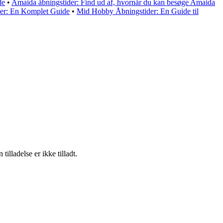
de
•
Amaida åbningstider: Find ud af, hvornår du kan besøge Amaida
er: En Komplet Guide
•
Mid Hobby Åbningstider: En Guide til
lladelse er ikke tilladt.