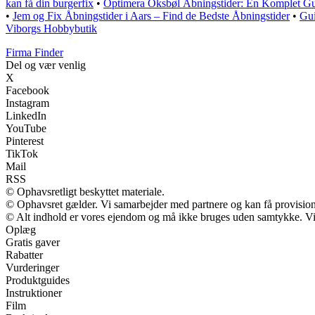
kan få din burgerfix
•
Optimera Oksbøl Åbningstider: En Komplet G
•
Jem og Fix Åbningstider i Aars – Find de Bedste Åbningstider
•
Gui
Viborgs Hobbybutik
Firma Finder
Del og vær venlig
X
Facebook
Instagram
LinkedIn
YouTube
Pinterest
TikTok
Mail
RSS
© Ophavsretligt beskyttet materiale.
© Ophavsret gælder. Vi samarbejder med partnere og kan få provisio
© Alt indhold er vores ejendom og må ikke bruges uden samtykke. Vi m
Oplæg
Gratis gaver
Rabatter
Vurderinger
Produktguides
Instruktioner
Film