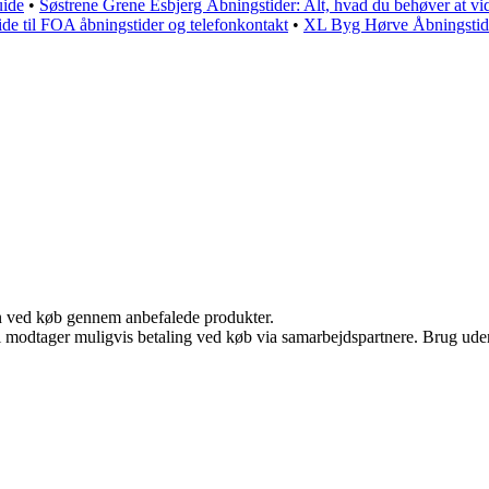
uide
•
Søstrene Grene Esbjerg Åbningstider: Alt, hvad du behøver at vi
de til FOA åbningstider og telefonkontakt
•
XL Byg Hørve Åbningstid
n ved køb gennem anbefalede produkter.
odtager muligvis betaling ved køb via samarbejdspartnere. Brug uden ti