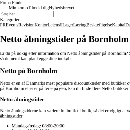
Firma Finder
Min konto
Tilmeld dig
Nyhedsbrevet
Kategorier
PR
Events
Revision
Kontor
Lejemål
Lager
Læring
Beskæftigelse
Kapital
Da
Netto åbningstider på Bornholm
Er du på udkig efter information om Netto åbningstider på Bornholm? Så
så du nemt kan planlægge dine indkøb.
Netto på Bornholm
Netto er en af Danmarks mest populære discountkæder med butikker over
på Bornholm eller er på ferie på øen, kan du finde flere Netto-butikker
Netto åbningstider
Netto åbningstiderne kan variere fra butik til butik, så det er vigtigt
åbningstider:
Mandag-fredag: 08:00-20:00