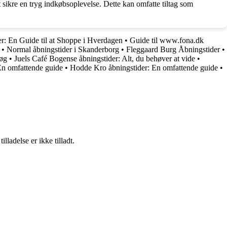
 sikre en tryg indkøbsoplevelse. Dette kan omfatte tiltag som
r: En Guide til at Shoppe i Hverdagen
•
Guide til www.fona.dk
•
Normal åbningstider i Skanderborg
•
Fleggaard Burg Åbningstider
•
søg
•
Juels Café Bogense åbningstider: Alt, du behøver at vide
•
En omfattende guide
•
Hodde Kro åbningstider: En omfattende guide
•
adelse er ikke tilladt.