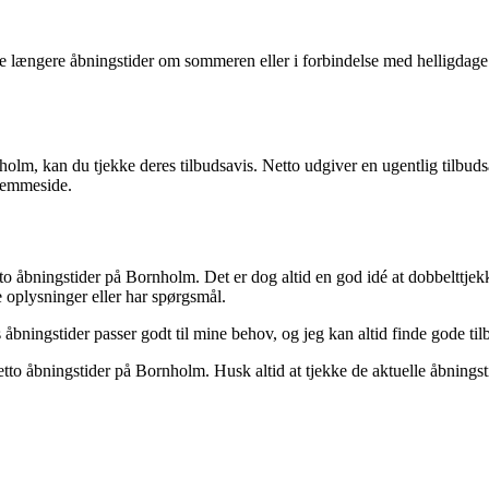
ængere åbningstider om sommeren eller i forbindelse med helligdage. De
olm, kan du tjekke deres tilbudsavis. Netto udgiver en ugentlig tilbuds
hjemmeside.
o åbningstider på Bornholm. Det er dog altid en god idé at dobbelttjek
e oplysninger eller har spørgsmål.
åbningstider passer godt til mine behov, og jeg kan altid finde gode ti
etto åbningstider på Bornholm. Husk altid at tjekke de aktuelle åbnings