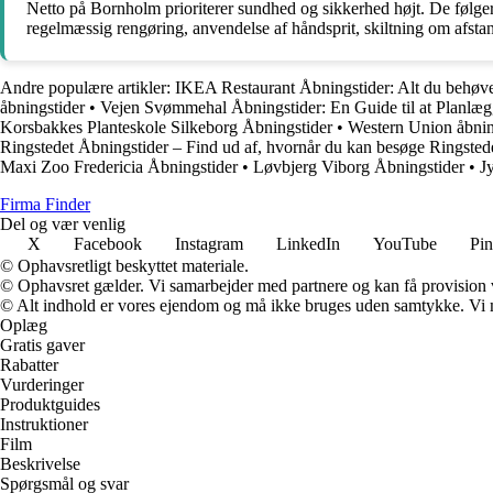
Netto på Bornholm prioriterer sundhed og sikkerhed højt. De følger 
regelmæssig rengøring, anvendelse af håndsprit, skiltning om afsta
Andre populære artikler:
IKEA Restaurant Åbningstider: Alt du behøve
åbningstider
•
Vejen Svømmehal Åbningstider: En Guide til at Planlæ
Korsbakkes Planteskole Silkeborg Åbningstider
•
Western Union åbnin
Ringstedet Åbningstider – Find ud af, hvornår du kan besøge Ringsted
Maxi Zoo Fredericia Åbningstider
•
Løvbjerg Viborg Åbningstider
•
J
Firma Finder
Del og vær venlig
X
Facebook
Instagram
LinkedIn
YouTube
Pin
© Ophavsretligt beskyttet materiale.
© Ophavsret gælder. Vi samarbejder med partnere og kan få provision
© Alt indhold er vores ejendom og må ikke bruges uden samtykke. Vi mod
Oplæg
Gratis gaver
Rabatter
Vurderinger
Produktguides
Instruktioner
Film
Beskrivelse
Spørgsmål og svar