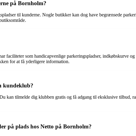
kerne på Bornholm?
gspladser til kunderne. Nogle butikker kan dog have begrænsede parkeri
 butiksområde.
ar faciliteter som handicapvenlige parkeringspladser, indkøbskurve og
ken for at få yderligere information.
en kundeklub?
kan tilmelde dig klubben gratis og få adgang til eksklusive tilbud, rab
 der på plads hos Netto på Bornholm?