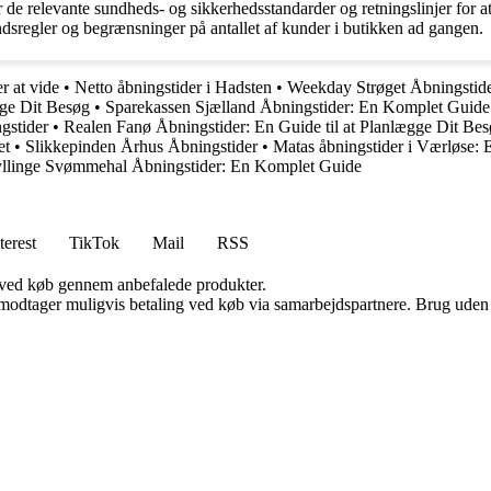
de relevante sundheds- og sikkerhedsstandarder og retningslinjer for at
ndsregler og begrænsninger på antallet af kunder i butikken ad gangen.
r at vide
•
Netto åbningstider i Hadsten
•
Weekday Strøget Åbningstide
gge Dit Besøg
•
Sparekassen Sjælland Åbningstider: En Komplet Guide
gstider
•
Realen Fanø Åbningstider: En Guide til at Planlægge Dit Be
et
•
Slikkepinden Århus Åbningstider
•
Matas åbningstider i Værløse: 
yllinge Svømmehal Åbningstider: En Komplet Guide
terest
TikTok
Mail
RSS
 ved køb gennem anbefalede produkter.
tager muligvis betaling ved køb via samarbejdspartnere. Brug uden till