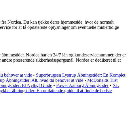
inger fra Nordea. Du kan tjekke deres hjemmeside, hvor de normalt
ervice for at få opdaterede oplysninger om eventuelle midlertidige
le åbningstider. Nordea har en 24/7 lån og kundeservicenummer, der er
er andre presserende sikkerhedsspørgsmål. Nordea er dedikeret til at
u behøver at vide
•
Superbrugsen Lystrup Åbningstider: En Komplet
up Åbningstider: Alt, hvad du behøver at vide
•
McDonalds Tilst
ingstider: Et Nyttigt Guide
•
Power Aalborg Åbningstider
•
XL
ykbar åbningstider: En omfattende guide til at finde de bedste