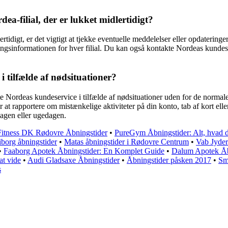
ea-filial, der er lukket midlertidigt?
dlertidigt, er det vigtigt at tjekke eventuelle meddelelser eller opdater
lingsinformationen for hver filial. Du kan også kontakte Nordeas kundes
 tilfælde af nødsituationer?
te Nordeas kundeservice i tilfælde af nødsituationer uden for de norma
r at rapportere om mistænkelige aktiviteter på din konto, tab af kort ell
dagen eller ugedagen.
Fitness DK Rødovre Åbningstider
•
PureGym Åbningstider: Alt, hvad d
org åbningstider
•
Matas åbningstider i Rødovre Centrum
•
Vab Jyder
•
Faaborg Apotek Åbningstider: En Komplet Guide
•
Dalum Apotek Åbn
at vide
•
Audi Gladsaxe Åbningstider
•
Åbningstider påsken 2017
•
Sm
s