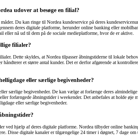
rdea udover at besøge en filial?
ge måder. Du kan ringe til Nordea kundeservice på deres kundeservicenum
nem deres digitale platforme, herunder online banking eller mobilbank
 eller nå ud til dem på de sociale medieplatforme, hvor de er aktive.
ige filialer?
ilialer. Dette skyldes, at Nordea tilpasser åbningstiderne til lokale beh
er håndterer et større antal kunder. Det er derfor afgørende at kontroller
elligdage eller særlige begivenheder?
ller særlige begivenheder. De kan vælge at forlænge deres almindelige
ller forlængede åbningstider i weekender. Det anbefales at holde øje me
ligdage eller særlige begivenheder.
åbningstider?
er ved hjælp af deres digitale platforme. Nordea tilbyder online banki
re. Disse digitale kanaler er tilgængelige 24 timer i døgnet, 7 dage om 