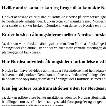
Hvilke andre kanaler kan jeg bruge til at kontakte No
Udover at besøge en filial kan du kontakte Nordea på flere forskelli
bankrelaterede anliggender. Du kan også kommunikere med Nordea gen
eller sende en sikker besked. Derudover kan du sende Nordea en e-mail
Er der forskel i åbningstiderne mellem Nordeas forskell
Ja, der kan være forskel i åbningstiderne mellem Nordeas forskellige f
åbningstider end andre, især de større eller mere centrale afdelinger, d
planlægger dit bankbesøg.
Har Nordea udvidede åbningstider i forbindelse med h
Nordea kan have udvidede åbningstider i forbindelse med helligdage e
bekvemme tidspunkter. Dette kan omfatte udvidede aftenåbningstider e
få opdaterede oplysninger om deres åbningstider i forbindelse med hel
Kan jeg udføre banktransaktioner uden for Nordeas 
Ja, du kan udføre visse banktransaktioner uden for Nordeas åbningstid
handlinger som overførsler, betalinger, saldoforespørgsler og meget me
bankforretninger, når det passer dig bedst.