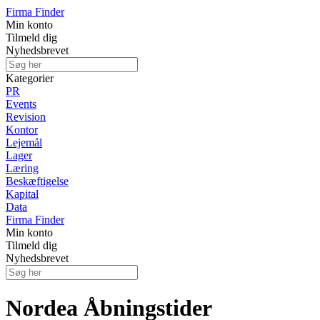
Firma Finder
Min konto
Tilmeld dig
Nyhedsbrevet
Kategorier
PR
Events
Revision
Kontor
Lejemål
Lager
Læring
Beskæftigelse
Kapital
Data
Firma Finder
Min konto
Tilmeld dig
Nyhedsbrevet
Nordea Åbningstider