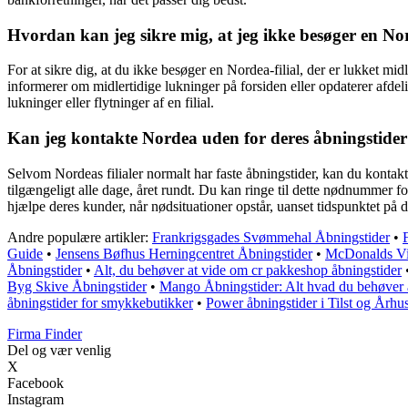
Hvordan kan jeg sikre mig, at jeg ikke besøger en Nord
For at sikre dig, at du ikke besøger en Nordea-filial, der er lukket mi
informerer om midlertidige lukninger på forsiden eller opdaterer afde
lukninger eller flytninger af en filial.
Kan jeg kontakte Nordea uden for deres åbningstider i
Selvom Nordeas filialer normalt har faste åbningstider, kan du kontak
tilgængeligt alle dage, året rundt. Du kan ringe til dette nødnummer fo
hjælpe deres kunder, når nødsituationer opstår, uanset tidspunktet på 
Andre populære artikler:
Frankrigsgades Svømmehal Åbningstider
•
Guide
•
Jensens Bøfhus Herningcentret Åbningstider
•
McDonalds Vib
Åbningstider
•
Alt, du behøver at vide om cr pakkeshop åbningstider
Byg Skive Åbningstider
•
Mango Åbningstider: Alt hvad du behøver 
åbningstider for smykkebutikker
•
Power åbningstider i Tilst og Århu
Firma Finder
Del og vær venlig
X
Facebook
Instagram