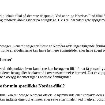
 din lokale filial på det rette tidspunkt. Ved at bruge Nordeas Find fili
 ændrede åbningstider på helligdage. Hvis du har yderligere spørgsmål
esøger. Generelt følger de fleste af Nordeas afdelinger følgende åbnings
 nogle af afdelingerne kan have længere åbningstider eller have åbent p
derne?
 de tidspunkter, hvor kunderne kan besøge en filial for at få personlig
ge deres besøg eller bankærend i overensstemmelse hermed. Det er vig
 bankbesøg indenfor ugens normale åbningstider.
for min specifikke Nordea-filial?
filial kan du besøge Nordeas officielle hjemmeside eller kontakte dere
u kan indtaste dine oplysninger eller søge efter filialen ved hjælp af pos