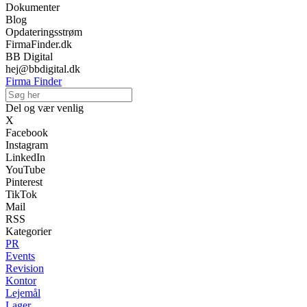
Dokumenter
Blog
Opdateringsstrøm
FirmaFinder.dk
BB Digital
hej@bbdigital.dk
Firma Finder
Del og vær venlig
X
Facebook
Instagram
LinkedIn
YouTube
Pinterest
TikTok
Mail
RSS
Kategorier
PR
Events
Revision
Kontor
Lejemål
Lager