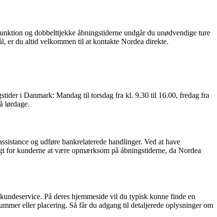
al funktion og dobbelttjekke åbningstiderne undgår du unødvendige ture
, er du altid velkommen til at kontakte Nordea direkte.
tider i Danmark: Mandag til torsdag fra kl. 9.30 til 16.00, fredag fra
å lørdage.
 assistance og udføre bankrelaterede handlinger. Ved at have
tigt for kunderne at være opmærksom på åbningstiderne, da Nordea
s kundeservice. På deres hjemmeside vil du typisk kunne finde en
tnummer eller placering. Så får du adgang til detaljerede oplysninger om