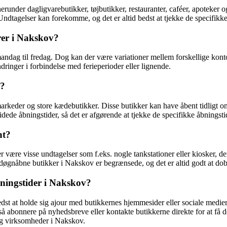
erunder dagligvarebutikker, tøjbutikker, restauranter, caféer, apoteker
 Undtagelser kan forekomme, og det er altid bedst at tjekke de specifik
rer i Nakskov?
dag til fredag. Dog kan der være variationer mellem forskellige kontorer
ringer i forbindelse med ferieperioder eller lignende.
r?
keder og store kædebutikker. Disse butikker kan have åbent tidligt om m
videde åbningstider, så det er afgørende at tjekke de specifikke åbnings
nt?
 være visse undtagelser som f.eks. nogle tankstationer eller kiosker, 
døgnåbne butikker i Nakskov er begrænsede, og det er altid godt at dob
ningstider i Nakskov?
edst at holde sig ajour med butikkernes hjemmesider eller sociale medie
abonnere på nyhedsbreve eller kontakte butikkerne direkte for at få de
 og virksomheder i Nakskov.