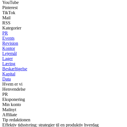
YouTube
Pinterest
TikTok
Mail
RSS
Kategorier
PR
Events
Revision
Kontor
Lejemål
Lager
Læring
Beskæftigelse
Kapital
Data
Hvem er vi
Henvendelse
PR
Eksponering
Min konto
Mailnyt
Affiliate
Tip redaktionen
Effektiv tidsstyring: strategier til en produktiv hverdag