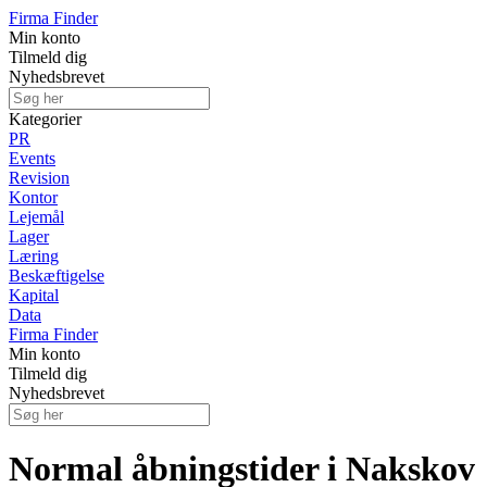
Firma Finder
Min konto
Tilmeld dig
Nyhedsbrevet
Kategorier
PR
Events
Revision
Kontor
Lejemål
Lager
Læring
Beskæftigelse
Kapital
Data
Firma Finder
Min konto
Tilmeld dig
Nyhedsbrevet
Normal åbningstider i Nakskov