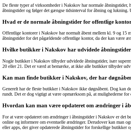
De fleste typer af virksomheder i Nakskov har normale åbningstider, h
åbningstider og følger det gængse tidsinterval for åbning og lukning.
Hvad er de normale åbningstider for offentlige konto
Offentlige kontorer i Nakskov har normalt åbent mellem kl. 9 og 15 man
åbningstider for det pågældende offentlige kontor, da der kan være ænd
Hvilke butikker i Nakskov har udvidede åbningstide
Nogle butikker i Nakskov tilbyder udvidede åbningstider, især supermar
20 eller 21. Det er værd at bemærke, at ikke alle butikker tilbyder ud
Kan man finde butikker i Nakskov, der har døgnåbe
Generelt har de fleste butikker i Nakskov ikke døgnåbent. Dog kan der
rundt. Det er dog vigtigt at være opmærksom på, at mulighederne for 
Hvordan kan man være opdateret om ændringer i åb
For at være opdateret om ændringer i åbningstider i Nakskov er det b
online og informere om eventuelle ændringer. Derudover kan man også 
eller apps, der giver opdaterede åbningstider for forskellige butikker