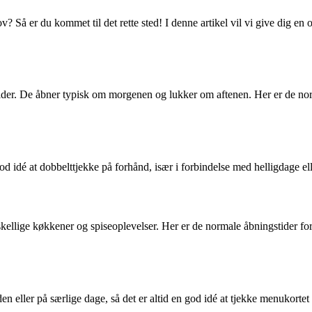
 Så er du kommet til det rette sted! I denne artikel vil vi give dig en 
ider. De åbner typisk om morgenen og lukker om aftenen. Her er de no
n god idé at dobbelttjekke på forhånd, især i forbindelse med helligdage e
rskellige køkkener og spiseoplevelser. Her er de normale åbningstider fo
 eller på særlige dage, så det er altid en god idé at tjekke menukortet