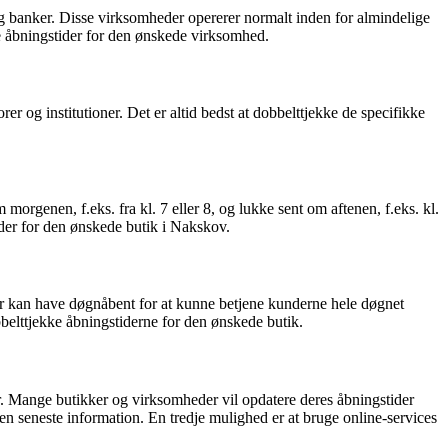
 og banker. Disse virksomheder opererer normalt inden for almindelige
ke åbningstider for den ønskede virksomhed.
 og institutioner. Det er altid bedst at dobbelttjekke de specifikke
orgenen, f.eks. fra kl. 7 eller 8, og lukke sent om aftenen, f.eks. kl.
tider for den ønskede butik i Nakskov.
der kan have døgnåbent for at kunne betjene kunderne hele døgnet
belttjekke åbningstiderne for den ønskede butik.
r. Mange butikker og virksomheder vil opdatere deres åbningstider
n seneste information. En tredje mulighed er at bruge online-services