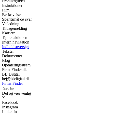
Produktguides
Instruktioner
Film
Beskrivelse
Spørgsmål og svar
Vejledning
Tilbagemelding
Karriere
Tip redaktionen
Intern navigation
Indholdsoversigt
Tekster
Dokumenter
Blog
Opdateringsstrøm
FirmaFinder.dk
BB Digital
hej@bbdigital.dk
Firma Finder
Del og vær venlig
X
Facebook
Instagram
LinkedIn