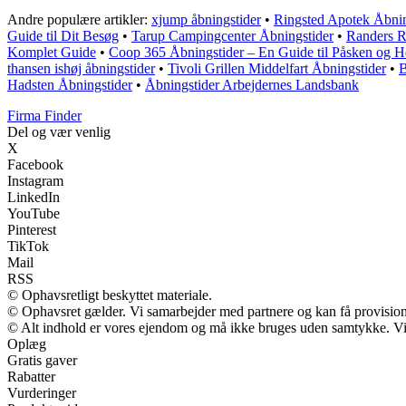
Andre populære artikler:
xjump åbningstider
•
Ringsted Apotek Åbnin
Guide til Dit Besøg
•
Tarup Campingcenter Åbningstider
•
Randers R
Komplet Guide
•
Coop 365 Åbningstider – En Guide til Påsken og H
thansen ishøj åbningstider
•
Tivoli Grillen Middelfart Åbningstider
•
B
Hadsten Åbningstider
•
Åbningstider Arbejdernes Landsbank
Firma Finder
Del og vær venlig
X
Facebook
Instagram
LinkedIn
YouTube
Pinterest
TikTok
Mail
RSS
© Ophavsretligt beskyttet materiale.
© Ophavsret gælder. Vi samarbejder med partnere og kan få provisio
© Alt indhold er vores ejendom og må ikke bruges uden samtykke. Vi m
Oplæg
Gratis gaver
Rabatter
Vurderinger