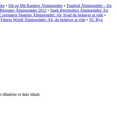
der
•
Dit og Mit Randers Åbningstider
•
Trapholt Åbningstider – En
Blomster Åbningstider 2022
•
Stark Bjerringbro Åbningstider: En
Coronatest Slagelse Åbningstider: Alt, hvad du behøver at vide
•
•
Fitness World Åbningstider: Alt, du behøver at vide
•
XL Byg
lladelse er ikke tilladt.