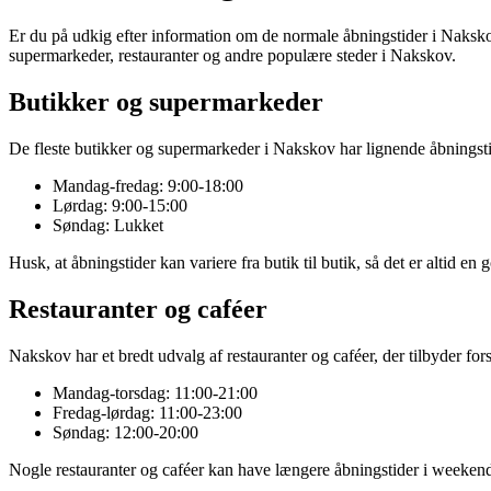
Er du på udkig efter information om de normale åbningstider i Nakskov?
supermarkeder, restauranter og andre populære steder i Nakskov.
Butikker og supermarkeder
De fleste butikker og supermarkeder i Nakskov har lignende åbningst
Mandag-fredag: 9:00-18:00
Lørdag: 9:00-15:00
Søndag: Lukket
Husk, at åbningstider kan variere fra butik til butik, så det er altid e
Restauranter og caféer
Nakskov har et bredt udvalg af restauranter og caféer, der tilbyder fo
Mandag-torsdag: 11:00-21:00
Fredag-lørdag: 11:00-23:00
Søndag: 12:00-20:00
Nogle restauranter og caféer kan have længere åbningstider i weekenden