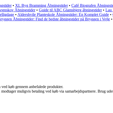
gstider
•
XL Byg Bramming Åbningstider
•
Café Biografen Åbningsti
egnskov Åbningstider
•
Guide til ABC Glamsbjerg åbningstider
•
Lau 
elligdage
•
Aldershvile Planteskole Åbningstider: En Komplet Guide
•
ryggen Åbningstider: Find de bedste åbningstider på Bryggen i Vejle
n ved køb gennem anbefalede produkter.
odtager muligvis betaling ved køb via samarbejdspartnere. Brug uden ti