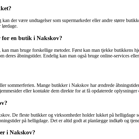
kket?
 kan der være undtagelser som supermarkeder eller andre større butikke
 lørdage.
 for en butik i Nakskov?
v, kan man bruge forskellige metoder. Først kan man tjekke butikkens hj
 om deres åbningstider. Endelig kan man også bruge online-services eller
 eller sommerferien. Mange butikker i Nakskov har ændrede åbningstider 
jemmesider eller kontakte dem direkte for at få opdaterede oplysninger 
ov?
skov. De fleste butikker og virksomheder holder lukket på helligdage s
ningstider på helligdage. Det er altid godt at planlægge indkøb og tjen
der i Nakskov?