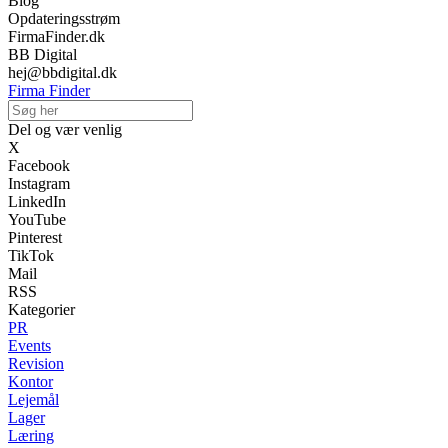
Blog
Opdateringsstrøm
FirmaFinder.dk
BB Digital
hej@bbdigital.dk
Firma Finder
Del og vær venlig
X
Facebook
Instagram
LinkedIn
YouTube
Pinterest
TikTok
Mail
RSS
Kategorier
PR
Events
Revision
Kontor
Lejemål
Lager
Læring