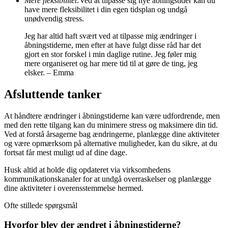
Mere fleksibilitet:
Ved at tilpasse sig nye åbningstider kan du
have mere fleksibilitet i din egen tidsplan og undgå
unødvendig stress.
Jeg har altid haft svært ved at tilpasse mig ændringer i
åbningstiderne, men efter at have fulgt disse råd har det
gjort en stor forskel i min daglige rutine. Jeg føler mig
mere organiseret og har mere tid til at gøre de ting, jeg
elsker. – Emma
Afsluttende tanker
At håndtere ændringer i åbningstiderne kan være udfordrende, men
med den rette tilgang kan du minimere stress og maksimere din tid.
Ved at forstå årsagerne bag ændringerne, planlægge dine aktiviteter
og være opmærksom på alternative muligheder, kan du sikre, at du
fortsat får mest muligt ud af dine dage.
Husk altid at holde dig opdateret via virksomhedens
kommunikationskanaler for at undgå overraskelser og planlægge
dine aktiviteter i overensstemmelse hermed.
Ofte stillede spørgsmål
Hvorfor blev der ændret i åbningstiderne?