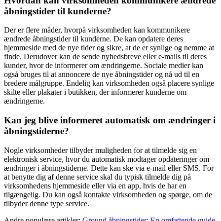
Hvordan kan virksomheden kommunikere ændrede
åbningstider til kunderne?
Der er flere måder, hvorpå virksomheden kan kommunikere
ændrede åbningstider til kunderne. De kan opdatere deres
hjemmeside med de nye tider og sikre, at de er synlige og nemme at
finde. Derudover kan de sende nyhedsbreve eller e-mails til deres
kunder, hvor de informerer om ændringerne. Sociale medier kan
også bruges til at annoncere de nye åbningstider og nå ud til en
bredere målgruppe. Endelig kan virksomheden også placere synlige
skilte eller plakater i butikken, der informerer kunderne om
ændringerne.
Kan jeg blive informeret automatisk om ændringer i
åbningstiderne?
Nogle virksomheder tilbyder muligheden for at tilmelde sig en
elektronisk service, hvor du automatisk modtager opdateringer om
ændringer i åbningstiderne. Dette kan ske via e-mail eller SMS. For
at benytte dig af denne service skal du typisk tilmelde dig på
virksomhedens hjemmeside eller via en app, hvis de har en
tilgængelig. Du kan også kontakte virksomheden og spørge, om de
tilbyder denne type service.
Andre populære artikler:
Ground åbningstider: En omfattende guide