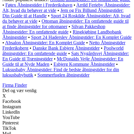
•
Føtex Åbningstider i Frederikshavn
•
Arrild Ferieby Åbningstider:
Alt, hvad du behøver at vide
•
Jem og Fix Billund Åbningstider:
Din Guide til at Handle
•
Sport 24 Roskilde Åbningstider: Alt, hvad
du behøver at vide
•
Ottoman åbningstider: En omfattende guide til
at finde åbningstider for ottomaner
•
Silvan Pakkeshop
Åbningstider: En omfattende guide
•
Ringkjøbing Landbobank
Åbningstider
•
Sport 24 Haderslev Åbningstider: En Komplet Guide
•
Absalon Åbningstider: En Komplet Guide
•
Netto Åbningstider
Frederiksberg
•
Danske Bank Esbjerg Åbningstider
•
Poolworld
åbningstider: En omfattende guide
•
Sats Nygårdsvej Åbningstider:
En Guide til Træningstider
•
McDonalds Vejle Åbningstider: En
Guide til at Nyde Maden
•
Esbjerg Kommune Åbningstider
•
Luksusbaby Åbningstider: Find de bedste åbningstider for din
luksusbabybutik
•
Sommerfuglen åbningstider
Firma Finder
Del og vær venlig
X
Facebook
Instagram
LinkedIn
YouTube
Pinterest
TikTok
Mail