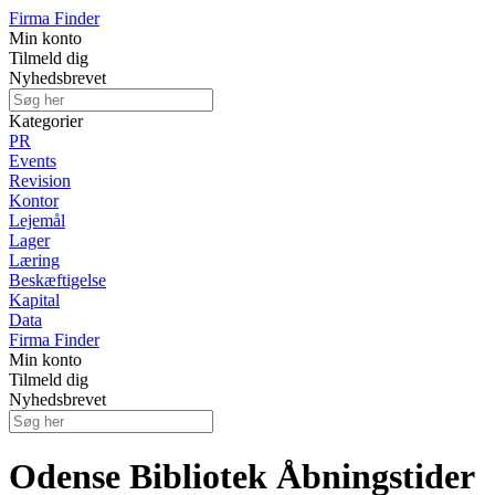
Firma Finder
Min konto
Tilmeld dig
Nyhedsbrevet
Kategorier
PR
Events
Revision
Kontor
Lejemål
Lager
Læring
Beskæftigelse
Kapital
Data
Firma Finder
Min konto
Tilmeld dig
Nyhedsbrevet
Odense Bibliotek Åbningstider