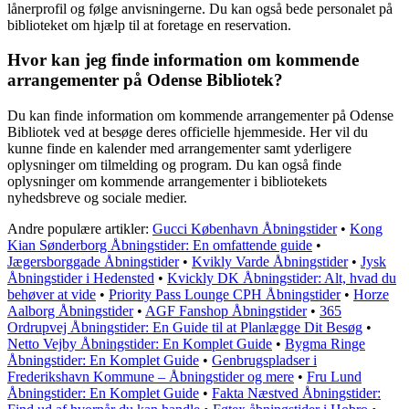
lånerprofil og følge anvisningerne. Du kan også bede personalet på
biblioteket om hjælp til at foretage en reservation.
Hvor kan jeg finde information om kommende
arrangementer på Odense Bibliotek?
Du kan finde information om kommende arrangementer på Odense
Bibliotek ved at besøge deres officielle hjemmeside. Her vil du
kunne finde en kalender med arrangementer samt yderligere
oplysninger om tilmelding og program. Du kan også finde
oplysninger om kommende arrangementer i bibliotekets
nyhedsbreve og sociale medier.
Andre populære artikler:
Gucci København Åbningstider
•
Kong
Kian Sønderborg Åbningstider: En omfattende guide
•
Jægersborggade Åbningstider
•
Kvikly Varde Åbningstider
•
Jysk
Åbningstider i Hedensted
•
Kvickly DK Åbningstider: Alt, hvad du
behøver at vide
•
Priority Pass Lounge CPH Åbningstider
•
Horze
Aalborg Åbningstider
•
AGF Fanshop Åbningstider
•
365
Ordrupvej Åbningstider: En Guide til at Planlægge Dit Besøg
•
Netto Vejby Åbningstider: En Komplet Guide
•
Bygma Ringe
Åbningstider: En Komplet Guide
•
Genbrugspladser i
Frederikshavn Kommune – Åbningstider og mere
•
Fru Lund
Åbningstider: En Komplet Guide
•
Fakta Næstved Åbningstider: