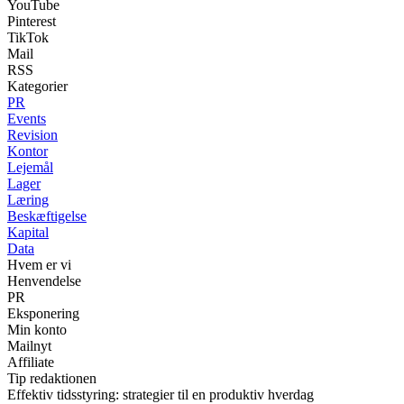
YouTube
Pinterest
TikTok
Mail
RSS
Kategorier
PR
Events
Revision
Kontor
Lejemål
Lager
Læring
Beskæftigelse
Kapital
Data
Hvem er vi
Henvendelse
PR
Eksponering
Min konto
Mailnyt
Affiliate
Tip redaktionen
Effektiv tidsstyring: strategier til en produktiv hverdag