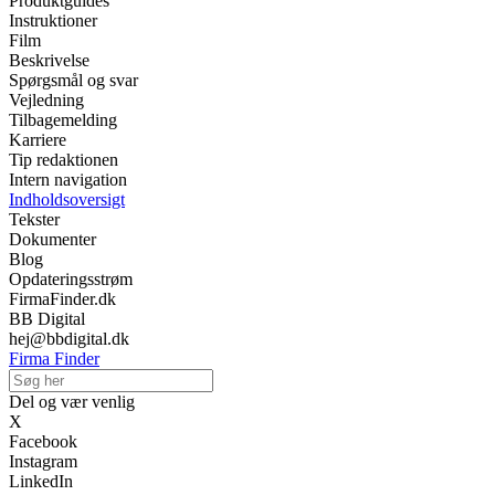
Produktguides
Instruktioner
Film
Beskrivelse
Spørgsmål og svar
Vejledning
Tilbagemelding
Karriere
Tip redaktionen
Intern navigation
Indholdsoversigt
Tekster
Dokumenter
Blog
Opdateringsstrøm
FirmaFinder.dk
BB Digital
hej@bbdigital.dk
Firma Finder
Del og vær venlig
X
Facebook
Instagram
LinkedIn