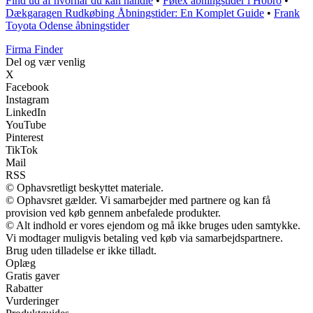
Find ud af hvornår du kan handle
•
Føtex åbningstider i Hobro
•
Dækgaragen Rudkøbing Åbningstider: En Komplet Guide
•
Frank
Toyota Odense åbningstider
Firma Finder
Del og vær venlig
X
Facebook
Instagram
LinkedIn
YouTube
Pinterest
TikTok
Mail
RSS
© Ophavsretligt beskyttet materiale.
© Ophavsret gælder. Vi samarbejder med partnere og kan få
provision ved køb gennem anbefalede produkter.
© Alt indhold er vores ejendom og må ikke bruges uden samtykke.
Vi modtager muligvis betaling ved køb via samarbejdspartnere.
Brug uden tilladelse er ikke tilladt.
Oplæg
Gratis gaver
Rabatter
Vurderinger