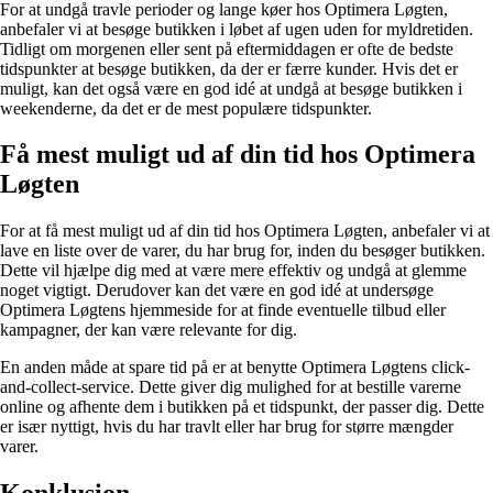
For at undgå travle perioder og lange køer hos Optimera Løgten,
anbefaler vi at besøge butikken i løbet af ugen uden for myldretiden.
Tidligt om morgenen eller sent på eftermiddagen er ofte de bedste
tidspunkter at besøge butikken, da der er færre kunder. Hvis det er
muligt, kan det også være en god idé at undgå at besøge butikken i
weekenderne, da det er de mest populære tidspunkter.
Få mest muligt ud af din tid hos Optimera
Løgten
For at få mest muligt ud af din tid hos Optimera Løgten, anbefaler vi at
lave en liste over de varer, du har brug for, inden du besøger butikken.
Dette vil hjælpe dig med at være mere effektiv og undgå at glemme
noget vigtigt. Derudover kan det være en god idé at undersøge
Optimera Løgtens hjemmeside for at finde eventuelle tilbud eller
kampagner, der kan være relevante for dig.
En anden måde at spare tid på er at benytte Optimera Løgtens click-
and-collect-service. Dette giver dig mulighed for at bestille varerne
online og afhente dem i butikken på et tidspunkt, der passer dig. Dette
er især nyttigt, hvis du har travlt eller har brug for større mængder
varer.