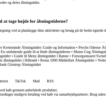
der og deres åbningstider.
 at tage højde for åbningstiderne?
lægning ved at planlægge dine aktiviteter og besøg på de bedst egnede 
er Kerteminde Åbningstider: Guide og Information
•
Perchs Odense Åb
En omfattende guide til at finde åbningstiderne
•
Mums Gug Åbningsti
gstider
•
Guide til Meny åbningstider i Rønne
•
Forsorgsmuseet Svend
x åbningstider i Hillerød
•
Rema 1000 Middelfart Åbningstider
•
Netto
ank Glostrup Åbningstider
terest
TikTok
Mail
RSS
 ved køb gennem anbefalede produkter.
tager muligvis betaling ved køb via samarbejdspartnere. Brug uden till