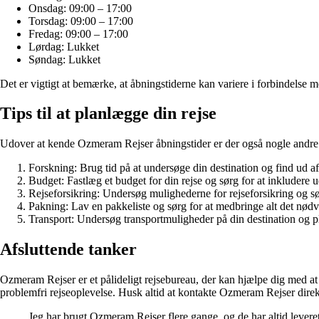
Onsdag: 09:00 – 17:00
Torsdag: 09:00 – 17:00
Fredag: 09:00 – 17:00
Lørdag: Lukket
Søndag: Lukket
Det er vigtigt at bemærke, at åbningstiderne kan variere i forbindelse 
Tips til at planlægge din rejse
Udover at kende Ozmeram Rejser åbningstider er der også nogle andre ti
Forskning: Brug tid på at undersøge din destination og find ud af
Budget: Fastlæg et budget for din rejse og sørg for at inkludere udg
Rejseforsikring: Undersøg mulighederne for rejseforsikring og sør
Pakning: Lav en pakkeliste og sørg for at medbringe alt det nødv
Transport: Undersøg transportmuligheder på din destination og 
Afsluttende tanker
Ozmeram Rejser er et pålideligt rejsebureau, der kan hjælpe dig med a
problemfri rejseoplevelse. Husk altid at kontakte Ozmeram Rejser direk
Jeg har brugt Ozmeram Rejser flere gange, og de har altid leveret