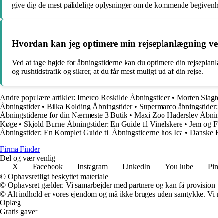
give dig de mest pålidelige oplysninger om de kommende begivenhe
Hvordan kan jeg optimere min rejseplanlægning ved
Ved at tage højde for åbningstiderne kan du optimere din rejseplan
og rushtidstrafik og sikrer, at du får mest muligt ud af din rejse.
Andre populære artikler:
Imerco Roskilde Åbningstider
•
Morten Slagt
Åbningstider
•
Bilka Kolding Åbningstider
•
Supermarco åbningstider: 
Åbningstiderne for din Nærmeste 3 Butik
•
Maxi Zoo Haderslev Åbnin
Køge
•
Skjold Burne Åbningstider: En Guide til Vinelskere
•
Jem og Fi
Åbningstider: En Komplet Guide til Åbningstiderne hos Ica
•
Danske B
Firma Finder
Del og vær venlig
X
Facebook
Instagram
LinkedIn
YouTube
Pin
© Ophavsretligt beskyttet materiale.
© Ophavsret gælder. Vi samarbejder med partnere og kan få provision
© Alt indhold er vores ejendom og må ikke bruges uden samtykke. Vi mod
Oplæg
Gratis gaver