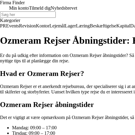
Firma Finder
Min konto
Tilmeld dig
Nyhedsbrevet
Kategorier
PR
Events
Revision
Kontor
Lejemål
Lager
Læring
Beskæftigelse
Kapital
Da
Ozmeram Rejser Åbningstider: 
Er du på udkig efter information om Ozmeram Rejser åbningstider? Så er
nyttige tips til at planlægge din rejse.
Hvad er Ozmeram Rejser?
Ozmeram Rejser er et anerkendt rejsebureau, der specialiserer sig i at arr
til skiferier og storbyferier. Uanset hvilken type rejse du er interesser
Ozmeram Rejser åbningstider
Det er vigtigt at være opmærksom på Ozmeram Rejser åbningstider, så d
Mandag: 09:00 – 17:00
Tirsdag: 09:00 – 17:00