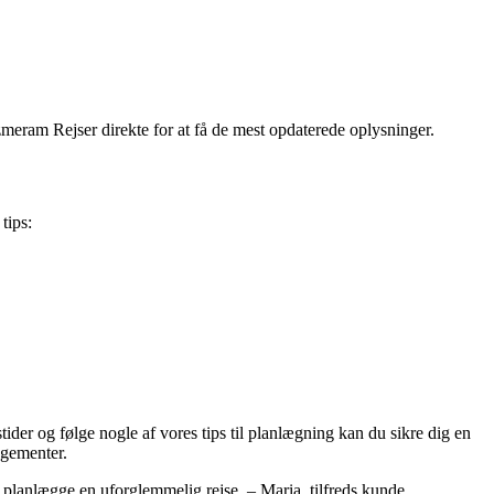
Ozmeram Rejser direkte for at få de mest opdaterede oplysninger.
tips:
er og følge nogle af vores tips til planlægning kan du sikre dig en
ngementer.
at planlægge en uforglemmelig rejse. – Maria, tilfreds kunde