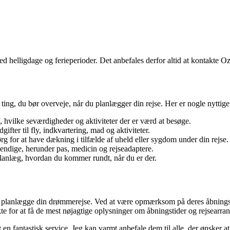
med helligdage og ferieperioder. Det anbefales derfor altid at kontakte 
ng, du bør overveje, når du planlægger din rejse. Her er nogle nyttige 
, hvilke seværdigheder og aktiviteter der er værd at besøge.
ifter til fly, indkvartering, mad og aktiviteter.
g for at have dækning i tilfælde af uheld eller sygdom under din rejse.
endige, herunder pas, medicin og rejseadaptere.
planlæg, hvordan du kommer rundt, når du er der.
t planlægge din drømmerejse. Ved at være opmærksom på deres åbningstid
te for at få de mest nøjagtige oplysninger om åbningstider og rejsearra
 en fantastisk service. Jeg kan varmt anbefale dem til alle, der ønsker 