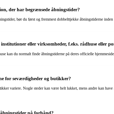
tion, der har begrænsede åbningstider?
ngstider, bør du først og fremmest dobbelttjekke åbningstiderne inden d
institutioner eller virksomheder, f.eks. rådhuse eller p
huse kan du normalt finde åbningstiderne på deres officielle hjemmesider
ne for seværdigheder og butikker?
ikker variere. Nogle steder kan være helt lukket, mens andre kan have 
e åbningstider på forhånd?