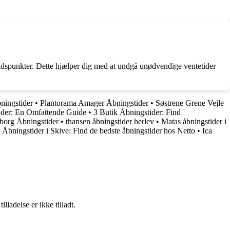
tidspunkter. Dette hjælper dig med at undgå unødvendige ventetider
ningstider
•
Plantorama Amager Åbningstider
•
Søstrene Grene Vejle
der: En Omfattende Guide
•
3 Butik Åbningstider: Find
borg Åbningstider
•
thansen åbningstider herlev
•
Matas åbningstider i
 Åbningstider i Skive: Find de bedste åbningstider hos Netto
•
Ica
adelse er ikke tilladt.